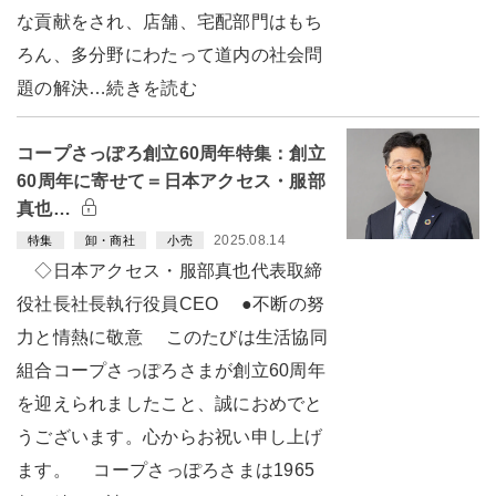
な貢献をされ、店舗、宅配部門はもち
ろん、多分野にわたって道内の社会問
題の解決…続きを読む
コープさっぽろ創立60周年特集：創立
60周年に寄せて＝日本アクセス・服部
真也…
2025.08.14
特集
卸・商社
小売
◇日本アクセス・服部真也代表取締
役社長社長執行役員CEO ●不断の努
力と情熱に敬意 このたびは生活協同
組合コープさっぽろさまが創立60周年
を迎えられましたこと、誠におめでと
うございます。心からお祝い申し上げ
ます。 コープさっぽろさまは1965