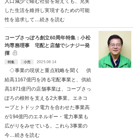
人口減少で縮む社会を迎えても、充実
した生活を維持し実現するための可能
性を追求して…続きを読む
コープさっぽろ創立60周年特集：小松
均専務理事 宅配と店舗でシナジー発
揮
2025.08.14
特集
小売
◇事業の現状と重点戦略を聞く 供
給高1167億円を誇る宅配事業と、供給
高1871億円の店舗事業は、コープさっ
ぽろの根幹を支える2大事業。エネコ
ープとトドック電力を合わせた事業高
が194億円のエネルギー・電力事業も
広がりをみせている。これら3事業の
今…続きを読む