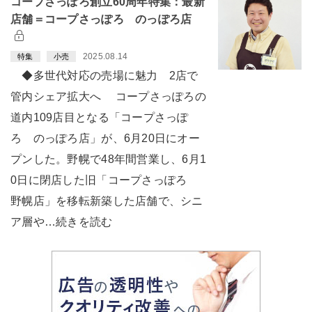
コープさっぽろ創立60周年特集：最新
店舗＝コープさっぽろ のっぽろ店
2025.08.14
特集
小売
◆多世代対応の売場に魅力 2店で
管内シェア拡大へ コープさっぽろの
道内109店目となる「コープさっぽ
ろ のっぽろ店」が、6月20日にオー
プンした。野幌で48年間営業し、6月1
0日に閉店した旧「コープさっぽろ
野幌店」を移転新築した店舗で、シニ
ア層や…続きを読む