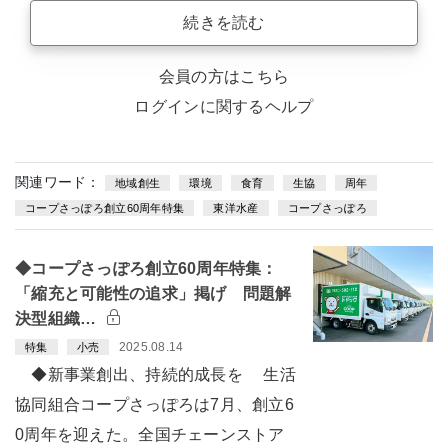
続きを読む
会員の方はこちら
ログインに関するヘルプ
関連ワード：
地域創生
環境
食育
生協
周年
コープさっぽろ創立60周年特集
東洋水産
コープさっぽろ
◆コープさっぽろ創立60周年特集：
「縮充と可能性の追求」掲げ 問題解
決型組織…
2025.08.14
特集
小売
◆新事業創出、持続的成長を 生活
協同組合コープさっぽろは7月、創立6
0周年を迎えた。全国チェーンストア