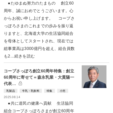
●たゆまぬ努力のたまもの 創立60
周年、誠におめでとうございます。心
からお祝い申し上げます。 コープさ
っぽろさまのこれまでの歩みを振り返
りますと、北海道大学の生活協同組合
を母体としてスタートされ、現在では
総事業高は3000億円を超え、組合員数
も2…続きを読む
コープさっぽろ創立60周年特集：創立
60周年に寄せて＝森永乳業・大貫陽一
代表…
乳製品
牛乳・乳飲料
特集
小売
2025.08.14
●共に道民の健康へ貢献 生活協同
組合コープさっぽろさまが創立60周年