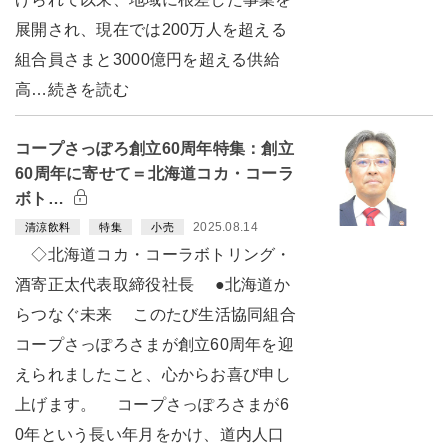
展開され、現在では200万人を超える
組合員さまと3000億円を超える供給
高…続きを読む
コープさっぽろ創立60周年特集：創立
60周年に寄せて＝北海道コカ・コーラ
ボト…
2025.08.14
清涼飲料
特集
小売
◇北海道コカ・コーラボトリング・
酒寄正太代表取締役社長 ●北海道か
らつなぐ未来 このたび生活協同組合
コープさっぽろさまが創立60周年を迎
えられましたこと、心からお喜び申し
上げます。 コープさっぽろさまが6
0年という長い年月をかけ、道内人口