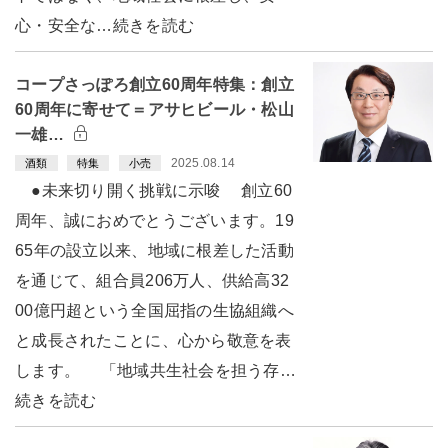
心・安全な…続きを読む
コープさっぽろ創立60周年特集：創立
60周年に寄せて＝アサヒビール・松山
一雄…
2025.08.14
酒類
特集
小売
●未来切り開く挑戦に示唆 創立60
周年、誠におめでとうございます。19
65年の設立以来、地域に根差した活動
を通じて、組合員206万人、供給高32
00億円超という全国屈指の生協組織へ
と成長されたことに、心から敬意を表
します。 「地域共生社会を担う存…
続きを読む