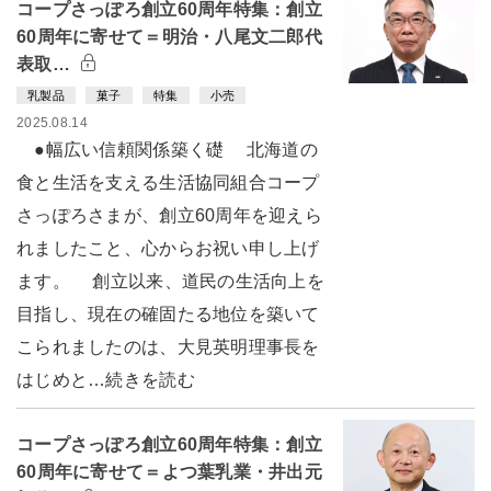
コープさっぽろ創立60周年特集：創立
60周年に寄せて＝明治・八尾文二郎代
表取…
乳製品
菓子
特集
小売
2025.08.14
●幅広い信頼関係築く礎 北海道の
食と生活を支える生活協同組合コープ
さっぽろさまが、創立60周年を迎えら
れましたこと、心からお祝い申し上げ
ます。 創立以来、道民の生活向上を
目指し、現在の確固たる地位を築いて
こられましたのは、大見英明理事長を
はじめと…続きを読む
コープさっぽろ創立60周年特集：創立
60周年に寄せて＝よつ葉乳業・井出元