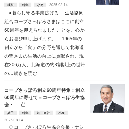
2025.08.14
麺類
特集
小売
●暮らし守る事業広げる 生活協同
組合コープさっぽろさまはここに創立
60周年を迎えられましたことを、心か
らお喜び申し上げます。 1965年の
創立から「食」の分野を通して北海道
の皆さまの生活の向上に貢献され、現
在206万人、北海道の約8割以上の世帯
の…続きを読む
コープさっぽろ創立60周年特集：創立
60周年に寄せて＝コープさっぽろ生協
会・…
菓子
特集
卸・商社
小売
2025.08.14
◇コープさっぽろ生協会会長・ナシ