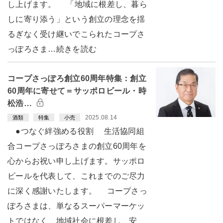
し上げます。 「地域に根差し、暮ら
しに寄り添う」という創立の理念を揺
るぎなく受け継いでこられたコープさ
っぽろさま…続きを読む
コープさっぽろ創立60周年特集：創立
60周年に寄せて＝サッポロビール・時
松浩…
2025.08.14
酒類
特集
小売
●つなぐ絆強める役割 生活協同組
合コープさっぽろさまの創立60周年を
心からお祝い申し上げます。サッポロ
ビールを代表して、これまでのご尽力
に深く感謝いたします。 コープさっ
ぽろさまは、単なるスーパーマーケッ
トではなく、地域社会に根差し、安