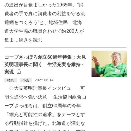
の進出が目覚ましかった1965年、“消
費者の手で真に消費者の利益を守る流
通網をつくろう”と、地域住民、北海
道大学生協の職員合わせて約200人が
集ま…続きを読む
コープさっぽろ創立60周年特集：大見
英明理事長に聞く 生活充実を維持・
実現
2025.08.14
特集
小売
◇大見英明理事長インタビュー 可
能性追求へ強い決意 生活協同組合コ
ープさっぽろは、創立60周年の今年
「縮充と可能性の追求」をテーマとす
る行動指針を掲げた。北海道が深刻な