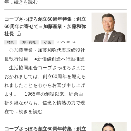
年…続きを読む
コープさっぽろ創立60周年特集：創立
60周年に寄せて＝加藤産業・加藤和弥
社長
2025.08.14
特集
卸・商社
小売
◇加藤産業・加藤和弥代表取締役社
長執行役員 ●新価値創造へ行動推進
生活協同組合コープさっぽろさまに
おかれましては、創立60周年を迎えら
れましたことを心からお喜び申し上げ
ます。 1965年の創設以来、紆余曲
折を経ながらも、信念と情熱の力で現
在で…続きを読む
コープさっぽろ創立60周年特集：創立