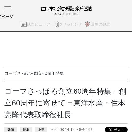
イページ
紙面ビューアー
クリッピング
最新の紙面
コープさっぽろ創立60周年特集
コープさっぽろ創立60周年特集：創
立60周年に寄せて＝東洋水産・住本
憲隆代表取締役社長
2025.08.14 12980号 14面
麺類
特集
小売