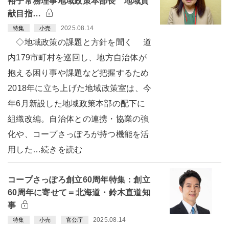
裕子常務理事地域政策本部長 地域貢
献目指…
2025.08.14
特集
小売
◇地域政策の課題と方針を聞く 道
内179市町村を巡回し、地方自治体が
抱える困り事や課題など把握するため
2018年に立ち上げた地域政策室は、今
年6月新設した地域政策本部の配下に
組織改編。自治体との連携・協業の強
化や、コープさっぽろが持つ機能を活
用した…続きを読む
コープさっぽろ創立60周年特集：創立
60周年に寄せて＝北海道・鈴木直道知
事
2025.08.14
特集
小売
官公庁