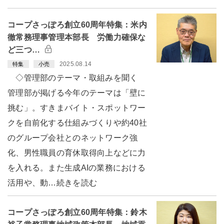
コープさっぽろ創立60周年特集：米内
徹常務理事管理本部長 労働力確保な
ど三つ…
2025.08.14
特集
小売
◇管理部のテーマ・取組みを聞く
管理部が掲げる今年のテーマは「壁に
挑む」。すきまバイト・スポットワー
クを自前化する仕組みづくりや約40社
のグループ会社とのネットワーク強
化、男性職員の育休取得向上などに力
を入れる。また生成AIの業務における
活用や、動…続きを読む
コープさっぽろ創立60周年特集：鈴木