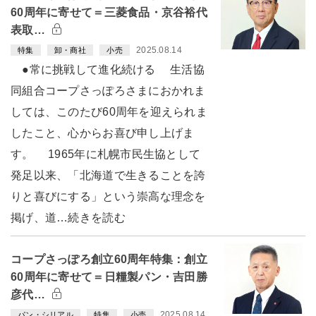
60周年に寄せて＝三菱食品・京谷裕代
表取…
2025.08.14
特集
卸・商社
小売
●常に挑戦して進化続ける 生活協
同組合コープさっぽろさまにおかれま
しては、このたび60周年を迎えられま
したこと、心からお喜び申し上げま
す。 1965年に札幌市民生協として
発足以来、「北海道で生きることを誇
りと喜びにする」という崇高な理念を
掲げ、道…続きを読む
コープさっぽろ創立60周年特集：創立
60周年に寄せて＝日糧製パン・吉田勝
彦代…
2025.08.14
パン・シリアル
特集
小売