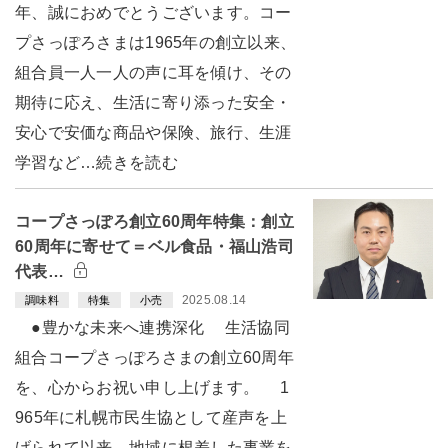
年、誠におめでとうございます。コー
プさっぽろさまは1965年の創立以来、
組合員一人一人の声に耳を傾け、その
期待に応え、生活に寄り添った安全・
安心で安価な商品や保険、旅行、生涯
学習など…続きを読む
コープさっぽろ創立60周年特集：創立
60周年に寄せて＝ベル食品・福山浩司
代表…
2025.08.14
調味料
特集
小売
●豊かな未来へ連携深化 生活協同
組合コープさっぽろさまの創立60周年
を、心からお祝い申し上げます。 1
965年に札幌市民生協として産声を上
げられて以来、地域に根差した事業を