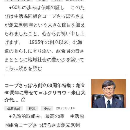
●60年の歩みは信頼の証し このた
びは生活協同組合コープさっぽろさま
が創立60周年という大きな節目を迎え
られましたこと、心からお祝い申し上
げます。 1965年の創立以来、北海
道の暮らしに寄り添い、組合員の皆さ
まとともに地域社会の豊かさを築いて
こら…続きを読む
コープさっぽろ創立60周年特集：創立
60周年に寄せて＝ホクリヨウ・米山大
介代…
2025.08.14
生鮮食品
特集
小売
●先進的取組み、最高の師 生活協
同組合コープさっぽろさま創立60周