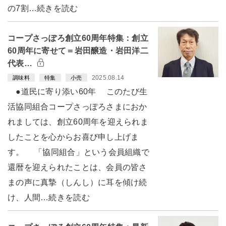
の7割…続きを読む
コープさっぽろ創立60周年特集：創立
60周年に寄せて＝岩田醸造・岩田洋二
代表…
2025.08.14
調味料
特集
小売
●道民に寄り添い60年 このたび生
活協同組合コープさっぽろさまにおか
れましては、創立60周年を迎えられま
したことを心からお喜び申し上げま
す。 「協同組合」という会員組織で
還暦を迎えられたことは、会員の皆さ
まの声に真摯（しんし）に耳を傾け続
け、人間…続きを読む