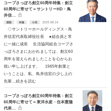
コープさっぽろ創立60周年特集：創立
60周年に寄せて＝サントリーHD・鳥
井信…
2025.08.14
酒類
特集
小売
◇サントリーホールディングス・鳥
井信宏代表取締役社長 ●組合員と常
に一緒に成長 生活協同組合コープさ
っぽろさまにおかれましては、創立60
周年を迎えられましたことを心からお
祝い申し上げます。 1965年創業と
いうことは、私、鳥井信宏の少し上の
先輩…続きを読む
コープさっぽろ創立60周年特集：創立
60周年に寄せて＝東洋水産・住本憲隆
代表…