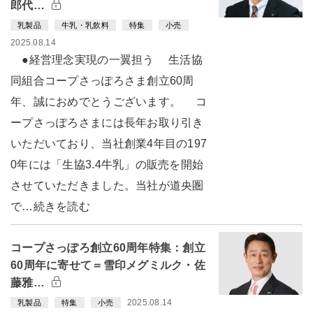
郎代…
乳製品
牛乳・乳飲料
特集
小売
2025.08.14
●経営理念実現の一翼担う 生活協
同組合コープさっぽろさま創立60周
年、誠におめでとうございます。 コ
ープさっぽろさまには長年お取り引き
いただいており、当社創業4年目の197
0年には「生協3.4牛乳」の販売を開始
させていただきました。当社が道央圏
で…続きを読む
コープさっぽろ創立60周年特集：創立
60周年に寄せて＝雪印メグミルク・佐
藤雅…
2025.08.14
乳製品
特集
小売