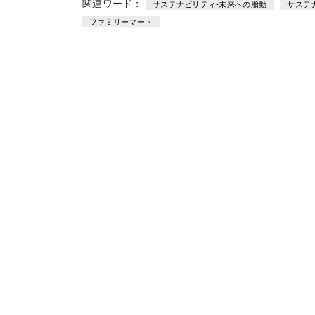
関連ワード：
サステナビリティ-未来への胎動
サステ
ファミリーマート