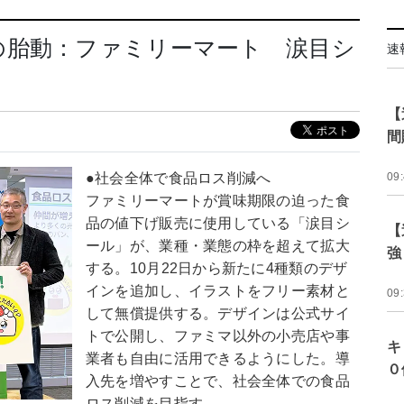
の胎動：ファミリーマート 涙目シ
速
【
間
●社会全体で食品ロス削減へ
09
ファミリーマートが賞味期限の迫った食
品の値下げ販売に使用している「涙目シ
【
ール」が、業種・業態の枠を超えて拡大
強
する。10月22日から新たに4種類のデザ
インを追加し、イラストをフリー素材と
09
して無償提供する。デザインは公式サイ
トで公開し、ファミマ以外の小売店や事
キ
業者も自由に活用できるようにした。導
０
入先を増やすことで、社会全体での食品
ロス削減を目指す。