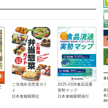
書
ご当地弁当惣菜ガイ
2025-2026食品流通
記
最
ド
実勢マップ
食
日本食糧新聞社
日本食糧新聞発行
2