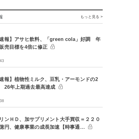
報
もっと見る >
速報】アサヒ飲料、「green cola」好調 年
販売目標を4倍に修正
:43
速報】植物性ミルク、豆乳・アーモンドの2
 26年上期過去最高達成
:38
リンＨＤ、加サプリメント大手買収＝２２０
億円、健康事業の成長加速【時事通…