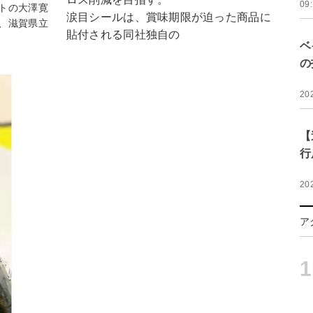
09
トの大澤寛
涙目シールは、賞味期限が迫った商品に
、滋賀県立
貼付される同社独自の
ベ
の
20
【
行
20
ア
1