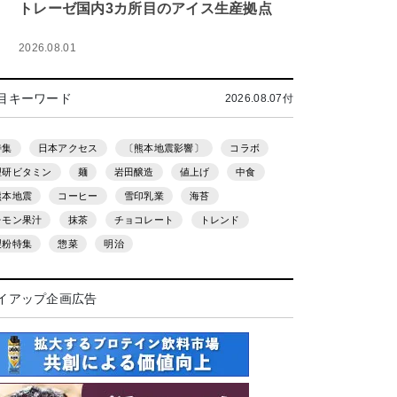
トレーゼ国内3カ所目のアイス生産拠点
2026.08.01
目キーワード
2026.08.07付
特集
日本アクセス
〔熊本地震影響〕
コラボ
理研ビタミン
麺
岩田醸造
値上げ
中食
熊本地震
コーヒー
雪印乳業
海苔
レモン果汁
抹茶
チョコレート
トレンド
製粉特集
惣菜
明治
イアップ企画広告