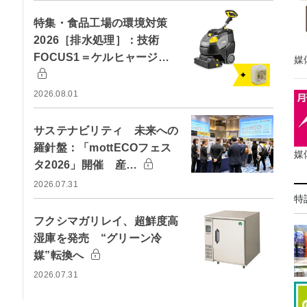
特集・食品工場の環境対策
2026［排水処理］：技術
FOCUS1＝ケルヒャージ…
媒
2026.08.01
サステナビリティ 未来への
羅針盤：「mottECOフェス
媒
タ2026」開催 産…
2026.07.31
特
フクシマガリレイ、超鮮度高
湿庫を発売 “グリーン冷
媒”転換へ
2026.07.31