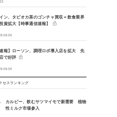
:15
イン、タピオカ茶のゴンチャ買収＝飲食業界
投資拡大【時事通信速報】
26.08.06
速報】ローソン、調理ロボ導入店を拡大 先
店で好評
26.08.06
クセスランキング
.
カルビー、飲むサツマイモで新需要 植物
性ミルク市場参入