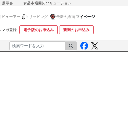
展示会
食品市場開拓ソリューション
面ビューアー
クリッピング
最新の紙面
マイページ
ルマガ登録
電子版のお申込み
新聞のお申込み
検索