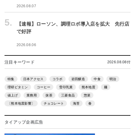
2026.08.07
5.
【速報】ローソン、調理ロボ導入店を拡大 先行店
で好評
2026.08.06
注目キーワード
2026.08.08付
特集
日本アクセス
コラボ
岩田醸造
中食
明治
理研ビタミン
コーヒー
雪印乳業
熊本地震
麺
値上げ
業務用
抹茶
三菱食品
惣菜
〔熊本地震影響〕
チョコレート
海苔
春
タイアップ企画広告