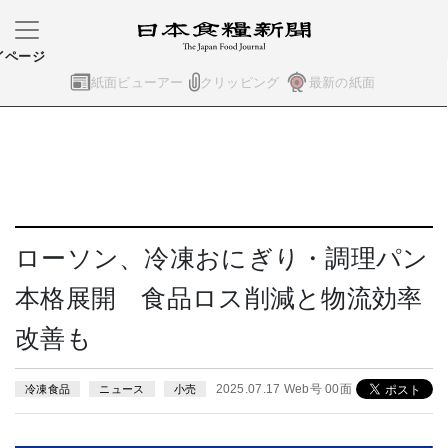
イページ
紙面ビューアー
クリッピング
最新の紙面
ローソン、冷凍おにぎり・調理パン
本格展開 食品ロス削減と物流効率
改善も
2025.07.17 Web号 00面
冷凍食品
ニュース
小売