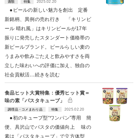
2025.02.20
酒類
特集
●ビールの新しい魅力を創出 定番
新銘柄、異例の売れ行き 「キリンビ
ール 晴れ風」はキリンビールが17年
振りに発売したスタンダート価格帯の
新ビールブランド。ビールらしい麦の
うまみや飲みごたえと飲みやすさを両
立した味わいへの評価に加え、独自の
社会貢献活…続きを読む
食品ヒット大賞特集：優秀ヒット賞＝
味の素「パスタキューブ」
2025.02.20
調理品・コメまわり品
特集
●初のキューブ型“ワンパン”専用 簡
便、具沢山でパスタの価値向上 味の
素は「パスタキューブ」で立方体型