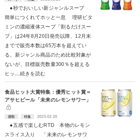
●秒でおいしい新ジャンルスープ
簡単につくれてホッと一息 理研ビタ
ミンの濃縮液体スープ「割るだけスー
プ」は24年8月20日発売以降、12月末
までで販売本数は65万本を超えてい
る。新ジャンル商品のため比較対象が
ないが、目標販売数量300％を超える
ヒッ…続きを読む
食品ヒット大賞特集：優秀ヒット賞＝
アサヒビール「未来のレモンサワー」
2025.02.20
酒類
特集
●五感で楽しむRTD 本物のレモン
スライス入り 「未来のレモンサワ