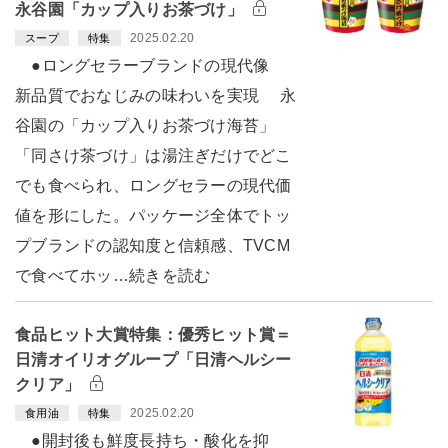
永谷園「カップ入りお茶づけ」
2025.02.20
スープ
特集
●ロングセラーブランドの現代像
新品質でおなじみの味わいを実現 永
谷園の「カップ入りお茶づけ海苔」
「同さけ茶づけ」は湯注ぎだけでどこ
でも食べられ、ロングセラーの現代価
値を形にした。パッケージ全体でトッ
プブランドの認知度と信頼感、TVCM
で食べてホッ…続きを読む
食品ヒット大賞特集：優秀ヒット賞＝
日清オイリオグループ「日清ヘルシー
クリア」
2025.02.20
食用油
特集
●開封後も鮮度長持ち・酸化を抑