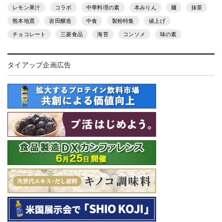
レモン果汁
コラボ
中華料理の素
本みりん
麺
抹茶
熊本地震
岩田醸造
中食
製粉特集
値上げ
チョコレート
三菱食品
海苔
コンソメ
味の素
タイアップ企画広告