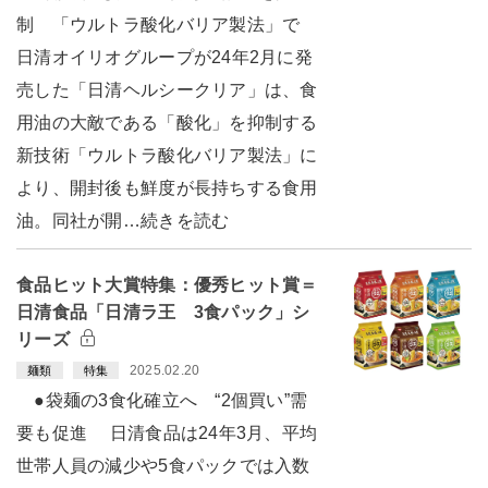
制 「ウルトラ酸化バリア製法」で
日清オイリオグループが24年2月に発
売した「日清ヘルシークリア」は、食
用油の大敵である「酸化」を抑制する
新技術「ウルトラ酸化バリア製法」に
より、開封後も鮮度が長持ちする食用
油。同社が開…続きを読む
食品ヒット大賞特集：優秀ヒット賞＝
日清食品「日清ラ王 3食パック」シ
リーズ
2025.02.20
麺類
特集
●袋麺の3食化確立へ “2個買い”需
要も促進 日清食品は24年3月、平均
世帯人員の減少や5食パックでは入数