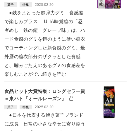
2025.02.20
菓子
特集
●鉄をまとった超弾力グミ 食感差
で楽しみプラス UHA味覚糖の「忍
者めし 鉄の鎧 グレープ味」は、ハ
ード食感のグミを鎧のように硬い糖衣
でコーティングした新食感のグミ。最
外層の糖衣部分のザクッとした食感
と、噛みごたえのあるグミの食感差を
楽しむことがで…続きを読む
食品ヒット大賞特集：ロングセラー賞
＝東ハト「オールレーズン」
2025.02.20
菓子
特集
●日本を代表する焼き菓子ブランド
に成長 日常の小さな幸せに寄り添う