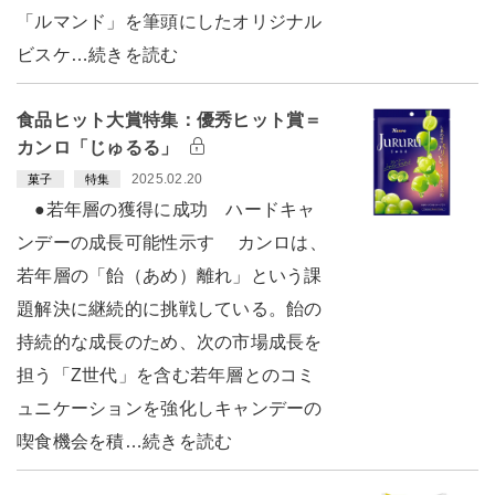
「ルマンド」を筆頭にしたオリジナル
ビスケ…続きを読む
食品ヒット大賞特集：優秀ヒット賞＝
カンロ「じゅるる」
2025.02.20
菓子
特集
●若年層の獲得に成功 ハードキャ
ンデーの成長可能性示す カンロは、
若年層の「飴（あめ）離れ」という課
題解決に継続的に挑戦している。飴の
持続的な成長のため、次の市場成長を
担う「Z世代」を含む若年層とのコミ
ュニケーションを強化しキャンデーの
喫食機会を積…続きを読む