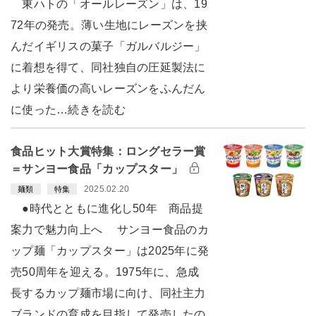
東ハトの「オールレーズン」は、19
72年の発売。薄い生地にレーズンを挟
んだイギリスの菓子「ガルバルジー」
に着想を得て、同社独自の圧延製法に
より栄養価の高いレーズンをふんだん
に使った…続きを読む
食品ヒット大賞特集：ロングセラー賞
＝サンヨー食品「カップスター」
2025.02.20
麺類
特集
●時代とともに進化し50年 商品提
案力で魅力向上へ サンヨー食品のカ
ップ麺「カップスター」は2025年に発
売50周年を迎える。1975年に、急成
長するカップ麺市場に向け、同社主力
ブランドの育成を目指して発売したの