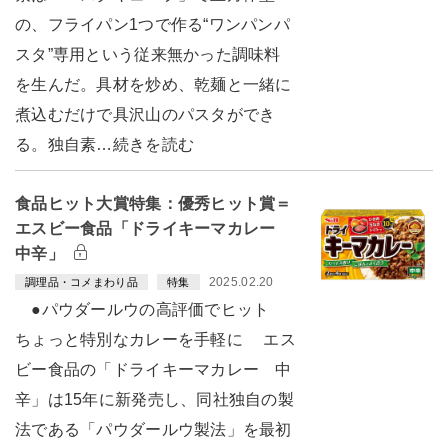
の、フライパン1つで作る“ワンパンパ
スタ”専用という従来無かった調味料
を生んだ。具材を炒め、乾麺と一緒に
煮込むだけで具沢山のパスタができ
る。独自素…続きを読む
食品ヒット大賞特集：優秀ヒット賞＝
エスビー食品「ドライキーマカレー
中辛」
2025.02.20
調理品・コメまわり品
特集
●パウダールウの高評価でヒット
ちょっと特別なカレーを手軽に エス
ビー食品の「ドライキーマカレー 中
辛」は15年に新発売し、同社独自の製
法である「パウダールウ製法」を最初