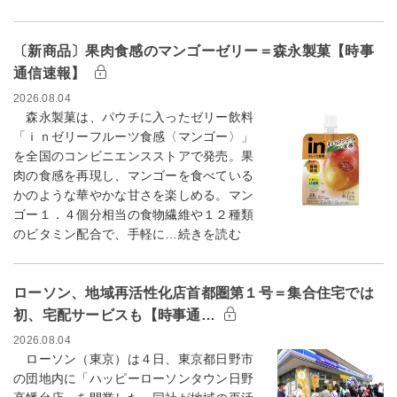
〔新商品〕果肉食感のマンゴーゼリー＝森永製菓【時事
通信速報】
2026.08.04
森永製菓は、パウチに入ったゼリー飲料
「ｉｎゼリーフルーツ食感〈マンゴー〉」
を全国のコンビニエンスストアで発売。果
肉の食感を再現し、マンゴーを食べている
かのような華やかな甘さを楽しめる。マン
ゴー１．４個分相当の食物繊維や１２種類
のビタミン配合で、手軽に…続きを読む
ローソン、地域再活性化店首都圏第１号＝集合住宅では
初、宅配サービスも【時事通…
2026.08.04
ローソン（東京）は４日、東京都日野市
の団地内に「ハッピーローソンタウン日野