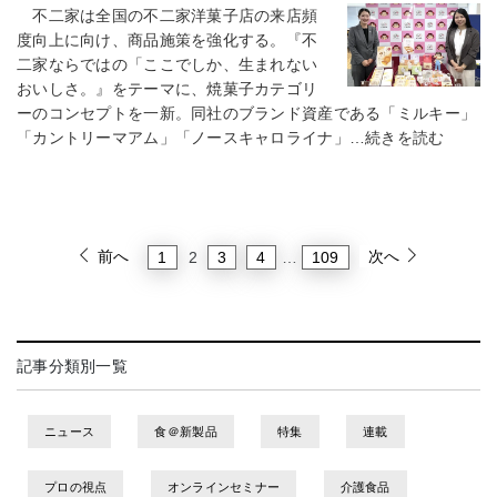
不二家は全国の不二家洋菓子店の来店頻
度向上に向け、商品施策を強化する。『不
二家ならではの「ここでしか、生まれない
おいしさ。』をテーマに、焼菓子カテゴリ
ーのコンセプトを一新。同社のブランド資産である「ミルキー」
「カントリーマアム」「ノースキャロライナ」…続きを読む
前へ
次へ
1
3
4
109
2
…
記事分類別一覧
ニュース
食＠新製品
特集
連載
プロの視点
オンラインセミナー
介護食品