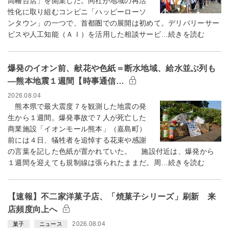
高幡台店」を開業した。同社が地域の再活
性化に取り組むコンビニ「ハッピーローソ
ンタウン」の一つで、首都圏での展開は初めて。デリバリーサー
ビスや人工知能（ＡＩ）を活用した相談サービ…続きを読む
爆発のイオン前、献花や色紙＝断水地域、給水並ぶ列も
―熊本地震１週間【時事通信…
2026.08.04
熊本県で最大震度７を観測した地震の発
生から１週間。爆発事故で７人が死亡した
商業施設「イオンモール熊本」（嘉島町）
前には４日、犠牲者を追悼する花束や感謝
の言葉を記した色紙が置かれていた。 施設付近は、爆発から
１週間を迎えても規制線は張られたままだ。周…続きを読む
【速報】不二家洋菓子店、「焼菓子シリーズ」刷新 来
店頻度向上へ
2026.08.04
菓子
ニュース