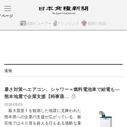
イページ
紙面ビューアー
クリッピング
最新の紙面
速報
暑さ対策へエアコン、シャワー＝燃料電池車で給電も―
熊本地震で企業支援【時事通…
2026.08.05
最大震度７を観測した地震に見舞われた
熊本県への企業の支援が広がっている。被
災地では４０度を超える日もある過酷な暑