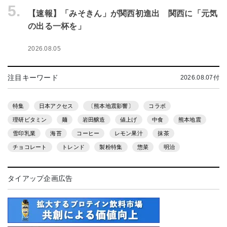
5.
【速報】「みそきん」が関西初進出 関西に「元気
の出る一杯を」
2026.08.05
注目キーワード
2026.08.07付
特集
日本アクセス
〔熊本地震影響〕
コラボ
理研ビタミン
麺
岩田醸造
値上げ
中食
熊本地震
雪印乳業
海苔
コーヒー
レモン果汁
抹茶
チョコレート
トレンド
製粉特集
惣菜
明治
タイアップ企画広告