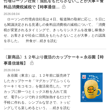
竹増ローソン社長：混乱をもたらさないことが大事＝食
料品消費税減税で【時事通信…
2026.08.04
ローソンの竹増貞信社長は４日、報道陣の取材に応じ、５日に
も閣議決定される見通しの食料品消費税の減税について、「消費
税が変更されるタイミングで、きっちりシステムを改修し稼働さ
せ、お客さまや社会に混乱をもたらさないことが大事」との認識
を示した。 外食が…続きを読む
〔新商品〕１２年ぶり復活のカップケーキ＝永谷園【時
事通信速報】
2026.08.04
永谷園（東京）は、１２年前に販売終了
したカップケーキ「マグカップでふっくら
ケーキ！モコモコ」を復活発売した。マグ
カップに卵一つとミックス粉を入れて混
ぜ、電子レンジで約２分間加熱するだけで
手軽に作れる。シンプルな甘さで、トッピ
ングしても楽しめるという。…続きを読む