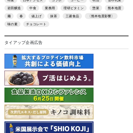
特集
日本アクセス
コラボ
コーヒー
明治
雪印乳業
岩田醸造
中食
業務用
理研ビタミン
惣菜
熊本地震
麺
春
値上げ
抹茶
三菱食品
〔熊本地震影響〕
味の素
チョコレート
タイアップ企画広告