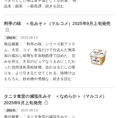
っきりとした味は食中酒としても好適。 商
品名：鍛茶 ＜鍛高譚…続きを読む
料亭の味 ＜生みそ＞（マルコメ）2025年9月上旬発売
2025.08.10
調味料
商品概要：「料亭の味」シリーズ新アイテ
ム。大豆、コメ、食塩だけで仕込んだ無添
加の蔵出し味噌を非加熱処理で詰めた。甘
みを抑え、大豆のピュアなうまみにこだわ
った信州淡色系粒味噌。合わせるだしの香
りを、より引き立たせてくれる。味噌汁は
もちろん、炒め物や煮物な…続きを読む
タニタ食堂の減塩生みそ ＜なめらか＞（マルコメ）
2025年9月上旬発売
2025.08.10
調味料
商品概要：「タニタ食堂の減塩生みそ」シ