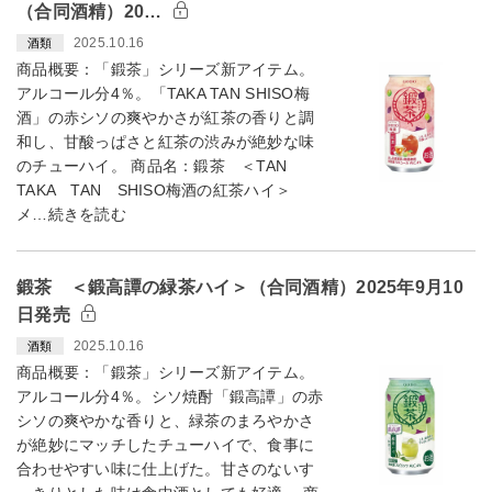
（合同酒精）20…
2025.10.16
酒類
商品概要：「鍛茶」シリーズ新アイテム。
アルコール分4％。「TAKA TAN SHISO梅
酒」の赤シソの爽やかさが紅茶の香りと調
和し、甘酸っぱさと紅茶の渋みが絶妙な味
のチューハイ。 商品名：鍛茶 ＜TAN
TAKA TAN SHISO梅酒の紅茶ハイ＞
メ…続きを読む
鍛茶 ＜鍛高譚の緑茶ハイ＞（合同酒精）2025年9月10
日発売
2025.10.16
酒類
商品概要：「鍛茶」シリーズ新アイテム。
アルコール分4％。シソ焼酎「鍛高譚」の赤
シソの爽やかな香りと、緑茶のまろやかさ
が絶妙にマッチしたチューハイで、食事に
合わせやすい味に仕上げた。甘さのないす