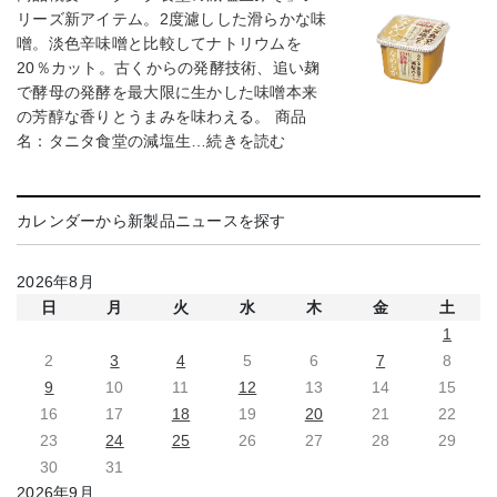
リーズ新アイテム。2度濾しした滑らかな味
噌。淡色辛味噌と比較してナトリウムを
20％カット。古くからの発酵技術、追い麹
で酵母の発酵を最大限に生かした味噌本来
の芳醇な香りとうまみを味わえる。 商品
名：タニタ食堂の減塩生…続きを読む
カレンダーから新製品ニュースを探す
2026年8月
日
月
火
水
木
金
土
1
2
3
4
5
6
7
8
9
10
11
12
13
14
15
16
17
18
19
20
21
22
23
24
25
26
27
28
29
30
31
2026年9月