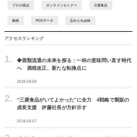
プロの視点
オンラインセミナー
介護食品
動画
POSデータ
忘れられぬ味
アクセスランキング
1.
◆酒類流通の未来を探る：一杯の意味問い直す時代
へ 酒税改正、新たな転換点に
2026.08.08
2.
“三菱食品がいてよかった”に全力 4戦略で製販の
成長支援 伊藤社長が方針示す
2026.08.07