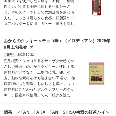
国産大豆を使用した豆腐を主原料に、植物
性タンパク質を手軽に摂れるヘルシーさ
と、本格スイーツとしての満足感を兼ね備
えた。しっとり滑らかな食感。低脂質のコ
コアパウダーを使用。ガトー…続きを読む
おからのクッキー＜チョコ味＞（メロディアン）2025年
9月上旬発売
2025.10.22
菓子
商品概要：ショコラ香るザクザク食感でや
さしい味わいのおからクッキー。使用する
原材料だけでなく、工場内に乳、卵、小
麦、動物性素材を持ち込まない工場で、 徹
底管理のもと製造。おいしさを追求しつつ
原材料にこだわったグルテンフリーのクッ
キー。国産米粉使用。てん…続きを読む
鍛茶 ＜TAN TAKA TAN SHISO梅酒の紅茶ハイ＞