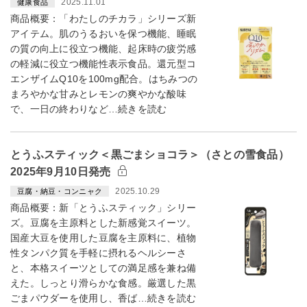
2025.11.01
健康食品
商品概要：「わたしのチカラ」シリーズ新
アイテム。肌のうるおいを保つ機能、睡眠
の質の向上に役立つ機能、起床時の疲労感
の軽減に役立つ機能性表示食品。還元型コ
エンザイムQ10を100mg配合。はちみつの
まろやかな甘みとレモンの爽やかな酸味
で、一日の終わりなど…続きを読む
とうふスティック＜黒ごまショコラ＞（さとの雪食品）
2025年9月10日発売
2025.10.29
豆腐・納豆・コンニャク
商品概要：新「とうふスティック」シリー
ズ。豆腐を主原料とした新感覚スイーツ。
国産大豆を使用した豆腐を主原料に、植物
性タンパク質を手軽に摂れるヘルシーさ
と、本格スイーツとしての満足感を兼ね備
えた。しっとり滑らかな食感。厳選した黒
ごまパウダーを使用し、香ば…続きを読む