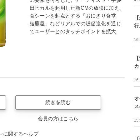
の要素を再考した。アーティスト・宇多
田ヒカルを起用した新CMの放映に加え、
食シーンを起点とする「おにぎり食堂
【
綾鷹屋」などリアルでの販促強化を通じ
行
てユーザーとのタッチポイントを拡大
16
【
カ
16
オ
続きを読む
ス
会員の方はこちら
15
ンに関するヘルプ
〔