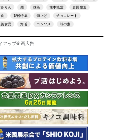
本みりん
麺
抹茶
熊本地震
岩田醸造
中食
製粉特集
値上げ
チョコレート
三菱食品
海苔
コンソメ
味の素
イアップ企画広告