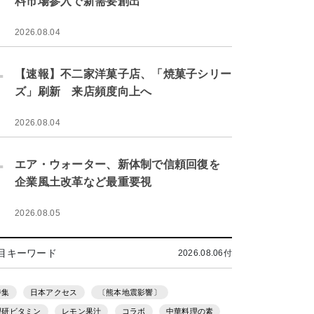
料市場参入で新需要創出
2026.08.04
.
【速報】不二家洋菓子店、「焼菓子シリー
ズ」刷新 来店頻度向上へ
2026.08.04
.
エア・ウォーター、新体制で信頼回復を
企業風土改革など最重要視
2026.08.05
目キーワード
2026.08.06付
特集
日本アクセス
〔熊本地震影響〕
理研ビタミン
レモン果汁
コラボ
中華料理の素