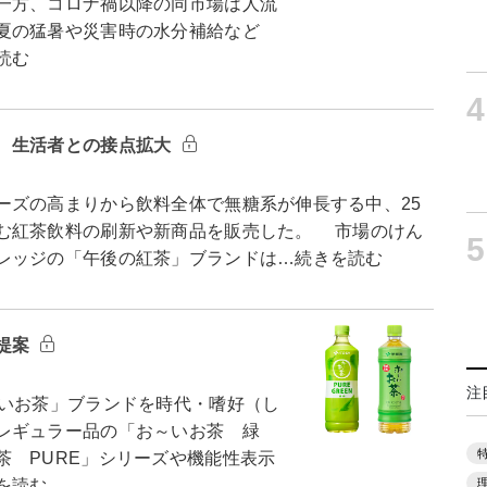
一方、コロナ禍以降の同市場は人流
夏の猛暑や災害時の水分補給など
読む
4
 生活者との接点拡大
ズの高まりから飲料全体で無糖系が伸長する中、25
む紅茶飲料の刷新や新商品を販売した。 市場のけん
5
レッジの「午後の紅茶」ブランドは…続きを読む
提案
注
いお茶」ブランドを時代・嗜好（し
レギュラー品の「お～いお茶 緑
茶 PURE」シリーズや機能性表示
を読む