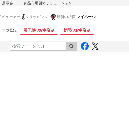
展示会
食品市場開拓ソリューション
面ビューアー
クリッピング
最新の紙面
マイページ
ルマガ登録
電子版のお申込み
新聞のお申込み
検索