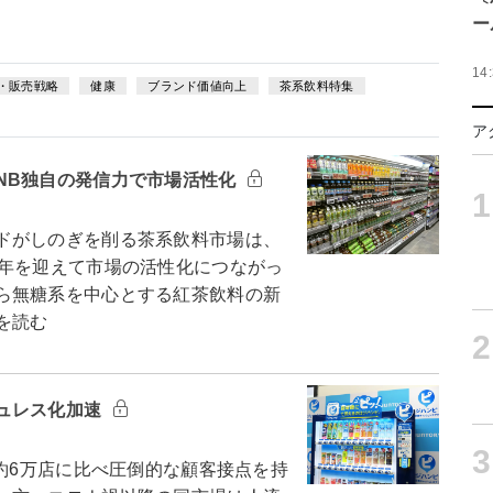
ー
14
・販売戦略
健康
ブランド価値向上
茶系飲料特集
ア
NB独自の発信力で市場活性化
1
ドがしのぎを削る茶系飲料市場は、
周年を迎えて市場の活性化につながっ
ら無糖系を中心とする紅茶飲料の新
を読む
2
ュレス化加速
3
約6万店に比べ圧倒的な顧客接点を持