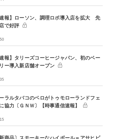
速報】ローソン、調理ロボ導入店を拡大 先
店で好評
:50
速報】タリーズコーヒージャパン、初のベー
リー導入新店舗オープン
:35
ーラルタバコのベロがトゥモローランドフェ
に協力〔ＧＮＷ〕【時事通信速報】
:15
新商品〕スモーキーなハイボール＝アサヒビ