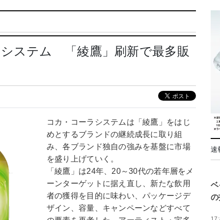
ラシステム 「綾鷹」刷新で最多販
コカ・コーラシステムは「綾鷹」をはじ
めとするブランドの継続成長に取り組
み、各ブランド独自の強みを基盤に市場
速
を盛り上げていく。
「綾鷹」は24年、20～30代の若年層をメ
ーンターゲットに据え直し、新たな飲用
ベ
者の獲得を目的に味わい、パッケージデ
の
ザイン、容量、キャンペーンなどすべて
17