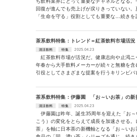
ち飲料業界にとって重要なチャネルとなる。
回復が進んでも売上げが戻りきっていない。
「生命を守る」役割としても重要な…続きを
茶系飲料特集：トレンド＝紅茶飲料市場活況
2025.04.23
清涼飲料
特集
紅茶飲料市場が活況だ。健康志向や止渇ニー
年春から大手飲料メーカーが続々と無糖を含
引役としてさまざまな提案を行うキリンビバ
茶系飲料特集：伊藤園 「お～いお茶」の新
2025.04.23
清涼飲料
特集
伊藤園は昨年、誕生35周年を迎えた「お～
こう）の変化をとらえて成長を加速させる。
茶」を軸に日本茶の新機軸となる「お～いお
食品の「同 濃い茶」シリーズを通じ…続き