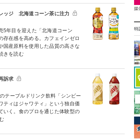
媒
レッジ 北海道コーン茶に注力
特
売5年目を迎えた「北海道コーン
の存在感を高める。カフェインゼロ
や国産原料を使用した品質の高さな
続きを読む
再訴求
糖のテーブルドリンク飲料「シンビー
ワティはジャワティ」という独自価
ていく。食のプロを通じた体験型の
む