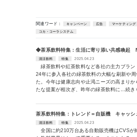
関連ワード：
キャンペーン
広告
マーケティング
コカ・コーラシステム
◆茶系飲料特集：生活に寄り添い共感喚起 
2025.04.23
清涼飲料
特集
緑茶飲料や紅茶飲料など各社の主力ブラン
24年に参入各社の緑茶飲料の大幅な刷新や
た。今年は健康志向や止渇ニーズの高まりか
たな提案が相次ぎ、昨年の緑茶飲料に…続き
茶系飲料特集：トレンド＝自販機 キャッシ
2025.04.23
清涼飲料
特集
全国に約210万台ある自動販売機はCVSが