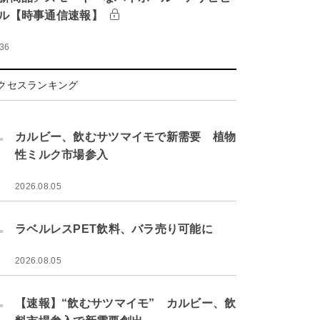
ル【時事通信速報】
:36
クセスランキング
.
カルビー、飲むサツマイモで新需要 植物
性ミルク市場参入
2026.08.05
.
ラベルレスPET飲料、バラ売り可能に
2026.08.05
.
【速報】“飲むサツマイモ” カルビー、飲