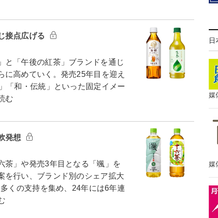
じ接点広げる
日
」と「午後の紅茶」ブランドを通じ
らに高めていく。発売25年目を迎え
緑」「和・伝統」といった固定イメー
媒
読む
軟発想
茶」や発売3年目となる「颯」を
媒
案を行い、ブランド別のシェア拡大
多くの支持を集め、24年には6年連
む