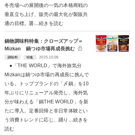
冬売場への展開後の一気の本格商戦の
垂直立ち上げ、販売の最大化が製販共
通の目標。醤…続きを読む
鍋物調味料特集：クローズアップ＝
Mizkan 鍋つゆ市場再成長挑む
2025.10.06
調味料
特集
●「THE WORLD」で海外旅気分
Mizkanは鍋つゆ市場の再成長に挑んで
いる。トップブランドの「〆鍋」を10
年ぶりにリニューアル発売し、海外気
分が味わえる「鍋THE WORLD」を新
たに導入。定番回帰と非日常体験とい
う消費トレンドに応じ、踊り…続きを
読む