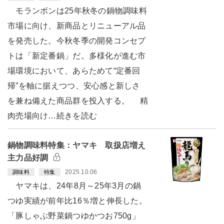
モランボンは25年秋冬の鍋物調味料
市場に向け、新商品とリニューアル品
を発売した。今秋冬季の開発コンセプ
トは「新定番鍋」だ。多様化が進む市
場環境において、あらためて“定番回
帰”を軸に据えつつ、安心感と新しさ
を兼ね備えた商品群を投入する。 精
肉売場向け…続きを読む
鍋物調味料特集：ヤマキ 取扱店増え
主力品好調
2025.10.06
調味料
特集
ヤマキは、24年8月～25年3月の鍋
つゆ実績が前年比16％増と伸長した。
「豚しゃぶ野菜鍋つゆかつお750g」