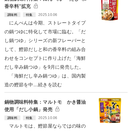
香辛料”拡充
2025.10.06
調味料
特集
にんべんは今期、ストレートタイプ
の鍋つゆに特化して市場に臨む。「だ
し鍋つゆ」シリーズの新フレーバーと
して、鰹節だしと和の香辛料の組み合
わせをコンセプトに作り上げた「海鮮
だし辛み鍋つゆ」を9月に発売した。
「海鮮だし辛み鍋つゆ」は、国内製
造の鰹節を中…続きを読む
鍋物調味料特集：マルトモ かき醤油
使用「だし小鍋」発売
2025.10.06
調味料
特集
マルトモは、鰹節屋ならではの味の