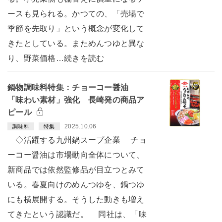
ースも見られる。かつての、「売場で
季節を先取り」という概念が変化して
きたとしている。まためんつゆと異な
り、野菜価格…続きを読む
鍋物調味料特集：チョーコー醤油
「味わい素材」強化 長崎発の商品ア
ピール
2025.10.06
調味料
特集
◇活躍する九州鍋スープ企業 チョ
ーコー醤油は市場動向全体について、
新商品では依然監修品が目立つとみて
いる。春夏向けのめんつゆを、鍋つゆ
にも横展開する。そうした動きも増え
てきたという認識だ。 同社は、「味