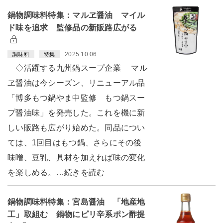
鍋物調味料特集：マルヱ醤油 マイル
ド味を追求 監修品の新販路広がる
2025.10.06
調味料
特集
◇活躍する九州鍋スープ企業 マル
ヱ醤油は今シーズン、リニューアル品
「博多もつ鍋やま中監修 もつ鍋スー
プ醤油味」を発売した。これを機に新
しい販路も広がり始めた。同品につい
ては、1回目はもつ鍋、さらにその後
味噌、豆乳、具材を加えれば味の変化
を楽しめる。…続きを読む
鍋物調味料特集：宮島醤油 「地産地
工」取組む 鍋物にピリ辛系ポン酢提