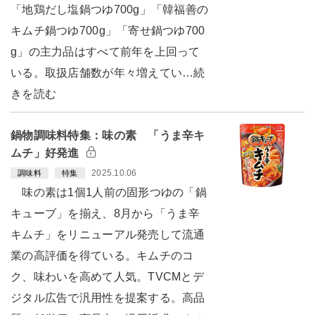
「地鶏だし塩鍋つゆ700g」「韓福善の
キムチ鍋つゆ700g」「寄せ鍋つゆ700
g」の主力品はすべて前年を上回って
いる。取扱店舗数が年々増えてい…続
きを読む
鍋物調味料特集：味の素 「うま辛キ
ムチ」好発進
2025.10.06
調味料
特集
味の素は1個1人前の固形つゆの「鍋
キューブ」を揃え、8月から「うま辛
キムチ」をリニューアル発売して流通
業の高評価を得ている。キムチのコ
ク、味わいを高めて人気。TVCMとデ
ジタル広告で汎用性を提案する。高品