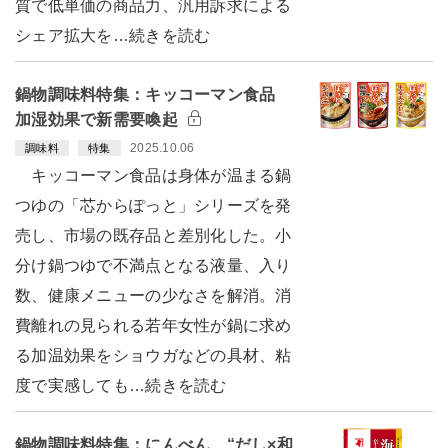
質で低単価の商品力、汎用訴求による
シェア拡大を…続きを読む
鍋物調味料特集：キッコーマン食品
加湿効果で新需要喚起
2025.10.06
調味料
特集
キッコーマン食品は身体が温まる鍋
つゆの「芯からぽっと」シリーズを発
売し、市場の既存品と差別化した。小
分け鍋つゆで不満点となる液量、入り
数、健康メニューの少なさを解消。消
費離れの見られる若年女性が鍋に求め
る加温効果をショウガなどの具材、粘
度で実感しても…続きを読む
鍋物調味料特集：にんべん “だし×和