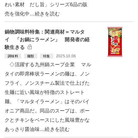
わい素材 だし旨」シリーズ6品の販
売を強化中…続きを読む
鍋物調味料特集：関連商材＝マルタ
イ 「お鍋にラーメン」 開発者の経
験生きる
2025.10.06
調味料
麺類
特集
◇活躍する九州鍋スープ企業 マル
タイの即席棒状ラーメンの麺は、ノン
フライ、ノンスチーム製法で仕上げた
生麺に近い風味が特徴のストレート
麺。「マルタイラーメン」はそのパイ
オニア商品だ。同品のスープは、ポー
クとチキンをベースにした風味豊かな
あっさり醤油味…続きを読む