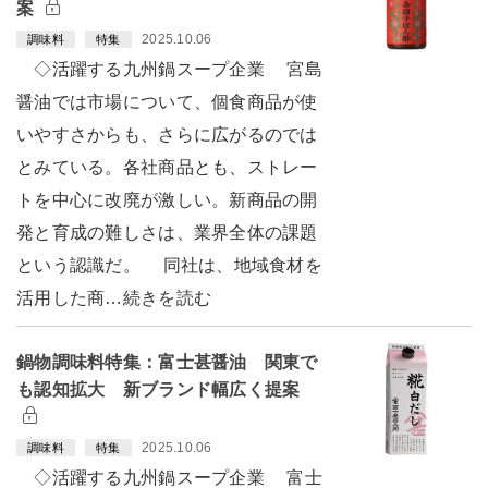
案
2025.10.06
調味料
特集
◇活躍する九州鍋スープ企業 宮島
醤油では市場について、個食商品が使
いやすさからも、さらに広がるのでは
とみている。各社商品とも、ストレー
トを中心に改廃が激しい。新商品の開
発と育成の難しさは、業界全体の課題
という認識だ。 同社は、地域食材を
活用した商…続きを読む
鍋物調味料特集：富士甚醤油 関東で
も認知拡大 新ブランド幅広く提案
2025.10.06
調味料
特集
◇活躍する九州鍋スープ企業 富士