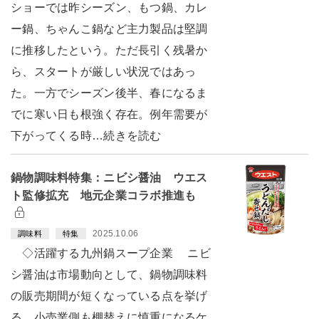
ショーでは昨シーズン、もつ鍋、カレ
ー鍋、ちゃんこ鍋など主力製品は堅調
に推移したという。ただ長引く残暑か
ら、スタートが厳しい状況ではあっ
た。一方でシーズン後半、春になるま
でに寒い日も根強く存在。例年需要が
下がってくる時…続きを読む
鍋物調味料特集：ニビシ醤油 ウエス
ト監修拡充 地元企業コラボ推進も
2025.10.06
調味料
特集
◇活躍する九州鍋スープ企業 ニビ
シ醤油は市場動向として、鍋物調味料
の販売期間が短くなっている点を挙げ
る。小売業側も棚替えに慎重になるケ