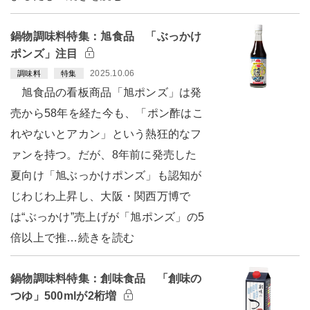
鍋物調味料特集：旭食品 「ぶっかけ
ポンズ」注目
2025.10.06
調味料
特集
旭食品の看板商品「旭ポンズ」は発
売から58年を経た今も、「ポン酢はこ
れやないとアカン」という熱狂的なフ
ァンを持つ。だが、8年前に発売した
夏向け「旭ぶっかけポンズ」も認知が
じわじわ上昇し、大阪・関西万博で
は“ぶっかけ”売上げが「旭ポンズ」の5
倍以上で推…続きを読む
鍋物調味料特集：創味食品 「創味の
つゆ」500mlが2桁増