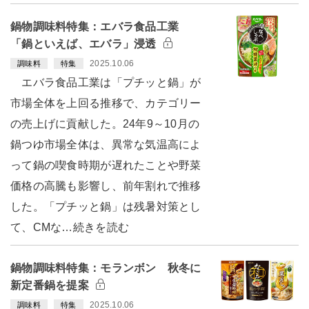
鍋物調味料特集：エバラ食品工業
「鍋といえば、エバラ」浸透
2025.10.06
調味料
特集
エバラ食品工業は「プチッと鍋」が
市場全体を上回る推移で、カテゴリー
の売上げに貢献した。24年9～10月の
鍋つゆ市場全体は、異常な気温高によ
って鍋の喫食時期が遅れたことや野菜
価格の高騰も影響し、前年割れで推移
した。「プチッと鍋」は残暑対策とし
て、CMな…続きを読む
鍋物調味料特集：モランボン 秋冬に
新定番鍋を提案
2025.10.06
調味料
特集