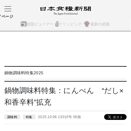
イページ
紙面ビューアー
クリッピング
最新の紙面
鍋物調味料特集2025
鍋物調味料特集：にんべん “だし×
和香辛料”拡充
2025.10.06 13010号 06面
調味料
特集