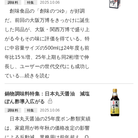
2025.10.06
調味料
特集
創味食品の「創味のつゆ」が好調
だ。前回の大阪万博をきっかけに誕生
した同品が、大阪・関西万博で盛り上
がる今もその味に評価を得ている。特
に中容量サイズの500mlは24年度も前
年比15％増、25年上期も同2桁増で伸
長し、ユーザーの世代交代にも成功し
ている…続きを読む
鍋物調味料特集：日本丸天醤油 減塩
ぽん酢導入広がる
2025.10.06
調味料
特集
日本丸天醤油の25年度ポン酢類実績
は、家庭用が昨年秋の価格改定の影響
による反動減、業務用は前年超え、O