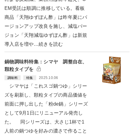
EM受託は順調に推移している。看板
商品「天翔ゆずぽん酢」は昨年夏にバ
ージョンアップ改良を施し、減塩バー
ジョン「天翔減塩ゆずぽん酢」は新規
導入店を増や…続きを読む
鍋物調味料特集：シマヤ 調整自在、
顆粒タイプを
2025.10.06
調味料
特集
シマヤは「これスゴ鍋つゆ」シリー
ズを刷新し、顆粒タイプの商品価値を
前面に押し出した「粉de鍋」シリーズ
として9月1日にリニューアル発売し
た。 同シリーズは、大さじ1杯で1
人前の鍋つゆを好みの濃さで作ること