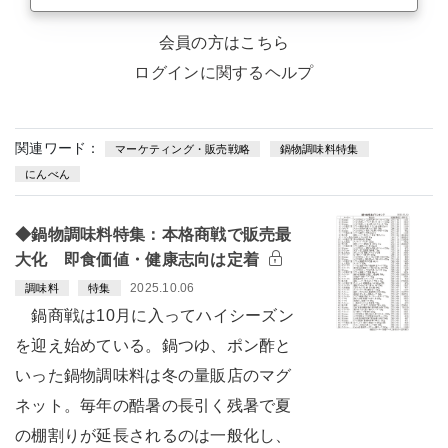
会員の方はこちら
ログインに関するヘルプ
関連ワード：
マーケティング・販売戦略
鍋物調味料特集
にんべん
◆鍋物調味料特集：本格商戦で販売最
大化 即食価値・健康志向は定着
2025.10.06
調味料
特集
鍋商戦は10月に入ってハイシーズン
を迎え始めている。鍋つゆ、ポン酢と
いった鍋物調味料は冬の量販店のマグ
ネット。毎年の酷暑の長引く残暑で夏
の棚割りが延長されるのは一般化し、