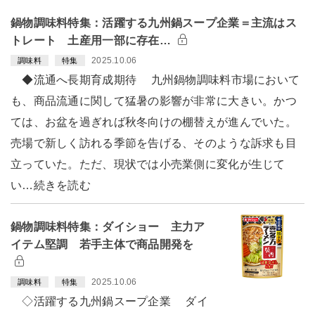
鍋物調味料特集：活躍する九州鍋スープ企業＝主流はス
トレート 土産用一部に存在…
2025.10.06
調味料
特集
◆流通へ長期育成期待 九州鍋物調味料市場において
も、商品流通に関して猛暑の影響が非常に大きい。かつ
ては、お盆を過ぎれば秋冬向けの棚替えが進んでいた。
売場で新しく訪れる季節を告げる、そのような訴求も目
立っていた。ただ、現状では小売業側に変化が生じて
い…続きを読む
鍋物調味料特集：ダイショー 主力ア
イテム堅調 若手主体で商品開発を
2025.10.06
調味料
特集
◇活躍する九州鍋スープ企業 ダイ