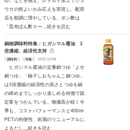
ゆ」などを揃え、レトルト加工でショ
ウガの程よいかみ応えを実現し、配荷
店を順調に増やしている。ポン酢は
「昆布ぽん酢スー…続きを読む
鍋物調味料特集：ヒガシマル醤油 3
倍濃縮、経済性支持
2025.10.06
調味料
特集
ヒガシマル醤油の定番鍋つゆ「よせ
鍋つゆ」「柚子しおちゃんこ鍋つゆ」
は3倍濃縮の経済性の高さとつゆを鍋
の締めまでしっかり楽しめる特徴で固
定客をつかんでいる。物価高が続く今
季も、コストパフォーマンスと400ml
PETの利便性、前期のリニューアルに
よるだし…続きを読む