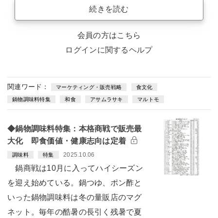
続きを読む
会員の方はこちら
ログインに関するヘルプ
関連ワード：
マーケティング・販売戦略
食文化
鍋物調味料特集
和食
アサムラサキ
マルトモ
◆鍋物調味料特集：本格商戦で販売最
大化 即食価値・健康志向は定着
2025.10.06
調味料
特集
鍋商戦は10月に入ってハイシーズン
を迎え始めている。鍋つゆ、ポン酢と
いった鍋物調味料は冬の量販店のマグ
ネット。毎年の酷暑の長引く残暑で夏