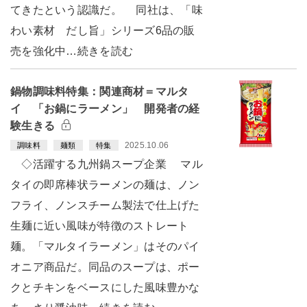
てきたという認識だ。 同社は、「味
わい素材 だし旨」シリーズ6品の販
売を強化中…続きを読む
鍋物調味料特集：関連商材＝マルタ
イ 「お鍋にラーメン」 開発者の経
験生きる
2025.10.06
調味料
麺類
特集
◇活躍する九州鍋スープ企業 マル
タイの即席棒状ラーメンの麺は、ノン
フライ、ノンスチーム製法で仕上げた
生麺に近い風味が特徴のストレート
麺。「マルタイラーメン」はそのパイ
オニア商品だ。同品のスープは、ポー
クとチキンをベースにした風味豊かな