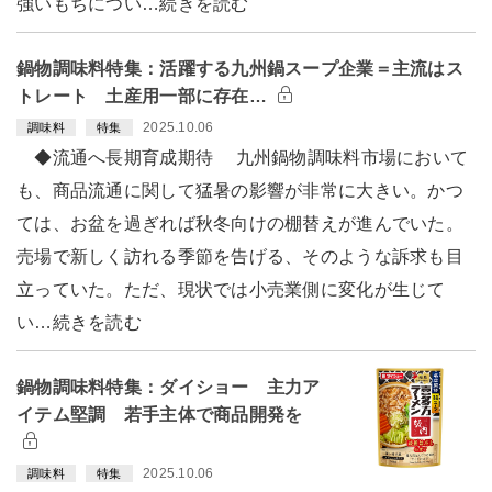
強いもちについ…続きを読む
鍋物調味料特集：活躍する九州鍋スープ企業＝主流はス
トレート 土産用一部に存在…
2025.10.06
調味料
特集
◆流通へ長期育成期待 九州鍋物調味料市場において
も、商品流通に関して猛暑の影響が非常に大きい。かつ
ては、お盆を過ぎれば秋冬向けの棚替えが進んでいた。
売場で新しく訪れる季節を告げる、そのような訴求も目
立っていた。ただ、現状では小売業側に変化が生じて
い…続きを読む
鍋物調味料特集：ダイショー 主力ア
イテム堅調 若手主体で商品開発を
2025.10.06
調味料
特集