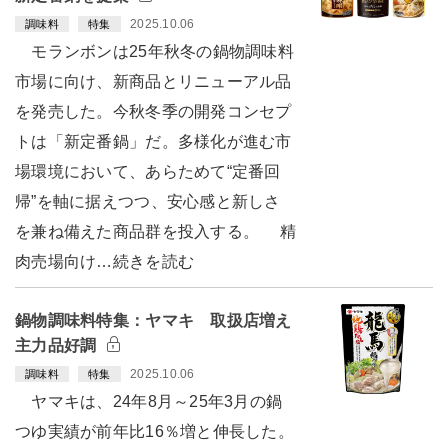
2025.10.06
調味料
特集
モランボンは25年秋冬の鍋物調味料
市場に向け、新商品とリニューアル品
を発売した。今秋冬季の開発コンセプ
トは「新定番鍋」だ。多様化が進む市
場環境において、あらためて“定番回
帰”を軸に据えつつ、安心感と新しさ
を兼ね備えた商品群を投入する。 精
肉売場向け…続きを読む
鍋物調味料特集：ヤマキ 取扱店増え
主力品好調
2025.10.06
調味料
特集
ヤマキは、24年8月～25年3月の鍋
つゆ実績が前年比16％増と伸長した。