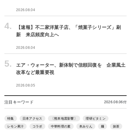
2026.08.04
4.
【速報】不二家洋菓子店、「焼菓子シリーズ」刷
新 来店頻度向上へ
2026.08.04
5.
エア・ウォーター、新体制で信頼回復を 企業風土
改革など最重要視
2026.08.05
注目キーワード
2026.08.06付
特集
日本アクセス
〔熊本地震影響〕
理研ビタミン
レモン果汁
コラボ
中華料理の素
本みりん
麺
抹茶