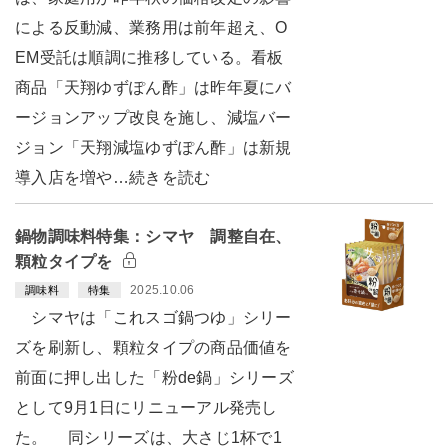
による反動減、業務用は前年超え、O
EM受託は順調に推移している。看板
商品「天翔ゆずぽん酢」は昨年夏にバ
ージョンアップ改良を施し、減塩バー
ジョン「天翔減塩ゆずぽん酢」は新規
導入店を増や…続きを読む
鍋物調味料特集：シマヤ 調整自在、
顆粒タイプを
2025.10.06
調味料
特集
シマヤは「これスゴ鍋つゆ」シリー
ズを刷新し、顆粒タイプの商品価値を
前面に押し出した「粉de鍋」シリーズ
として9月1日にリニューアル発売し
た。 同シリーズは、大さじ1杯で1