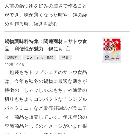
人前の鍋つゆを好みの濃さで作ること
ができ、味が薄くなった時や、鍋の締
めを作る時…続きを読む
鍋物調味料特集：関連商材＝サトウ食
品 利便性が魅力 鍋にも
調味料
コメ・もち・穀類
特集
2025.10.06
包装もちトップシェアのサトウ食品
は、今年も秋冬の鍋物に最適な薄さが
特徴の「しゃぶしゃぶもち」や通常の
切りもちよりコンパクトな「シングル
パックミニ」など販売好調のバラエテ
ィー商品を販売していく。年末年始の
季節商品としてのイメージがいまだ根