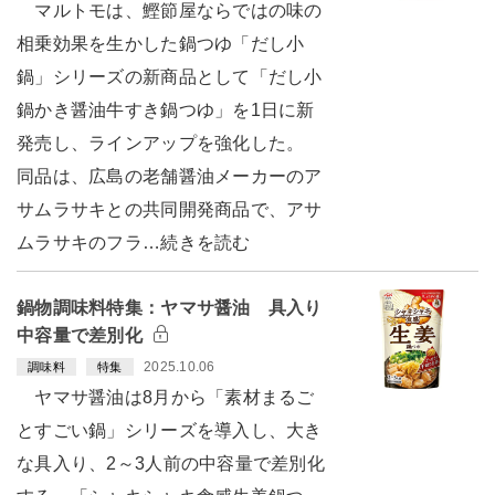
マルトモは、鰹節屋ならではの味の
相乗効果を生かした鍋つゆ「だし小
鍋」シリーズの新商品として「だし小
鍋かき醤油牛すき鍋つゆ」を1日に新
発売し、ラインアップを強化した。
同品は、広島の老舗醤油メーカーのア
サムラサキとの共同開発商品で、アサ
ムラサキのフラ…続きを読む
鍋物調味料特集：ヤマサ醤油 具入り
中容量で差別化
2025.10.06
調味料
特集
ヤマサ醤油は8月から「素材まるご
とすごい鍋」シリーズを導入し、大き
な具入り、2～3人前の中容量で差別化