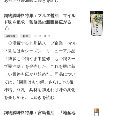
あっさり醤油味…続きを読む
鍋物調味料特集：マルヱ醤油 マイル
ド味を追求 監修品の新販路広がる
2025.10.06
調味料
特集
◇活躍する九州鍋スープ企業 マル
ヱ醤油は今シーズン、リニューアル品
「博多もつ鍋やま中監修 もつ鍋スー
プ醤油味」を発売した。これを機に新
しい販路も広がり始めた。同品につい
ては、1回目はもつ鍋、さらにその後
味噌、豆乳、具材を加えれば味の変化
を楽しめる。…続きを読む
鍋物調味料特集：宮島醤油 「地産地