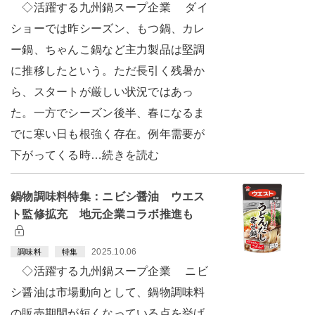
◇活躍する九州鍋スープ企業 ダイ
ショーでは昨シーズン、もつ鍋、カレ
ー鍋、ちゃんこ鍋など主力製品は堅調
に推移したという。ただ長引く残暑か
ら、スタートが厳しい状況ではあっ
た。一方でシーズン後半、春になるま
でに寒い日も根強く存在。例年需要が
下がってくる時…続きを読む
鍋物調味料特集：ニビシ醤油 ウエス
ト監修拡充 地元企業コラボ推進も
2025.10.06
調味料
特集
◇活躍する九州鍋スープ企業 ニビ
シ醤油は市場動向として、鍋物調味料
の販売期間が短くなっている点を挙げ