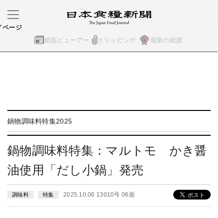
イページ
紙面ビューアー
クリッピング
最新の紙面
鍋物調味料特集2025
鍋物調味料特集：マルトモ かき醤
油使用「だし小鍋」発売
2025.10.06 13010号 06面
調味料
特集