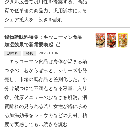
ジタル広告で汎用性を提案する。高品
質で低単価の商品力、汎用訴求による
シェア拡大を…続きを読む
鍋物調味料特集：キッコーマン食品
加湿効果で新需要喚起
2025.10.06
調味料
特集
キッコーマン食品は身体が温まる鍋
つゆの「芯からぽっと」シリーズを発
売し、市場の既存品と差別化した。小
分け鍋つゆで不満点となる液量、入り
数、健康メニューの少なさを解消。消
費離れの見られる若年女性が鍋に求め
る加温効果をショウガなどの具材、粘
度で実感しても…続きを読む