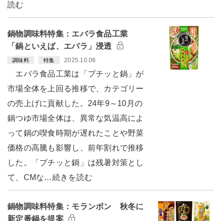
読む
鍋物調味料特集：エバラ食品工業
「鍋といえば、エバラ」浸透
2025.10.06
調味料
特集
エバラ食品工業は「プチッと鍋」が
市場全体を上回る推移で、カテゴリー
の売上げに貢献した。24年9～10月の
鍋つゆ市場全体は、異常な気温高によ
って鍋の喫食時期が遅れたことや野菜
価格の高騰も影響し、前年割れで推移
した。「プチッと鍋」は残暑対策とし
て、CMな…続きを読む
鍋物調味料特集：モランボン 秋冬に
新定番鍋を提案