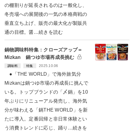
の棚割りが延長されるのは一般化し、
冬売場への展開後の一気の本格商戦の
垂直立ち上げ、販売の最大化が製販共
通の目標。醤…続きを読む
鍋物調味料特集：クローズアップ＝
Mizkan 鍋つゆ市場再成長挑む
2025.10.06
調味料
特集
●「THE WORLD」で海外旅気分
Mizkanは鍋つゆ市場の再成長に挑んで
いる。トップブランドの「〆鍋」を10
年ぶりにリニューアル発売し、海外気
分が味わえる「鍋THE WORLD」を新
たに導入。定番回帰と非日常体験とい
う消費トレンドに応じ、踊り…続きを