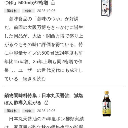
つゆ」500mlが2桁増
2025.10.06
調味料
特集
創味食品の「創味のつゆ」が好調
だ。前回の大阪万博をきっかけに誕生
した同品が、大阪・関西万博で盛り上
がる今もその味に評価を得ている。特
に中容量サイズの500mlは24年度も前
年比15％増、25年上期も同2桁増で伸
長し、ユーザーの世代交代にも成功し
ている…続きを読む
鍋物調味料特集：日本丸天醤油 減塩
ぽん酢導入広がる
2025.10.06
調味料
特集
日本丸天醤油の25年度ポン酢類実績
は、家庭用が昨年秋の価格改定の影響