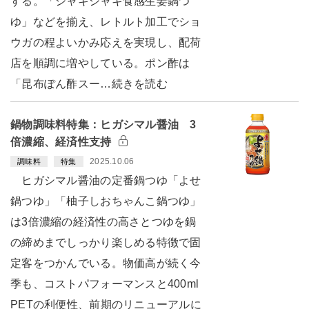
する。「シャキシャキ食感生姜鍋つ
ゆ」などを揃え、レトルト加工でショ
ウガの程よいかみ応えを実現し、配荷
店を順調に増やしている。ポン酢は
「昆布ぽん酢スー…続きを読む
鍋物調味料特集：ヒガシマル醤油 3
倍濃縮、経済性支持
2025.10.06
調味料
特集
ヒガシマル醤油の定番鍋つゆ「よせ
鍋つゆ」「柚子しおちゃんこ鍋つゆ」
は3倍濃縮の経済性の高さとつゆを鍋
の締めまでしっかり楽しめる特徴で固
定客をつかんでいる。物価高が続く今
季も、コストパフォーマンスと400ml
PETの利便性、前期のリニューアルに