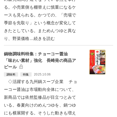
る。小売業側も棚替えに慎重になるケ
ースも見られる。かつての、「売場で
季節を先取り」という概念が変化して
きたとしている。まためんつゆと異な
り、野菜価格…続きを読む
鍋物調味料特集：チョーコー醤油
「味わい素材」強化 長崎発の商品ア
ピール
2025.10.06
調味料
特集
◇活躍する九州鍋スープ企業 チョ
ーコー醤油は市場動向全体について、
新商品では依然監修品が目立つとみて
いる。春夏向けのめんつゆを、鍋つゆ
にも横展開する。そうした動きも増え