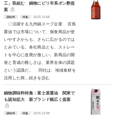
工」取組む 鍋物にピリ辛系ポン酢提
案
2025.10.06
調味料
特集
◇活躍する九州鍋スープ企業 宮島
醤油では市場について、個食商品が使
いやすさからも、さらに広がるのでは
とみている。各社商品とも、ストレー
トを中心に改廃が激しい。新商品の開
発と育成の難しさは、業界全体の課題
という認識だ。 同社は、地域食材を
活用した商…続きを読む
鍋物調味料特集：富士甚醤油 関東で
も認知拡大 新ブランド幅広く提案
2025.10.06
調味料
特集