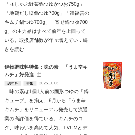
「豚しゃぶ野菜鍋つゆかつお750g」
「地鶏だし塩鍋つゆ700g」「韓福善の
キムチ鍋つゆ700g」「寄せ鍋つゆ700
g」の主力品はすべて前年を上回って
いる。取扱店舗数が年々増えてい…続
きを読む
鍋物調味料特集：味の素 「うま辛キ
ムチ」好発進
2025.10.06
調味料
特集
味の素は1個1人前の固形つゆの「鍋
キューブ」を揃え、8月から「うま辛
キムチ」をリニューアル発売して流通
業の高評価を得ている。キムチのコ
ク、味わいを高めて人気。TVCMとデ