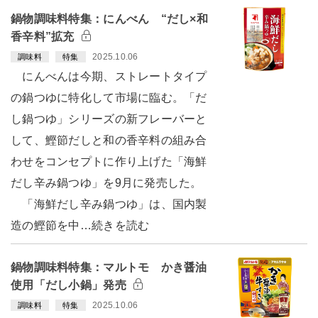
鍋物調味料特集：にんべん “だし×和
香辛料”拡充
2025.10.06
調味料
特集
にんべんは今期、ストレートタイプ
の鍋つゆに特化して市場に臨む。「だ
し鍋つゆ」シリーズの新フレーバーと
して、鰹節だしと和の香辛料の組み合
わせをコンセプトに作り上げた「海鮮
だし辛み鍋つゆ」を9月に発売した。
「海鮮だし辛み鍋つゆ」は、国内製
造の鰹節を中…続きを読む
鍋物調味料特集：マルトモ かき醤油
使用「だし小鍋」発売
2025.10.06
調味料
特集