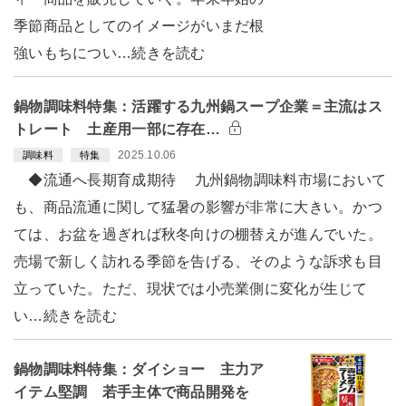
季節商品としてのイメージがいまだ根
強いもちについ…続きを読む
鍋物調味料特集：活躍する九州鍋スープ企業＝主流はス
トレート 土産用一部に存在…
2025.10.06
調味料
特集
◆流通へ長期育成期待 九州鍋物調味料市場において
も、商品流通に関して猛暑の影響が非常に大きい。かつ
ては、お盆を過ぎれば秋冬向けの棚替えが進んでいた。
売場で新しく訪れる季節を告げる、そのような訴求も目
立っていた。ただ、現状では小売業側に変化が生じて
い…続きを読む
鍋物調味料特集：ダイショー 主力ア
イテム堅調 若手主体で商品開発を