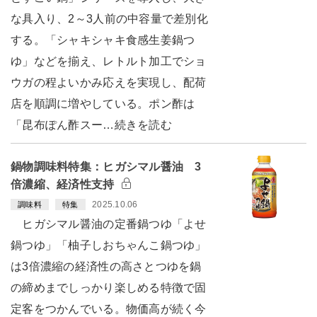
な具入り、2～3人前の中容量で差別化
する。「シャキシャキ食感生姜鍋つ
ゆ」などを揃え、レトルト加工でショ
ウガの程よいかみ応えを実現し、配荷
店を順調に増やしている。ポン酢は
「昆布ぽん酢スー…続きを読む
鍋物調味料特集：ヒガシマル醤油 3
倍濃縮、経済性支持
2025.10.06
調味料
特集
ヒガシマル醤油の定番鍋つゆ「よせ
鍋つゆ」「柚子しおちゃんこ鍋つゆ」
は3倍濃縮の経済性の高さとつゆを鍋
の締めまでしっかり楽しめる特徴で固
定客をつかんでいる。物価高が続く今