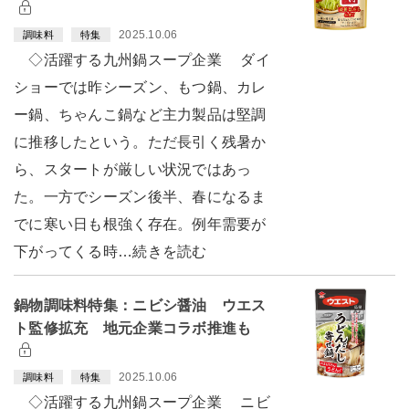
2025.10.06
調味料
特集
◇活躍する九州鍋スープ企業 ダイ
ショーでは昨シーズン、もつ鍋、カレ
ー鍋、ちゃんこ鍋など主力製品は堅調
に推移したという。ただ長引く残暑か
ら、スタートが厳しい状況ではあっ
た。一方でシーズン後半、春になるま
でに寒い日も根強く存在。例年需要が
下がってくる時…続きを読む
鍋物調味料特集：ニビシ醤油 ウエス
ト監修拡充 地元企業コラボ推進も
2025.10.06
調味料
特集
◇活躍する九州鍋スープ企業 ニビ