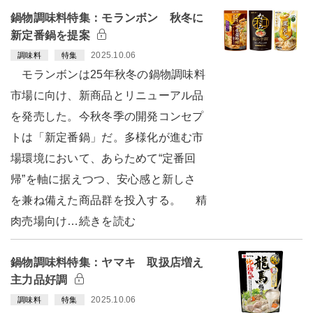
鍋物調味料特集：モランボン 秋冬に
新定番鍋を提案
2025.10.06
調味料
特集
モランボンは25年秋冬の鍋物調味料
市場に向け、新商品とリニューアル品
を発売した。今秋冬季の開発コンセプ
トは「新定番鍋」だ。多様化が進む市
場環境において、あらためて“定番回
帰”を軸に据えつつ、安心感と新しさ
を兼ね備えた商品群を投入する。 精
肉売場向け…続きを読む
鍋物調味料特集：ヤマキ 取扱店増え
主力品好調
2025.10.06
調味料
特集