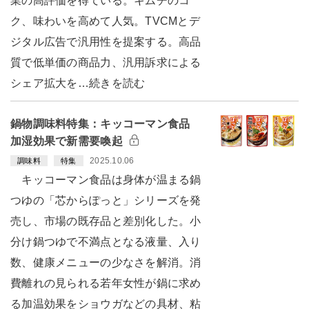
業の高評価を得ている。キムチのコ
ク、味わいを高めて人気。TVCMとデ
ジタル広告で汎用性を提案する。高品
質で低単価の商品力、汎用訴求による
シェア拡大を…続きを読む
鍋物調味料特集：キッコーマン食品
加湿効果で新需要喚起
2025.10.06
調味料
特集
キッコーマン食品は身体が温まる鍋
つゆの「芯からぽっと」シリーズを発
売し、市場の既存品と差別化した。小
分け鍋つゆで不満点となる液量、入り
数、健康メニューの少なさを解消。消
費離れの見られる若年女性が鍋に求め
る加温効果をショウガなどの具材、粘