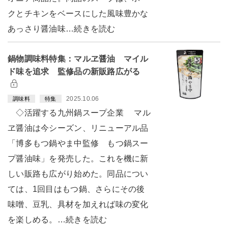
クとチキンをベースにした風味豊かな
あっさり醤油味…続きを読む
鍋物調味料特集：マルヱ醤油 マイル
ド味を追求 監修品の新販路広がる
2025.10.06
調味料
特集
◇活躍する九州鍋スープ企業 マル
ヱ醤油は今シーズン、リニューアル品
「博多もつ鍋やま中監修 もつ鍋スー
プ醤油味」を発売した。これを機に新
しい販路も広がり始めた。同品につい
ては、1回目はもつ鍋、さらにその後
味噌、豆乳、具材を加えれば味の変化
を楽しめる。…続きを読む