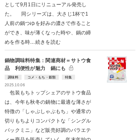
として9月1日にリニューアル発売し
た。 同シリーズは、大さじ1杯で1
人前の鍋つゆを好みの濃さで作ること
ができ、味が薄くなった時や、鍋の締
めを作る時…続きを読む
鍋物調味料特集：関連商材＝サトウ食
品 利便性が魅力 鍋にも
調味料
コメ・もち・穀類
特集
2025.10.06
包装もちトップシェアのサトウ食品
は、今年も秋冬の鍋物に最適な薄さが
特徴の「しゃぶしゃぶもち」や通常の
切りもちよりコンパクトな「シングル
パックミニ」など販売好調のバラエテ
ィー商品を販売していく。年末年始の