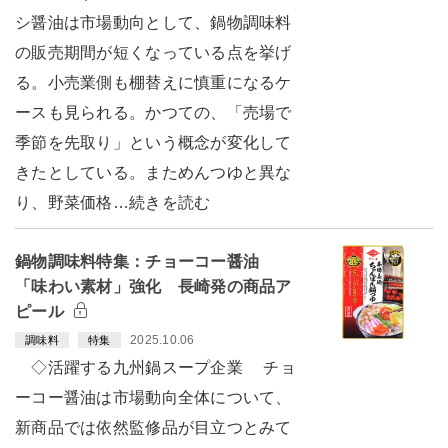
シ醤油は市場動向として、鍋物調味料
の販売期間が短くなっている点を挙げ
る。小売業側も棚替えに慎重になるケ
ースも見られる。かつての、「売場で
季節を先取り」という概念が変化して
きたとしている。まためんつゆと異な
り、野菜価格…続きを読む
鍋物調味料特集：チョーコー醤油
「味わい素材」強化 長崎発の商品ア
ピール
2025.10.06
調味料
特集
◇活躍する九州鍋スープ企業 チョ
ーコー醤油は市場動向全体について、
新商品では依然監修品が目立つとみて