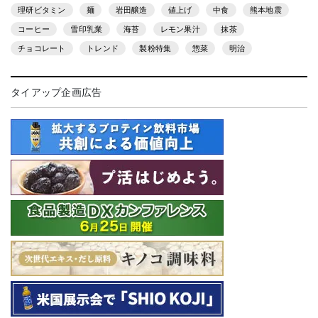
理研ビタミン
麺
岩田醸造
値上げ
中食
熊本地震
コーヒー
雪印乳業
海苔
レモン果汁
抹茶
チョコレート
トレンド
製粉特集
惣菜
明治
タイアップ企画広告