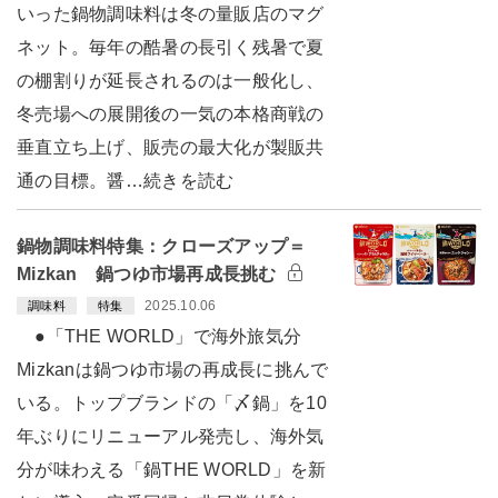
いった鍋物調味料は冬の量販店のマグ
ネット。毎年の酷暑の長引く残暑で夏
の棚割りが延長されるのは一般化し、
冬売場への展開後の一気の本格商戦の
垂直立ち上げ、販売の最大化が製販共
通の目標。醤…続きを読む
鍋物調味料特集：クローズアップ＝
Mizkan 鍋つゆ市場再成長挑む
2025.10.06
調味料
特集
●「THE WORLD」で海外旅気分
Mizkanは鍋つゆ市場の再成長に挑んで
いる。トップブランドの「〆鍋」を10
年ぶりにリニューアル発売し、海外気
分が味わえる「鍋THE WORLD」を新