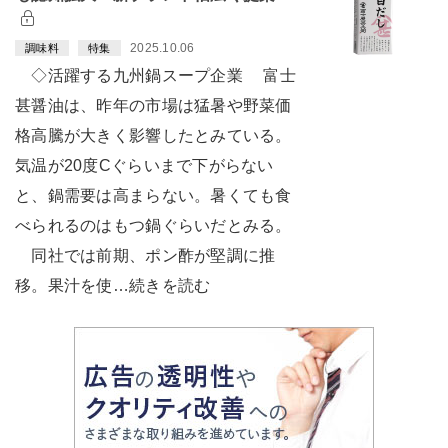
2025.10.06
調味料
特集
◇活躍する九州鍋スープ企業 富士
甚醤油は、昨年の市場は猛暑や野菜価
格高騰が大きく影響したとみている。
気温が20度Cぐらいまで下がらない
と、鍋需要は高まらない。暑くても食
べられるのはもつ鍋ぐらいだとみる。
同社では前期、ポン酢が堅調に推
移。果汁を使…続きを読む