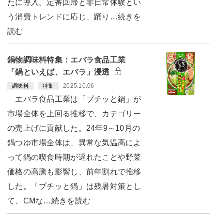
たに導入。定番回帰と非日常体験とい
う消費トレンドに応じ、踊り…続きを
読む
鍋物調味料特集：エバラ食品工業
「鍋といえば、エバラ」浸透
2025.10.06
調味料
特集
エバラ食品工業は「プチッと鍋」が
市場全体を上回る推移で、カテゴリー
の売上げに貢献した。24年9～10月の
鍋つゆ市場全体は、異常な気温高によ
って鍋の喫食時期が遅れたことや野菜
価格の高騰も影響し、前年割れで推移
した。「プチッと鍋」は残暑対策とし
て、CMな…続きを読む