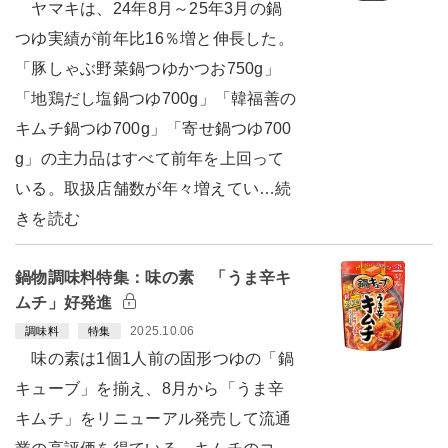
ヤマキは、24年8月～25年3月の鍋
つゆ実績が前年比16％増と伸長した。
「豚しゃぶ野菜鍋つゆかつお750g」
「地鶏だし塩鍋つゆ700g」「韓福善の
キムチ鍋つゆ700g」「寄せ鍋つゆ700
g」の主力品はすべて前年を上回って
いる。取扱店舗数が年々増えてい…続
きを読む
鍋物調味料特集：味の素 「うま辛キ
ムチ」好発進
2025.10.06
調味料
特集
味の素は1個1人前の固形つゆの「鍋
キューブ」を揃え、8月から「うま辛
キムチ」をリニューアル発売して流通