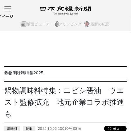
イページ
紙面ビューアー
クリッピング
最新の紙面
鍋物調味料特集2025
鍋物調味料特集：ニビシ醤油 ウエ
スト監修拡充 地元企業コラボ推進
も
2025.10.06 13010号 08面
調味料
特集