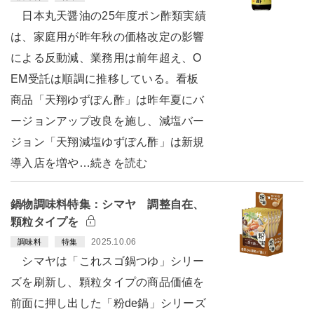
日本丸天醤油の25年度ポン酢類実績
は、家庭用が昨年秋の価格改定の影響
による反動減、業務用は前年超え、O
EM受託は順調に推移している。看板
商品「天翔ゆずぽん酢」は昨年夏にバ
ージョンアップ改良を施し、減塩バー
ジョン「天翔減塩ゆずぽん酢」は新規
導入店を増や…続きを読む
鍋物調味料特集：シマヤ 調整自在、
顆粒タイプを
2025.10.06
調味料
特集
シマヤは「これスゴ鍋つゆ」シリー
ズを刷新し、顆粒タイプの商品価値を
前面に押し出した「粉de鍋」シリーズ