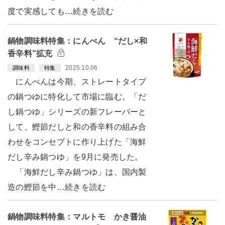
度で実感しても…続きを読む
鍋物調味料特集：にんべん “だし×和
香辛料”拡充
2025.10.06
調味料
特集
にんべんは今期、ストレートタイプ
の鍋つゆに特化して市場に臨む。「だ
し鍋つゆ」シリーズの新フレーバーと
して、鰹節だしと和の香辛料の組み合
わせをコンセプトに作り上げた「海鮮
だし辛み鍋つゆ」を9月に発売した。
「海鮮だし辛み鍋つゆ」は、国内製
造の鰹節を中…続きを読む
鍋物調味料特集：マルトモ かき醤油