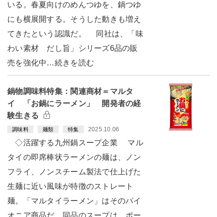
いる。春夏向けのめんつゆを、鍋つゆ
にも横展開する。そうした動きも増え
てきたという認識だ。 同社は、「味
わい素材 だし旨」シリーズ6品の販
売を強化中…続きを読む
鍋物調味料特集：関連商材＝マルタ
イ 「お鍋にラーメン」 開発者の経
験生きる
2025.10.06
調味料
麺類
特集
◇活躍する九州鍋スープ企業 マル
タイの即席棒状ラーメンの麺は、ノン
フライ、ノンスチーム製法で仕上げた
生麺に近い風味が特徴のストレート
麺。「マルタイラーメン」はそのパイ
オニア商品だ。同品のスープは、ポー