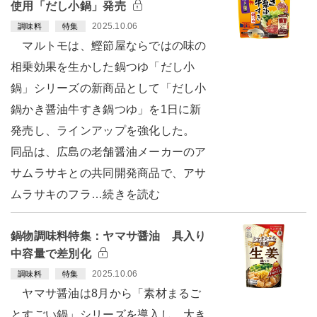
使用「だし小鍋」発売
2025.10.06
調味料
特集
マルトモは、鰹節屋ならではの味の
相乗効果を生かした鍋つゆ「だし小
鍋」シリーズの新商品として「だし小
鍋かき醤油牛すき鍋つゆ」を1日に新
発売し、ラインアップを強化した。
同品は、広島の老舗醤油メーカーのア
サムラサキとの共同開発商品で、アサ
ムラサキのフラ…続きを読む
鍋物調味料特集：ヤマサ醤油 具入り
中容量で差別化
2025.10.06
調味料
特集
ヤマサ醤油は8月から「素材まるご
とすごい鍋」シリーズを導入し、大き