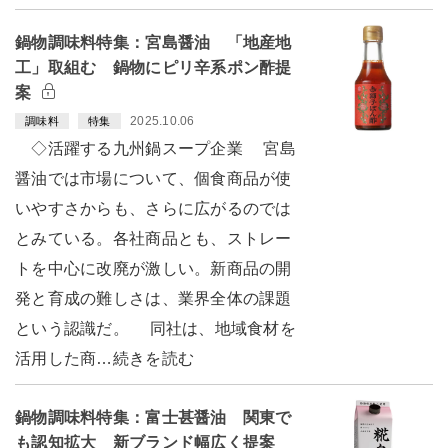
鍋物調味料特集：宮島醤油 「地産地
工」取組む 鍋物にピリ辛系ポン酢提
案
2025.10.06
調味料
特集
◇活躍する九州鍋スープ企業 宮島
醤油では市場について、個食商品が使
いやすさからも、さらに広がるのでは
とみている。各社商品とも、ストレー
トを中心に改廃が激しい。新商品の開
発と育成の難しさは、業界全体の課題
という認識だ。 同社は、地域食材を
活用した商…続きを読む
鍋物調味料特集：富士甚醤油 関東で
も認知拡大 新ブランド幅広く提案