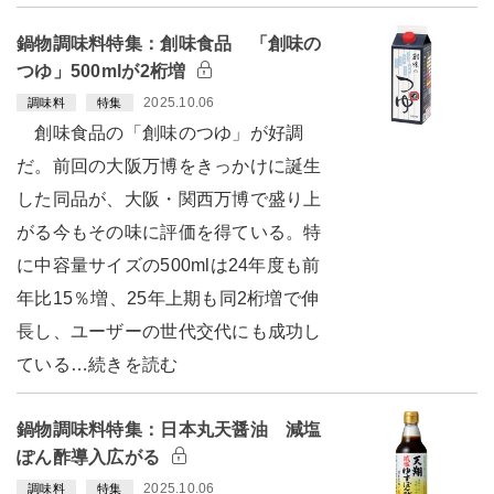
鍋物調味料特集：創味食品 「創味の
つゆ」500mlが2桁増
2025.10.06
調味料
特集
創味食品の「創味のつゆ」が好調
だ。前回の大阪万博をきっかけに誕生
した同品が、大阪・関西万博で盛り上
がる今もその味に評価を得ている。特
に中容量サイズの500mlは24年度も前
年比15％増、25年上期も同2桁増で伸
長し、ユーザーの世代交代にも成功し
ている…続きを読む
鍋物調味料特集：日本丸天醤油 減塩
ぽん酢導入広がる
2025.10.06
調味料
特集