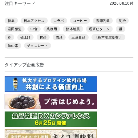
注目キーワード
2026.08.10付
特集
日本アクセス
コラボ
コーヒー
雪印乳業
明治
岩田醸造
中食
業務用
熊本地震
理研ビタミン
麺
春
値上げ
抹茶
惣菜
三菱食品
〔熊本地震影響〕
味の素
チョコレート
タイアップ企画広告