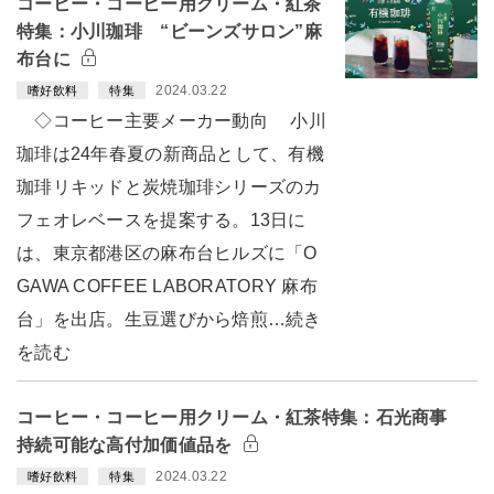
コーヒー・コーヒー用クリーム・紅茶
特集：小川珈琲 “ビーンズサロン”麻
布台に
2024.03.22
嗜好飲料
特集
◇コーヒー主要メーカー動向 小川
珈琲は24年春夏の新商品として、有機
珈琲リキッドと炭焼珈琲シリーズのカ
フェオレベースを提案する。13日に
は、東京都港区の麻布台ヒルズに「O
GAWA COFFEE LABORATORY 麻布
台」を出店。生豆選びから焙煎…続き
を読む
コーヒー・コーヒー用クリーム・紅茶特集：石光商事
持続可能な高付加価値品を
2024.03.22
嗜好飲料
特集