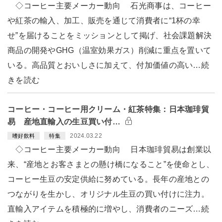
◇コーヒー主要メーカー動向 石光商事は、コーヒー
や紅茶の輸入、加工、販売を通じて消費者に“1杯の幸
せ”を届けることをミッションとして掲げ、社会課題解決
商品の開発やGHG（温室効果ガス）削減に重点を置いて
いる。高品質とおいしさに加えて、付加価値の高い…続
きを読む
コーヒー・コーヒー用クリーム・紅茶特集：日本珈琲貿
易 産地直輸入の生豆買い付…
2024.03.22
嗜好飲料
特集
◇コーヒー主要メーカー動向 日本珈琲貿易は創業以
来、“産地とお客さまとの懸け橋になること”を使命とし、
コーヒー生豆の安定供給に努めている。長年の産地との
つながりを生かし、オリジナル生豆の買い付けに注力。
直輸入アイテムを積極的に増やし、消費者のニーズ…続