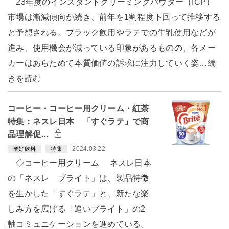
23年度のインスタントクリーミングパウダー（ICP）
市場は漸減傾向が続き、前年を1割程度下回って推移する
と予想される。ブラック飲用やラテでの牛乳使用などが
進み、使用機会が減っている印象があるものの、各メー
カーはあらためて本質価値の訴求に注力していく姿…続
きを読む
コーヒー・コーヒー用クリーム・紅茶
特集：ネスレ日本 「すぐラテ」で商
品理解促…
2024.03.22
嗜好飲料
特集
◇コーヒー用クリーム ネスレ日本
の「ネスレ ブライト」は、製品特徴
を生かした「すぐラテ」と、新たな楽
しみ方を広げる「追いブライト」の2
軸コミュニケーションを進めている。