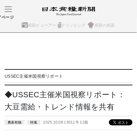
イページ
紙面ビューアー
クリッピング
最新の紙面
USSEC主催米国視察リポート
◆USSEC主催米国視察リポート：
大豆需給・トレンド情報を共有
2025.10.08 13011号 12面
農産乾物
特集