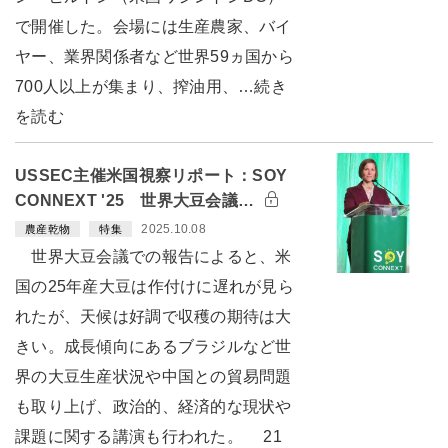
で開催した。会場には生産農家、バイ
ヤー、業界関係者など世界59ヵ国から
700人以上が集まり、搾油用、…続き
を読む
USSEC主催米国視察リポート：SOY
CONNEXT '25 世界大豆会議…
2025.10.08
農産乾物
特集
世界大豆会議での報告によると、米
国の25年産大豆は作付けに遅れが見ら
れたが、天候は好調で収穫の期待は大
きい。成長傾向にあるブラジルなど世
界の大豆生産状況や中国との貿易問題
も取り上げ、政治的、経済的な現状や
課題に関する講演も行われた。 21