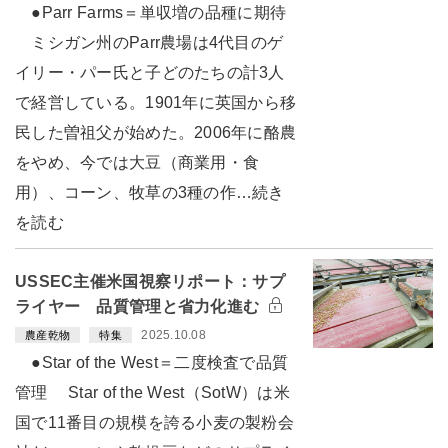
●Parr Farms＝単収増の品種に期待
ミシガン州のParr農場は4代目のゲ
イリー・パー氏と子どのたちの計3人
で経営している。1901年に英国から移
民した曽祖父が始めた。2006年に酪農
をやめ、今では大豆（商業用・食
用）、コーン、牧草の3種の作…続き
を読む
USSEC主催米国視察リポート：サプ
ライヤー 品質管理と省力化進む
2025.10.08
農産乾物
特集
●Star of the West＝二度検査で品質
管理 Star of the West（SotW）は米
国で11番目の規模を誇る小麦の製粉会