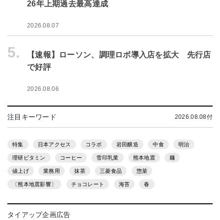
26年上期過去最高達成
2026.08.07
5.
【速報】ローソン、調理ロボ導入店を拡大 先行店
で好評
2026.08.06
注目キーワード
2026.08.08付
特集
日本アクセス
コラボ
岩田醸造
中食
明治
理研ビタミン
コーヒー
雪印乳業
熊本地震
麺
値上げ
業務用
抹茶
三菱食品
惣菜
〔熊本地震影響〕
チョコレート
海苔
春
タイアップ企画広告