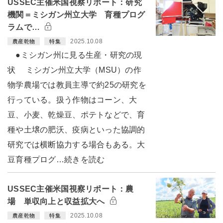
USSEC主催米国視察リポート：研究
機関＝ミシガン州立大学 育種プログ
ラムで…
2025.10.08
農産乾物
特集
●ミシガン州に見る生産・研究の現
状 ミシガン州立大学（MSU）の作
物学農場では教員主導で約25の研究を
行っている。扱う作物はコーン、大
豆、小麦、乾燥豆、ポテトなどで、育
種や土壌の肥沃、疫病といった協調的
研究では横断協力する場合もある。大
豆育種プログ…続きを読む
USSEC主催米国視察リポート：農
場 単収向上と収益拡大へ
2025.10.08
農産乾物
特集