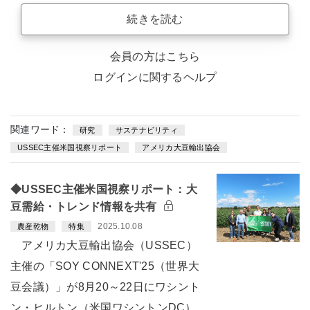
続きを読む
会員の方はこちら
ログインに関するヘルプ
関連ワード：
研究
サステナビリティ
USSEC主催米国視察リポート
アメリカ大豆輸出協会
◆USSEC主催米国視察リポート：大
豆需給・トレンド情報を共有
2025.10.08
農産乾物
特集
アメリカ大豆輸出協会（USSEC）
主催の「SOY CONNEXT'25（世界大
豆会議）」が8月20～22日にワシント
ン・ヒルトン（米国ワシントンDC）