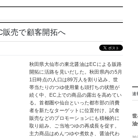
C販売で顧客開拓へ
秋田県大仙市の東北醤油はECによる販路
開拓に活路を見いだした。秋田県内の5月
1日時点の人口は89万人を割り込み、世
帯当たりのつゆ使用量も頭打ちの状態が
速
続く中、EC上での商品の露出を高めてい
る。首都圏や仙台といった都市部の消費
者を新たなターゲットに位置付け、試食
世
販売などのプロモーションにも積極的に
油
取り組み、ご当地つゆの再成長を促す。
主力商品はめんつゆや煮炊き、醤油代わ
20