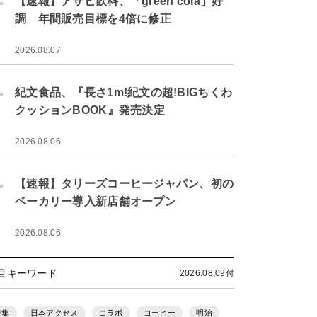
【速報】アサヒ飲料、「green cola」好
調 年間販売目標を4倍に修正
2026.08.07
.
紀文食品、『長さ1m!紀文の超!BIGちくわ
クッションBOOK』発売決定
2026.08.06
.
【速報】タリーズコーヒージャパン、初の
ベーカリー導入新店舗オープン
2026.08.06
目キーワード
2026.08.09付
特集
日本アクセス
コラボ
コーヒー
明治