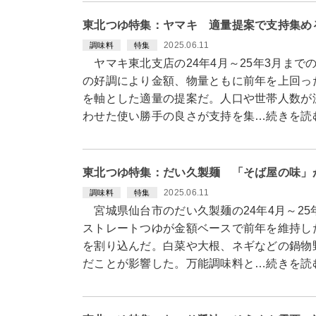
東北つゆ特集：ヤマキ 適量提案で支持集め
2025.06.11
調味料
特集
ヤマキ東北支店の24年4月～25年3月まで
の好調により金額、物量ともに前年を上回っ
を軸とした適量の提案だ。人口や世帯人数が
わせた使い勝手の良さが支持を集…続きを読
東北つゆ特集：だい久製麺 「そば屋の味」
2025.06.11
調味料
特集
宮城県仙台市のだい久製麺の24年4月～25
ストレートつゆが金額ベースで前年を維持し
を割り込んだ。白菜や大根、ネギなどの鍋物
だことが影響した。万能調味料と…続きを読