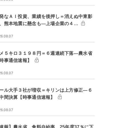
発なＡＩ投資、業績を後押し＝消えぬ中東影
、熊本地震に懸念も―上場企業の４…
26.08.07
メ５キロ３１９８円＝６週連続下落―農水省
時事通信速報】
26.08.07
ール大手３社が増収＝キリンは上方修正―６
中間決算【時事通信速報】
26.08.07
速報】農水省、食料自給率 25年度37％に下