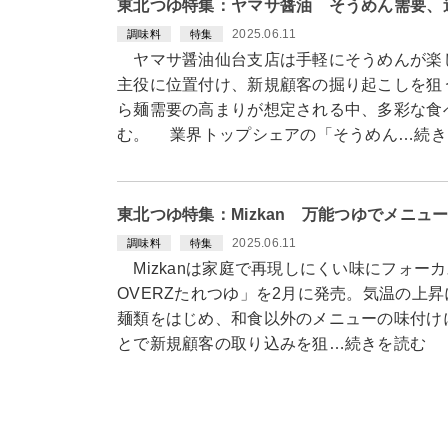
東北つゆ特集：ヤマサ醤油 そうめん需要、
2025.06.11
調味料
特集
ヤマサ醤油仙台支店は手軽にそうめんが楽
主役に位置付け、新規顧客の掘り起こしを狙
ら麺需要の高まりが想定される中、多彩な食
む。 業界トップシェアの「そうめん…続き
東北つゆ特集：Mizkan 万能つゆでメニュ
2025.06.11
調味料
特集
Mizkanは家庭で再現しにくい味にフォー
OVERZたれつゆ」を2月に発売。気温の上
麺類をはじめ、和食以外のメニューの味付け
とで新規顧客の取り込みを狙…続きを読む