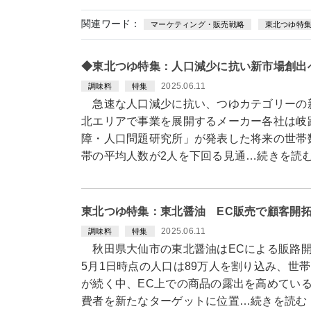
関連ワード：
マーケティング・販売戦略
東北つゆ特
◆東北つゆ特集：人口減少に抗い新市場創出
2025.06.11
調味料
特集
急速な人口減少に抗い、つゆカテゴリーの新
北エリアで事業を展開するメーカー各社は岐
障・人口問題研究所」が発表した将来の世帯数
帯の平均人数が2人を下回る見通…続きを読
東北つゆ特集：東北醤油 EC販売で顧客開
2025.06.11
調味料
特集
秋田県大仙市の東北醤油はECによる販路開
5月1日時点の人口は89万人を割り込み、世
が続く中、EC上での商品の露出を高めてい
費者を新たなターゲットに位置…続きを読む