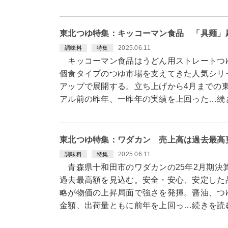
東北つゆ特集：キッコーマン食品 「具麺」
2025.06.11
調味料
特集
キッコーマン食品はうどん用ストレートつ
個食タイプのつゆ市場を支えてきた人気シリ
アップで展開する。立ち上げから4月までの
アル前の昨年、一昨年の実績を上回った…続
東北つゆ特集：ワダカン 売上高は過去最高
2025.06.11
調味料
特集
青森県十和田市のワダカンの25年2月期決算
過去最高額を見込む。安全・安心、安定した
略が物価の上昇局面で強さを発揮。醤油、つ
金額、出荷量ともに前年を上回っ…続きを読