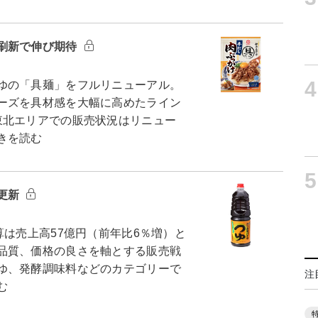
刷新で伸び期待
4
ゆの「具麺」をフルリニューアル。
ーズを具材感を大幅に高めたライン
東北エリアでの販売状況はリニュー
きを読む
5
更新
は売上高57億円（前年比6％増）と
品質、価格の良さを軸とする販売戦
ゆ、発酵調味料などのカテゴリーで
注
む