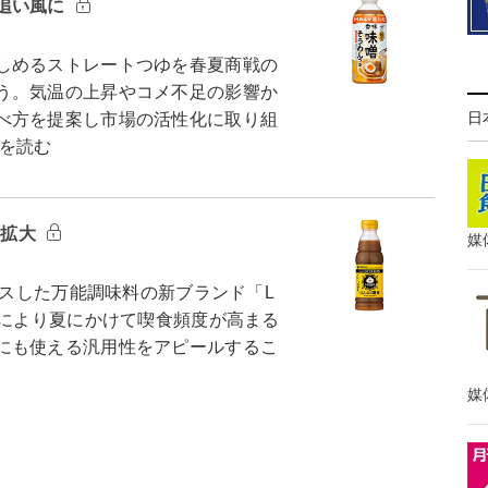
追い風に
しめるストレートつゆを春夏商戦の
う。気温の上昇やコメ不足の影響か
日
べ方を提案し市場の活性化に取り組
を読む
ー拡大
媒
カスした万能調味料の新ブランド「L
昇により夏にかけて喫食頻度が高まる
にも使える汎用性をアピールするこ
媒