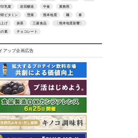
雪印乳業
岩田醸造
中食
業務用
理研ビタミン
惣菜
熊本地震
麺
春
値上げ
抹茶
三菱食品
〔熊本地震影響〕
味の素
チョコレート
イアップ企画広告