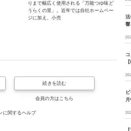
りまで幅広く使用される「万能つゆ味ど
うらくの里」。近年では自社ホームペー
活
ジに加え、小売
響
20
コ
【
20
続きを読む
ビ
会員の方はこちら
月
ンに関するヘルプ
20
【