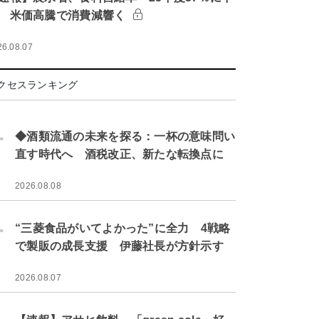
 米価高騰で消費減響く
26.08.07
クセスランキング
.
◆酒類流通の未来を探る：一杯の意味問い
直す時代へ 酒税改正、新たな転換点に
2026.08.08
.
“三菱食品がいてよかった”に全力 4戦略
で製販の成長支援 伊藤社長が方針示す
2026.08.07
.