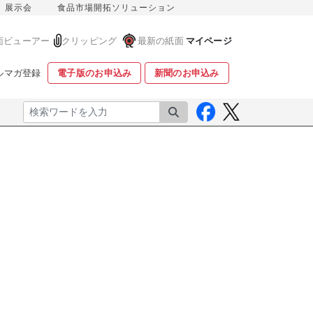
展示会
食品市場開拓ソリューション
面ビューアー
クリッピング
最新の紙面
マイページ
ルマガ登録
電子版のお申込み
新聞のお申込み
検索