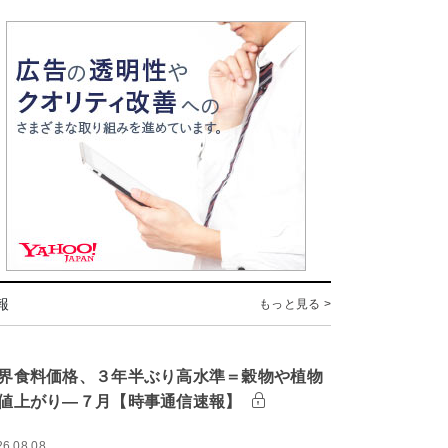
報
もっと見る >
界食料価格、３年半ぶり高水準＝穀物や植物
値上がり―７月【時事通信速報】
26.08.08