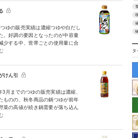
る
のつゆの販売実績は濃縮つゆや白だし
た。好調の要因となったのが中容量
減少する中、世帯ごとの使用量に合
タ
む
がけん引
年3月までのつゆの販売実績は濃縮、
たものの、秋冬商品の鍋つゆが前年
野菜の高値が続き鍋需要が落ち込ん
む