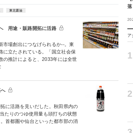
落
集
東北醤油
20
へ 用途・販路開拓に活路
ア
市場創出につなげられるか--。東
路に立たされている。「国立社会保
1
の推計によると、2033年には全世
む
拓へ
2
拓に活路を見いだした。秋田県内の
帯当たりのつゆ使用量も頭打ちの状態
る。首都圏や仙台といった都市部の消
3