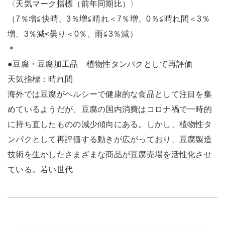
〈天気マーク指標（前年同期比）〉
（7％増≦快晴、3％増≦晴れ＜7％増、0％≦晴れ間＜3％
増、3％減<曇り＜0％、雨≦3％減）
＊
●豆腐・豆腐加工品 植物性タンパクとして再評価
天気指標：晴れ間
海外では豆腐がヘルシーで健康的な食品として注目を集
めているようだが、豆腐の国内消費はコロナ禍で一時的
に持ち直したものの減少傾向にある。しかし、植物性タ
ンパクとして再評価する動きが広がっており、豆腐製造
技術を生かしたさまざまな商品が豆腐売場を活性化させ
ている。若い世代