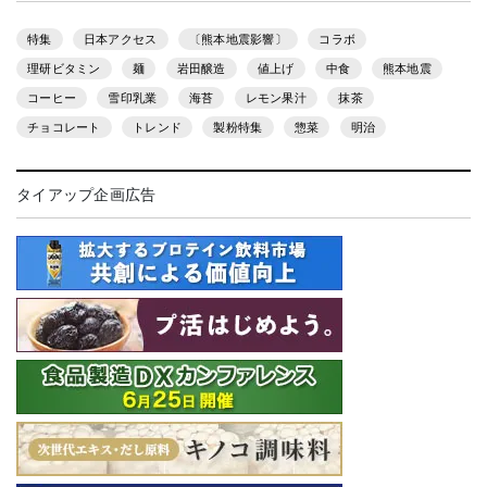
特集
日本アクセス
〔熊本地震影響〕
コラボ
理研ビタミン
麺
岩田醸造
値上げ
中食
熊本地震
コーヒー
雪印乳業
海苔
レモン果汁
抹茶
チョコレート
トレンド
製粉特集
惣菜
明治
タイアップ企画広告