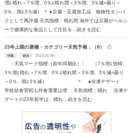
増≦晴れ＜7％増、0％≦晴れ間＜3％増、3％減<曇り＜
0％、雨≦3％減） ＊ ●豆腐・豆腐加工品 植物性タンパ
クとして再評価 天気指標：晴れ間 海外では豆腐がヘルシ
ーで健康的な食品として注目を…続きを読む
23年上期の業種・カテゴリー天気予報：（8）
2023.01.06
特集
総合
〈天気マーク指標（前年同期比）〉 （7％増≦快晴、
3％増≦晴れ＜7％増、0％≦晴れ間＜3％増、3％減<曇り
＜0％、雨≦3％減） ＊ ●冷凍デザート
学校給食苦戦も外食需要は増 天気指標：晴れ 冷凍デ
ザートの23年前半は、晴れ…続きを読む