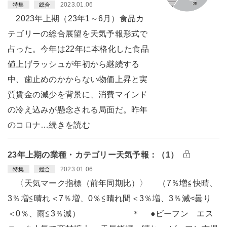
2023.01.06
特集
総合
2023年上期（23年1～6月）食品カ
テゴリーの総合展望を天気予報形式で
占った。今年は22年に本格化した食品
値上げラッシュが年初から継続する
中、歯止めのかからない物価上昇と実
質賃金の減少を背景に、消費マインド
の冷え込みが懸念される局面だ。昨年
のコロナ…続きを読む
23年上期の業種・カテゴリー天気予報：（1）
2023.01.06
特集
総合
〈天気マーク指標（前年同期比）〉 （7％増≦快晴、
3％増≦晴れ＜7％増、0％≦晴れ間＜3％増、3％減<曇り
＜0％、雨≦3％減） ＊ ●ビーフン エス