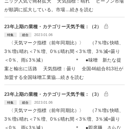
ニック人気で商材拡大 天気指標：晴れ ビーフン市場
が順調に拡大している。市場…続きを読む
23年上期の業種・カテゴリー天気予報：（2）
2023.01.06
特集
総合
〈天気マーク指標（前年同期比）〉 （7％増≦快晴、
3％増≦晴れ＜7％増、0％≦晴れ間＜3％増、3％減<曇り
＜0％、雨≦3％減） ＊ ●味噌 新たな提
案と輸出に活路 天気指標：曇り 全国46組合813社が
加盟する全国味噌工業協…続きを読む
23年上期の業種・カテゴリー天気予報：（3）
2023.01.06
特集
総合
〈天気マーク指標（前年同期比）〉 （7％増≦快晴、
3％増≦晴れ＜7％増、0％≦晴れ間＜3％増、3％減<曇り
＜0％、雨≦3％減） ＊ ●即席麺 さらな