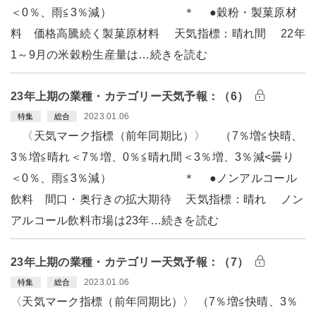
＜0％、雨≦3％減） ＊ ●穀粉・製菓原材
料 価格高騰続く製菓原材料 天気指標：晴れ間 22年
1～9月の米穀粉生産量は…続きを読む
23年上期の業種・カテゴリー天気予報：（6）
2023.01.06
特集
総合
〈天気マーク指標（前年同期比）〉 （7％増≦快晴、
3％増≦晴れ＜7％増、0％≦晴れ間＜3％増、3％減<曇り
＜0％、雨≦3％減） ＊ ●ノンアルコール
飲料 間口・奥行きの拡大期待 天気指標：晴れ ノン
アルコール飲料市場は23年…続きを読む
23年上期の業種・カテゴリー天気予報：（7）
2023.01.06
特集
総合
〈天気マーク指標（前年同期比）〉 （7％増≦快晴、3％