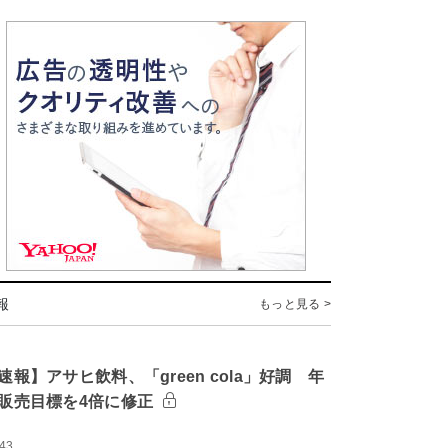
報
もっと見る >
速報】アサヒ飲料、「green cola」好調 年
販売目標を4倍に修正
:43