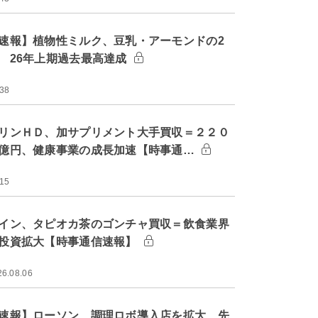
速報】植物性ミルク、豆乳・アーモンドの2
 26年上期過去最高達成
:38
リンＨＤ、加サプリメント大手買収＝２２０
億円、健康事業の成長加速【時事通…
:15
イン、タピオカ茶のゴンチャ買収＝飲食業界
投資拡大【時事通信速報】
26.08.06
速報】ローソン、調理ロボ導入店を拡大 先