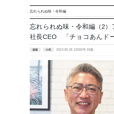
忘れられぬ味・令和編
忘れられぬ味・令和編（2）
社長CEO 「チョコあんド
2023.05.26 12583号 03面
連載
小売