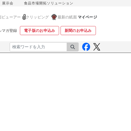
展示会
食品市場開拓ソリューション
面ビューアー
クリッピング
最新の紙面
マイページ
ルマガ登録
電子版のお申込み
新聞のお申込み
検索