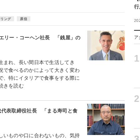
行
イリング
原信
20
ア
ィエリー・コーヘン社長 「銭屋」の
1
生まれ、長い間日本で生活してき
況で食べるのかによって大きく変わ
で、特にイタリアで食事をする際に
続きを読む
2
忠代表取締役社長 「まる寿司と食
しいものや口に合わないもの、気持
3