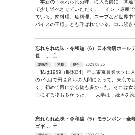
本題の「忘れられぬ味」に入る前に、関連
て少し述べさせていただく。 インド原産で
ている。肉料理、魚料理、スープなど世界中
パイスの王様」とも呼ばれている。コ…続き
忘れられぬ味・令和編（6）日本食研ホール
長 …
2023.08.25
調味料
連載
総合
私は1959（昭和34）年に東京農業大学に
の7代目で田舎育ちの人間にとって、東京で
く、初めて目にする物も多かった。それは食
口にする物も多かった。 大学は…続きを読
忘れられぬ味・令和編（5）モランボン・全
ゴギ…