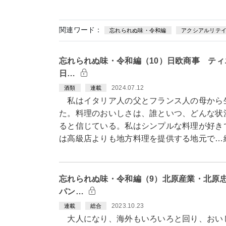
関連ワード：
忘れられぬ味・令和編
アクシアルリテ
忘れられぬ味・令和編（10）日欧商事 テ
日…
2024.07.12
酒類
連載
私はイタリア人の父とフランス人の母から
た。料理のおいしさは、誰といつ、どんな状
ると信じている。私はシンプルな料理が好き
は高級店よりも地方料理を提供する地元で…
忘れられぬ味・令和編（9）北原産業・北原
パン…
2023.10.23
連載
総合
大人になり、海外もいろいろと回り、おい