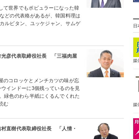
して世界でもポピュラーになった韓
などの代表格があるが、韓国料理は
カルビタン、ユッケジャン、サムゲ
日
竹光彦代表取締役社長 「三福肉屋
媒
屋のコロッケとメンチカツの味が忘
ーウインドーに3個残っているのを見
た。緑色のわら半紙にくるんでくれた
読む
媒
吉村直樹代表取締役社長 「人情・