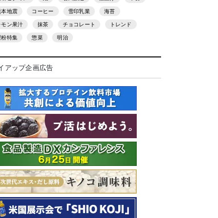
熊本地震
コーヒー
雪印乳業
海苔
レモン果汁
抹茶
チョコレート
トレンド
製粉特集
惣菜
明治
イアップ企画広告