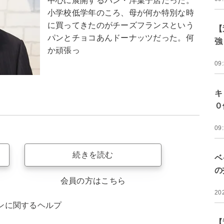
中心に展開するパン・洋菓子店だった。
小学校低学年のころ、母が何か特別な時
に買ってきたのがチーズフランスという
【
パンとチョコあんドーナッツだった。何
強
か頑張っ
09
キ
０
09
続きを読む
ベ
の
会員の方はこちら
20
ンに関するヘルプ
【