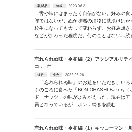
2023.06.21
乳製品
連載
舌や味にはまったく自信がない。好みの食
郎ではないが、ぬか味噌の漬物に茶漬けばか
校生になっても大して変わらず、お好み焼き
などが加わった程度だ。何のことはない…続
忘れられぬ味・令和編（2）アクシアルリテイ
コ…
2023.05.26
連載
小売
「忘れられぬ味」のお題をいただき、いろ
ものころに食べた「BON OHASHI Bake
ドーナッツ」の味がよみがえった。現在はア
員となっているが、ボン…続きを読む
忘れられぬ味・令和編（1）キッコーマン・堀