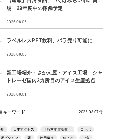
【速報】日清食品、つくばみらい市に新工
場 29年度中の稼働予定
2026.08.05
.
ラベルレスPET飲料、バラ売り可能に
2026.08.05
.
新工場紹介：さかえ屋・アイス工場 シャ
トレーゼ国内3カ所目のアイス生産拠点
2026.08.01
目キーワード
2026.08.07付
特集
日本アクセス
〔熊本地震影響〕
コラボ
理研ビタミン
麺
岩田醸造
値上げ
中食