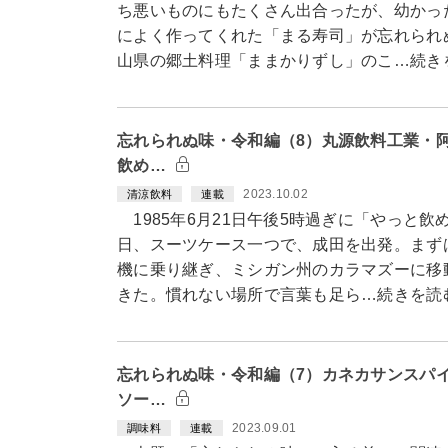
ち悪いものにもたくさん出合ったが、幼かっ
によく作ってくれた「まる寿司」が忘れられ
山県の郷土料理「ままかりずし」のこ…続き
忘れられぬ味・令和編（8）丸源飲料工業・
飲め…
2023.10.02
清涼飲料
連載
1985年6月21日午後5時過ぎに「やっと
日、スーツケース一つで、成田を出発。まず
機に乗り継ぎ、ミシガン州のカラマズーに移
きた。慣れない場所で言葉も足ら…続きを読
忘れられぬ味・令和編（7）カネカサンスパ
ソー…
2023.09.01
調味料
連載