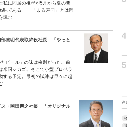
た私に同居の祖母が5月から夏の間
ぬ味である。 「まる寿司」とは岡
を読む
4
阿部貴明代表取締役社長 「やっと
飲めたビール」の味は格別だった。前
5
は米国シカゴ。そこで小型プロペラ
動する予定。最初の試練は早々に起
む
注
イス・岡田博之社長 「オリジナル