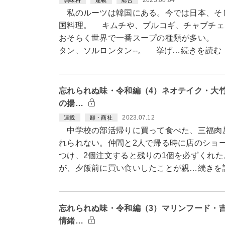
2023.08.04
調味料
連載
総合
私のルーツは韓国にある。今では日本、そ
国料理。 キムチや、プルコギ、チャプチェ
おそらく世界で一番スープの種類が多い。 
タン、ソルロンタン--。 挙げ…続きを読む
忘れられぬ味・令和編（4）ネオテイク・大
の揚…
2023.07.12
連載
卸・商社
中学校の部活帰りに買って食べた、三福肉
れられない。仲間と2人で帰る時に店のショ
つけ、2個注文すると残りの1個を必ずくれ
が、夕飯前に買い食いしたことが親…続きを
忘れられぬ味・令和編（3）マリンフード・
情緒…