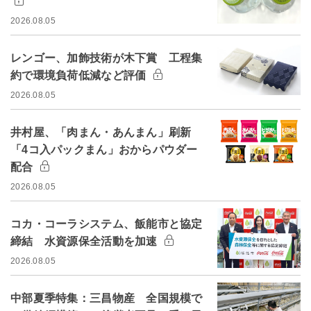
2026.08.05
レンゴー、加飾技術が木下賞 工程集
約で環境負荷低減など評価
2026.08.05
井村屋、「肉まん・あんまん」刷新
「4コ入パックまん」おからパウダー
配合
2026.08.05
コカ・コーラシステム、飯能市と協定
締結 水資源保全活動を加速
2026.08.05
中部夏季特集：三昌物産 全国規模で