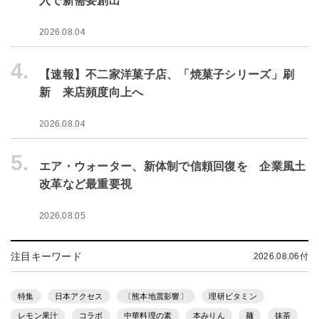
入で新需要創出
2026.08.04
4.
【速報】不二家洋菓子店、「焼菓子シリーズ」刷
新 来店頻度向上へ
2026.08.04
5.
エア・ウォーター、新体制で信頼回復を 企業風土
改革など最重要視
2026.08.05
注目キーワード
2026.08.06付
特集
日本アクセス
〔熊本地震影響〕
理研ビタミン
レモン果汁
コラボ
中華料理の素
本みりん
麺
抹茶