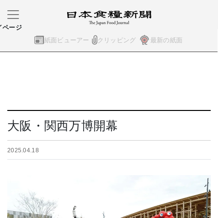
イページ
紙面ビューアー
クリッピング
最新の紙面
大阪・関西万博開幕
2025.04.18