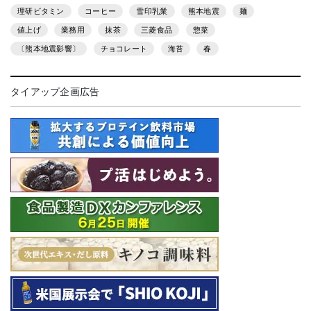
理研ビタミン
コーヒー
雪印乳業
熊本地震
麺
値上げ
業務用
抹茶
三菱食品
惣菜
〔熊本地震影響〕
チョコレート
海苔
春
タイアップ企画広告