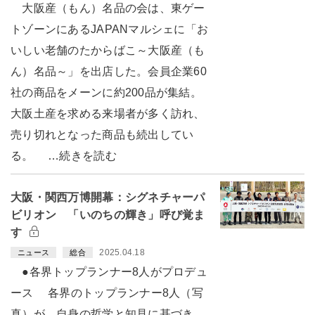
大阪産（もん）名品の会は、東ゲー
トゾーンにあるJAPANマルシェに「お
いしい老舗のたからばこ～大阪産（も
ん）名品～」を出店した。会員企業60
社の商品をメーンに約200品が集結。
大阪土産を求める来場者が多く訪れ、
売り切れとなった商品も続出してい
る。 …続きを読む
大阪・関西万博開幕：シグネチャーパ
ビリオン 「いのちの輝き」呼び覚ま
す
2025.04.18
ニュース
総合
●各界トップランナー8人がプロデュ
ース 各界のトップランナー8人（写
真）が、自身の哲学と知見に基づき