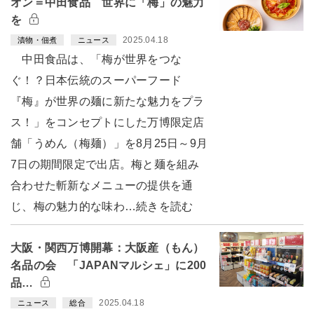
オン＝中田食品 世界に「梅」の魅力
を
2025.04.18
漬物・佃煮
ニュース
中田食品は、「梅が世界をつな
ぐ！？日本伝統のスーパーフード
『梅』が世界の麺に新たな魅力をプラ
ス！」をコンセプトにした万博限定店
舗「うめん（梅麺）」を8月25日～9月
7日の期間限定で出店。梅と麺を組み
合わせた斬新なメニューの提供を通
じ、梅の魅力的な味わ…続きを読む
大阪・関西万博開幕：大阪産（もん）
名品の会 「JAPANマルシェ」に200
品…
2025.04.18
ニュース
総合