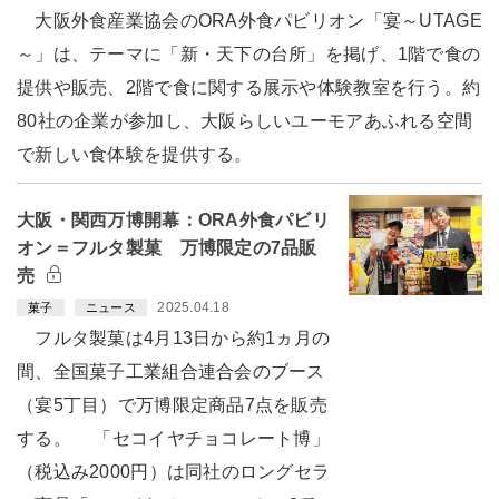
大阪外食産業協会のORA外食パビリオン「宴～UTAGE
～」は、テーマに「新・天下の台所」を掲げ、1階で食の
提供や販売、2階で食に関する展示や体験教室を行う。約
80社の企業が参加し、大阪らしいユーモアあふれる空間
で新しい食体験を提供する。
大阪・関西万博開幕：ORA外食パビリ
オン＝フルタ製菓 万博限定の7品販
売
2025.04.18
菓子
ニュース
フルタ製菓は4月13日から約1ヵ月の
間、全国菓子工業組合連合会のブース
（宴5丁目）で万博限定商品7点を販売
する。 「セコイヤチョコレート博」
（税込み2000円）は同社のロングセラ