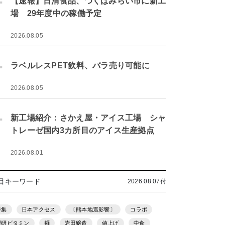
【速報】日清食品、つくばみらい市に新工
場 29年度中の稼働予定
2026.08.05
.
ラベルレスPET飲料、バラ売り可能に
2026.08.05
.
新工場紹介：さかえ屋・アイス工場 シャ
トレーゼ国内3カ所目のアイス生産拠点
2026.08.01
目キーワード
2026.08.07付
特集
日本アクセス
〔熊本地震影響〕
コラボ
理研ビタミン
麺
岩田醸造
値上げ
中食