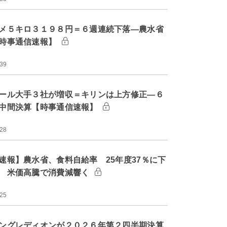
メ５キロ３１９８円＝６週連続下落―農水省
時事通信速報】
:39
ール大手３社が増収＝キリンは上方修正―６
中間決算【時事通信速報】
:28
速報】農水省、食料自給率 25年度37％に下
 米価高騰で消費減響く
:25
ングレディオンが２０２６年第２四半期決算