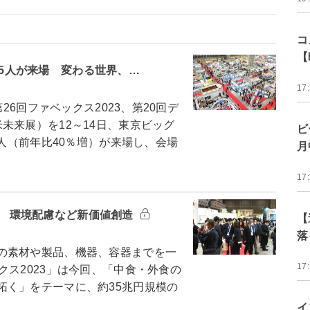
コ
【
015人が来場 変わる世界、…
17
26回ファベックス2023、第20回デ
未来展）を12～14日、東京ビッグ
ビ
5人（前年比40％増）が来場し、会場
月
17
023 環境配慮など新価値創造
【
落
の素材や製品、機器、容器までを一
17
クス2023」は今回、「中食・外食の
拓く」をテーマに、約35兆円規模の
イ