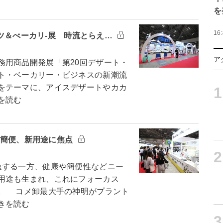
を
16
ーツ＆べーカリ-展 時流とらえ…
ア
用商品開発展「第20回デザート・
ト・ベーカリー・ビジネスの新潮流
をテーマに、アイスデザートやカカ
1
を読む
康・簡便、新用途に焦点
2
する一方、健康や簡便性などニー
用途も生まれ、これにフォーカス
。 コメ卸最大手の神明がプラント
きを読む
3