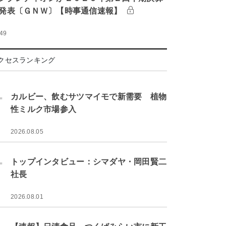
発表〔ＧＮＷ〕【時事通信速報】
:49
クセスランキング
.
カルビー、飲むサツマイモで新需要 植物
性ミルク市場参入
2026.08.05
.
トップインタビュー：シマダヤ・岡田賢二
社長
2026.08.01
.