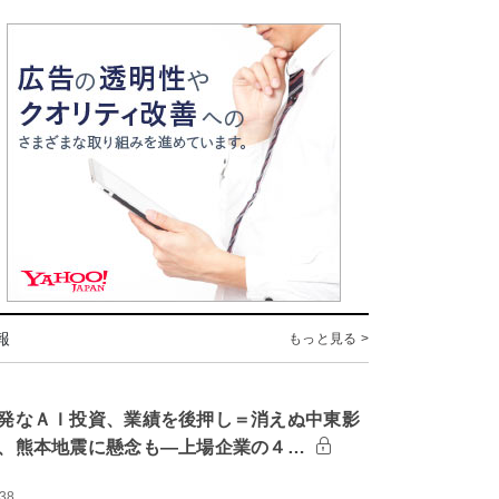
報
もっと見る >
発なＡＩ投資、業績を後押し＝消えぬ中東影
、熊本地震に懸念も―上場企業の４…
:38