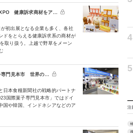
 EXPO 健康訴求商材をア…
今回が初出展となる企業も多く、各社
4
ンドをとらえる健康訴求系の商材が
を取り扱う。上越で野草をメーン
む
5
国際菓子専門見本市 世界の…
と日本食糧新聞社の戦略的パートナ
2023国際菓子専門見本市」ではドイ
中国や韓国、インドネシアなどのア
注