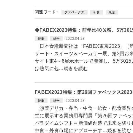
関連ワード：
ファベックス
和食
東京
◆FABEX2023特集：前年比40％増、5万3
2023.04.28
特集
総合
日本食糧新聞社は「FABEX東京2023」（第
ザート・スイーツ＆ベーカリー展、第2回お米
サイト東4～6展示ホールで開催し、5万301
は熱気に包…続きを読む
FABEX2023特集：第26回ファベックス2
2023.04.28
特集
総合
惣菜デリカ・弁当・中食・給食・配食業界
堂に展示する業務用専門展「第26回ファベッ
パラダイムシフト～新価値創造で未来を切り
中食・外食市場にアプローチす…続きを読む