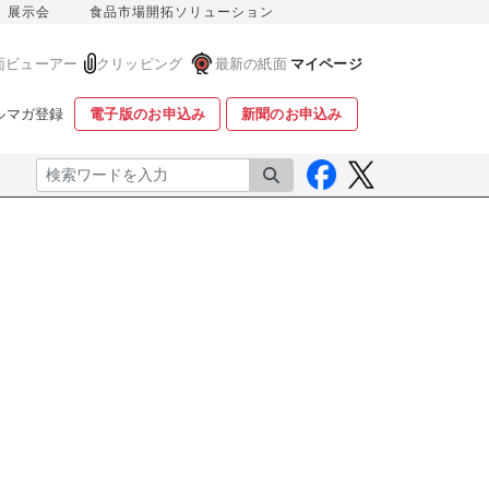
展示会
食品市場開拓ソリューション
面ビューアー
クリッピング
最新の紙面
マイページ
ルマガ登録
電子版のお申込み
新聞のお申込み
検索