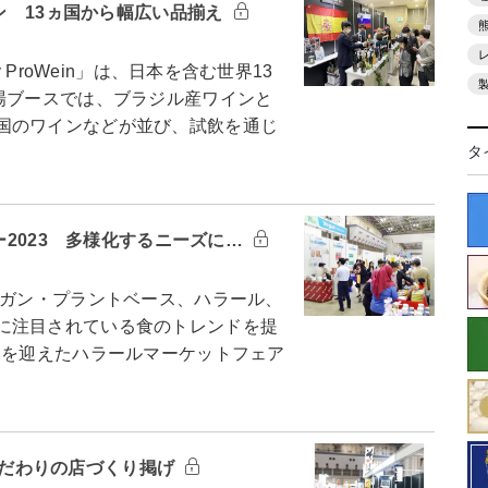
パン 13ヵ国から幅広い品揃え
ProWein」は、日本を含む世界13
場ブースでは、ブラジル産ワインと
国のワインなどが並び、試飲を通じ
タ
ー2023 多様化するニーズに…
ーガン・プラントベース、ハラール、
に注目されている食のトレンドを提
回を迎えたハラールマーケットフェア
 こだわりの店づくり掲げ