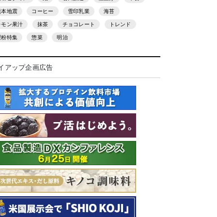
熊本地震
コーヒー
雪印乳業
海苔
レモン果汁
抹茶
チョコレート
トレンド
製粉特集
惣菜
明治
イアップ企画広告