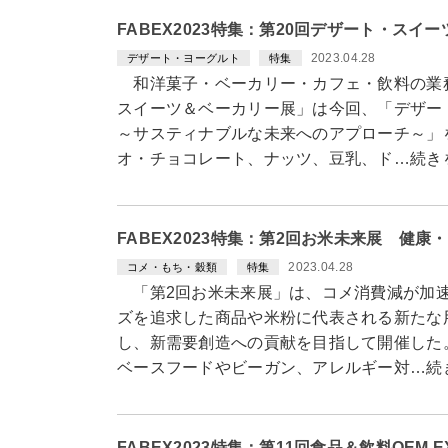
FABEX2023特集：第20回デザート・スイ
2023.04.28
デザート・ヨーグルト
特集
和洋菓子・ベーカリー・カフェ・飲料の業務
スイーツ＆ベーカリー展」は今回、「デザー
～サスティナブルな未来へのアプローチ～」
オ・チョコレート、ナッツ、豆乳、ド…続き
FABEX2023特集：第2回お米未来展 健
2023.04.28
コメ・もち・穀類
特集
「第2回お米未来展」は、コメ消費減が加速
ズを追求した商品や米粉に代表される新たな
し、新需要創造への貢献を目指して開催した
ベースフードやビーガン、アレルギー対…続
FABEX2023特集：第11回食品＆飲料OEM