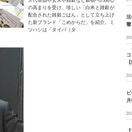
ズ代替品や玄米や雑穀など穀物への関心
の高まりを受け、珍しい「白米と雑穀が
配合された雑穀ごはん」として立ち上げ
活
た新ブランド「こめからだ」を紹介。ミ
響
ツハシは「タイパ（タ
20
コ
【
20
ビ
月
20
【