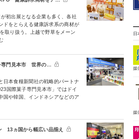
今回が初出展となる企業も多く、各社
ンドをとらえる健康訴求系の商材が
を取り扱う。上越で野草をメーン
日
む
国際菓子専門見本市 世界の…
媒
と日本食糧新聞社の戦略的パートナ
2023国際菓子専門見本市」ではドイ
中国や韓国、インドネシアなどのア
媒
パン 13ヵ国から幅広い品揃え