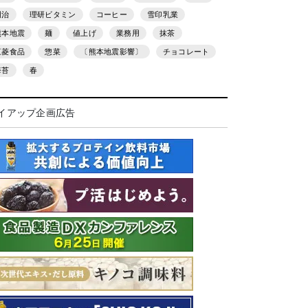
明治
理研ビタミン
コーヒー
雪印乳業
熊本地震
麺
値上げ
業務用
抹茶
三菱食品
惣菜
〔熊本地震影響〕
チョコレート
海苔
春
イアップ企画広告