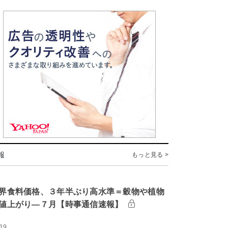
報
もっと見る >
界食料価格、３年半ぶり高水準＝穀物や植物
値上がり―７月【時事通信速報】
:19