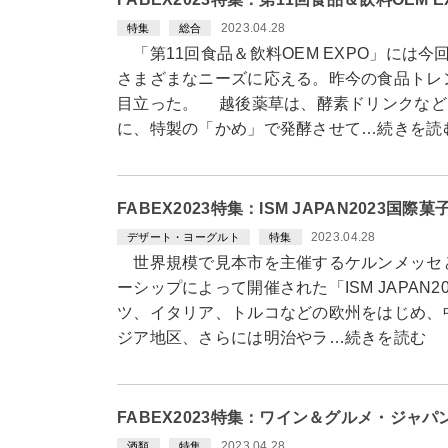
2023.04.28
特集
総合
「第11回食品＆飲料OEM EXPO」には
さまざまなニーズに応える。昨今の食品トレ
目立った。 越後薬草は、酵素ドリンクなど
に、特製の「かめ」で発酵させて…続きを読
FABEX2023特集：ISM JAPAN2023
2023.04.28
デザート・ヨーグルト
特集
世界規模で見本市を主催するケルンメッセ
ーシップによって開催された「ISM JAPAN
ツ、イタリア、トルコなどの欧州をはじめ、
ジア地区、さらには明治やラ…続きを読む
FABEX2023特集：ワイン＆グルメ・ジャ
2023.04.28
酒類
特集