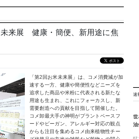
回お米未来展 健康・簡便、新用途に焦
「第2回お米未来展」は、コメ消費減が加
速する一方、健康や簡便性などニーズを
追求した商品や米粉に代表される新たな
速
用途も生まれ、これにフォーカスし、新
需要創造への貢献を目指して開催した。
コメ卸最大手の神明がプラントベースフ
世
ードやビーガン、アレルギー対応の観点
油
からも注目を集めるコメ由来植物性チー
07