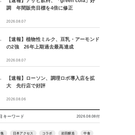
【速報】アサヒ飲料、「green cola」好
調 年間販売目標を4倍に修正
2026.08.07
.
【速報】植物性ミルク、豆乳・アーモンド
の2強 26年上期過去最高達成
2026.08.07
.
【速報】ローソン、調理ロボ導入店を拡
大 先行店で好評
2026.08.06
目キーワード
2026.08.08付
特集
日本アクセス
コラボ
岩田醸造
中食