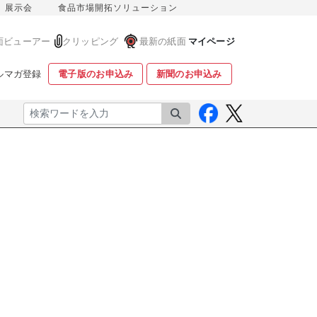
展示会
食品市場開拓ソリューション
面ビューアー
クリッピング
最新の紙面
マイページ
ルマガ登録
電子版のお申込み
新聞のお申込み
検索