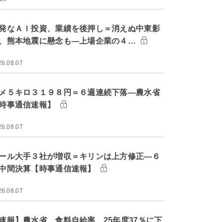
発なＡＩ投資、業績を後押し＝消えぬ中東影
、熊本地震に懸念も―上場企業の４…
26.08.07
メ５キロ３１９８円＝６週連続下落―農水省
時事通信速報】
26.08.07
ール大手３社が増収＝キリンは上方修正―６
中間決算【時事通信速報】
26.08.07
速報】農水省、食料自給率 25年度37％に下