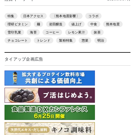
特集
日本アクセス
〔熊本地震影響〕
コラボ
理研ビタミン
麺
岩田醸造
値上げ
中食
熊本地震
雪印乳業
海苔
コーヒー
レモン果汁
抹茶
チョコレート
トレンド
製粉特集
惣菜
明治
タイアップ企画広告