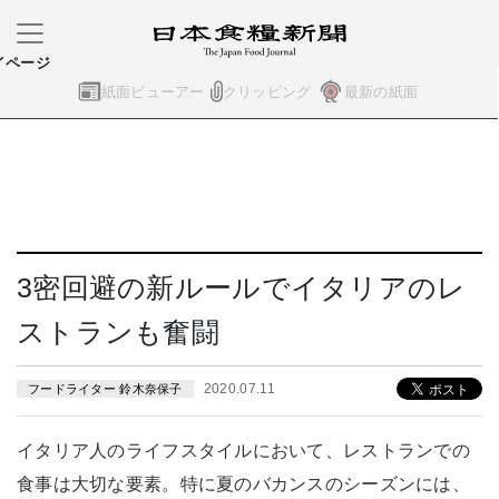
イページ
紙面ビューアー
クリッピング
最新の紙面
3密回避の新ルールでイタリアのレ
ストランも奮闘
2020.07.11
フードライター 鈴木奈保子
イタリア人のライフスタイルにおいて、レストランでの
食事は大切な要素。特に夏のバカンスのシーズンには、