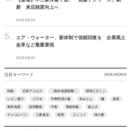
新 来店頻度向上へ
2026.08.04
5.
エア・ウォーター、新体制で信頼回復を 企業風土
改革など最重要視
2026.08.05
注目キーワード
2026.08.06付
特集
日本アクセス
〔熊本地震影響〕
理研ビタミン
レモン果汁
コラボ
中華料理の素
本みりん
麺
抹茶
熊本地震
岩田醸造
中食
製粉特集
値上げ
チョコレート
三菱食品
海苔
コンソメ
味の素