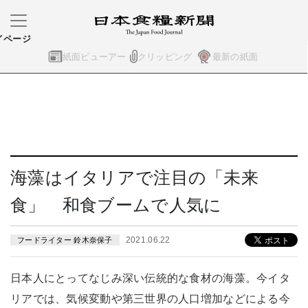
イページ
紙面ビューアー
クリッピング
最新の紙面
海藻はイタリアで注目の「未来
食」 和食ブームで人気に
2021.06.22
フードライター 鈴木奈保子
日本人にとってなじみ深い伝統的な食材の海藻。今イタ
リアでは、気候変動や第三世界の人口増加などによる今