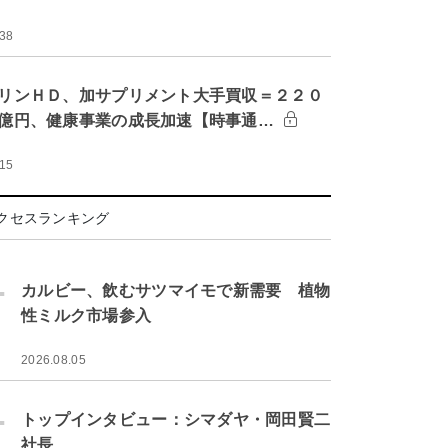
:38
リンＨＤ、加サプリメント大手買収＝２２０
億円、健康事業の成長加速【時事通…
:15
クセスランキング
.
カルビー、飲むサツマイモで新需要 植物
性ミルク市場参入
2026.08.05
.
トップインタビュー：シマダヤ・岡田賢二
社長