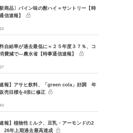
新商品〕パイン味の酎ハイ＝サントリー【時
通信速報】
:10
料自給率が過去最低に＝２５年度３７％、コ
消費減で―農水省【時事通信速報】
:27
速報】アサヒ飲料、「green cola」好調 年
販売目標を4倍に修正
:43
速報】植物性ミルク、豆乳・アーモンドの2
 26年上期過去最高達成