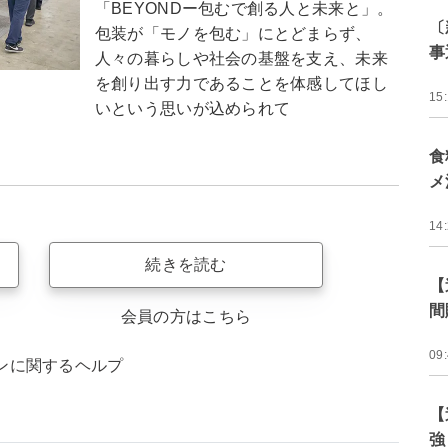
「BEYONDー包むで創る人と未来と」。
〔
包装が「モノを包む」にとどまらず、
事
人々の暮らしや社会の基盤を支え、未来
を創り出す力であることを体感してほし
15
いという思いが込められて
食
メ
14
続きを読む
【
間
会員の方はこちら
09
ンに関するヘルプ
【
強