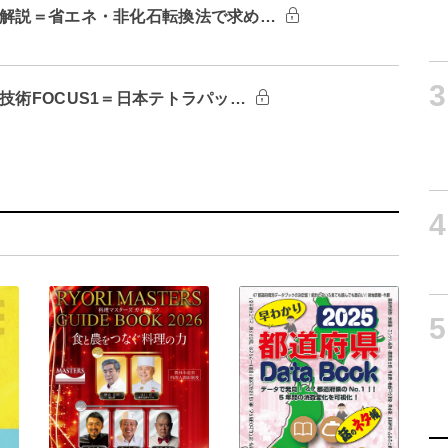
：解説＝省エネ・非化石転換法で求め…
3
技術FOCUS1＝日本テトラパッ…
4
5