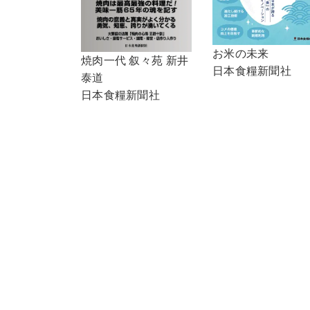
お米の未来
焼肉一代 叙々苑 新井
日本食糧新聞社
泰道
日本食糧新聞社