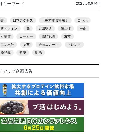
目キーワード
2026.08.07付
特集
日本アクセス
〔熊本地震影響〕
コラボ
理研ビタミン
麺
岩田醸造
値上げ
中食
熊本地震
コーヒー
雪印乳業
海苔
レモン果汁
抹茶
チョコレート
トレンド
製粉特集
惣菜
明治
イアップ企画広告