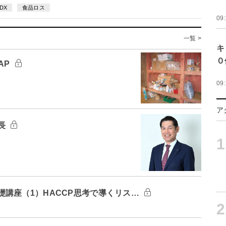
DX
食品ロス
09
一覧 >
キ
０
AP
09
ア
長
1
講座（1）HACCP思考で導くリス…
2