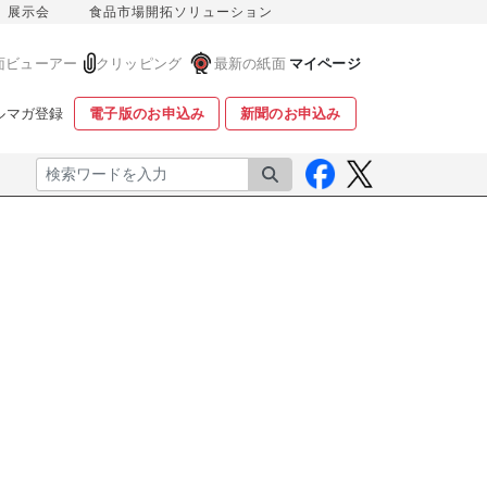
展示会
食品市場開拓ソリューション
面ビューアー
クリッピング
最新の紙面
マイページ
ルマガ登録
電子版のお申込み
新聞のお申込み
検索