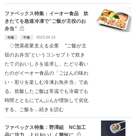
ファベックス特集：イーオー食品 炊
きたてを急速冷凍で“ご飯が主役のお
弁当”
2025.04.15
特集
中食
◇惣菜産業支える企業 “ご飯が主
役のお弁当”というコンセプトで炊き
たてのおいしさを追求し、たどり着い
たのがイーオー食品の「ごはんの味わ
い・彩りを楽しむ冷凍お魚弁当」であ
る。炊飯したご飯は常温でも冷蔵でも
時間とともにでんぷんが増加して劣化
する。ご飯を…続きを読む
ファベックス特集：野澤組 NC加工
品に注力 よりおいしく簡短に