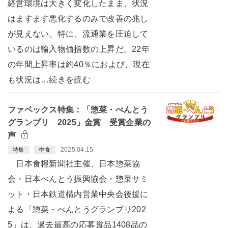
経営環境は大きく変化したまま、状況
はますます悪化するのみで改善の兆し
が見えない。特に、流通業を圧迫して
いるのは輸入物価指数の上昇だ。22年
の年間上昇率は約40％におよび、現在
も状況は…続きを読む
ファベックス特集：「惣菜・べんとう
グランプリ 2025」金賞 受賞企業の
声
2025.04.15
特集
中食
日本食糧新聞社主催、日本惣菜協
会・日本べんとう振興協会・惣菜サミ
ット・日本鉄道構内営業中央会後援に
よる「惣菜・べんとうグランプリ202
5」は、過去最高の応募賞品1408品の