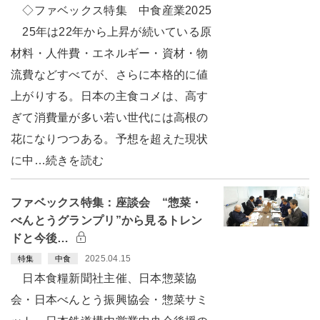
◇ファベックス特集 中食産業2025
25年は22年から上昇が続いている原
材料・人件費・エネルギー・資材・物
流費などすべてが、さらに本格的に値
上がりする。日本の主食コメは、高す
ぎて消費量が多い若い世代には高根の
花になりつつある。予想を超えた現状
に中…続きを読む
ファベックス特集：座談会 “惣菜・
べんとうグランプリ”から見るトレン
ドと今後…
2025.04.15
特集
中食
日本食糧新聞社主催、日本惣菜協
会・日本べんとう振興協会・惣菜サミ