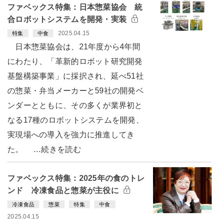
ファベックス特集：日本惣菜協会 統
合ロボットシステムを開発・実装
2025.04.15
特集
中食
日本惣菜協会は、21年度から4年間
にわたり、「革新的ロボット研究開発
基盤構築事業」に採択され、延べ51社
の惣菜・弁当メーカーと59社の開発ベ
ンダーとともに、その多くが業界初と
なる17種のロボットシステムを開発、
実現場への導入を強力に推進してき
た。 …続きを読む
ファベックス特集：2025年の食のトレ
ンド 冷凍食品と惣菜が主役に
冷凍食品
惣菜
特集
中食
2025.04.15