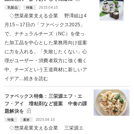
2025.04.15
乳製品
特集
◇惣菜産業支える企業 野澤組は4
月15～17日の「ファベックス2025」
で、ナチュラルチーズ（NC）を使っ
た加工品を中心とした業務用向け提案
に力を入れる。「失敗したくない」心
理がユーザー・消費者双方に強く働く
中、チーズという王道商材に新しいア
イデア…続きを読む
ファベックス特集：三栄源エフ・エ
フ・アイ 増粘剤など提案 中食の課
題解決を
2025.04.15
特集
素材
◇惣菜産業支える企業 三栄源エ