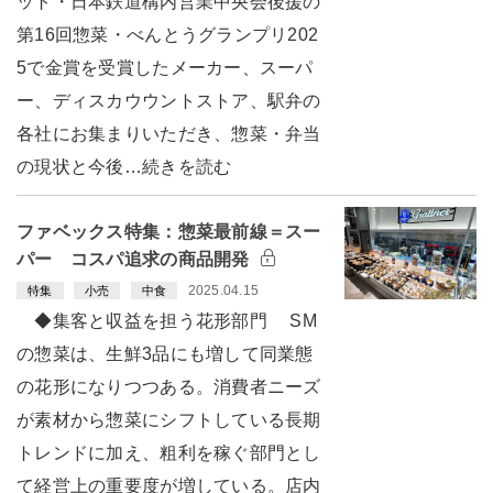
ット・日本鉄道構内営業中央会後援の
第16回惣菜・べんとうグランプリ202
5で金賞を受賞したメーカー、スーパ
ー、ディスカウウントストア、駅弁の
各社にお集まりいただき、惣菜・弁当
の現状と今後…続きを読む
ファベックス特集：惣菜最前線＝スー
パー コスパ追求の商品開発
2025.04.15
特集
小売
中食
◆集客と収益を担う花形部門 SM
の惣菜は、生鮮3品にも増して同業態
の花形になりつつある。消費者ニーズ
が素材から惣菜にシフトしている長期
トレンドに加え、粗利を稼ぐ部門とし
て経営上の重要度が増している。店内