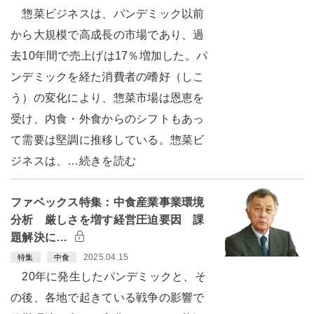
惣菜ビジネスは、パンデミック以前
から大規模で高成長の市場であり、過
去10年間で売上げは17％増加した。パ
ンデミックを経た消費者の嗜好（しこ
う）の変化により、惣菜市場は恩恵を
受け、内食・外食からのシフトもあっ
て需要は堅調に推移している。惣菜ビ
ジネスは、…続きを読む
ファベックス特集：中食産業事業環境
分析 厳しさを増す経営圧迫要因 課
題解決に…
2025.04.15
特集
中食
20年に発生したパンデミックと、そ
の後、各地で起きている戦争の影響で