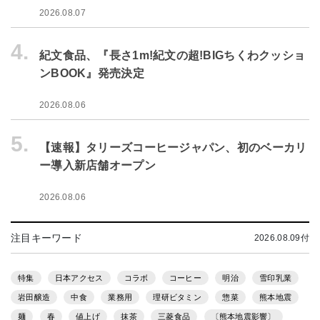
2026.08.07
4.
紀文食品、『長さ1m!紀文の超!BIGちくわクッショ
ンBOOK』発売決定
2026.08.06
5.
【速報】タリーズコーヒージャパン、初のベーカリ
ー導入新店舗オープン
2026.08.06
注目キーワード
2026.08.09付
特集
日本アクセス
コラボ
コーヒー
明治
雪印乳業
岩田醸造
中食
業務用
理研ビタミン
惣菜
熊本地震
麺
春
値上げ
抹茶
三菱食品
〔熊本地震影響〕