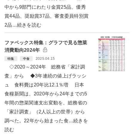
中から9部門にわたり金賞25品、優秀
賞44品、奨励賞37品、審査委員特別賞
2品…続きを読む
ファベックス特集：グラフで見る惣菜
消費動向2024年
2025.04.15
特集
中食
◇2020～2024年 総務省「家計調
査」から ◆3年連続の値上げラッシ
ュ 食料費は20年比12.1％増 日本
食糧新聞は、2020年から24年までの5
年間の惣菜関連支出変動を、総務省の
「家計調査」（2人以上の世帯）から
調べた。22年から始まった食…続きを
読む