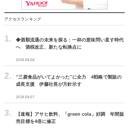
アクセスランキング
1.
◆酒類流通の未来を探る：一杯の意味問い直す時代
へ 酒税改正、新たな転換点に
2026.08.08
2.
“三菱食品がいてよかった”に全力 4戦略で製販の
成長支援 伊藤社長が方針示す
2026.08.07
3.
【速報】アサヒ飲料、「green cola」好調 年間販
売目標を4倍に修正