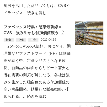
厨房を活用した商品づくりは、CVSや
ドラッグス…続きを読む
ファベックス特集：惣菜最前線＝
CVS 強み生かし付加価値競う
2025.04.15
特集
小売
中食
25年のCVSの米飯類、おにぎり、調
理麺などファストフード（FF）は物価
高が続く中、定番商品のさらなる改
良、新商品の両面からリピート需要と
潜在需要の開拓が鍵になる。各社は強
みを生かした独自色のある付加価値の
高い商品開発、効果的な販売戦略が求
められる。…続きを読む