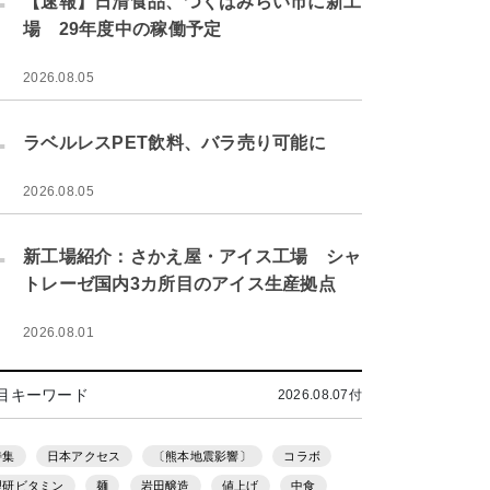
【速報】日清食品、つくばみらい市に新工
場 29年度中の稼働予定
2026.08.05
.
ラベルレスPET飲料、バラ売り可能に
2026.08.05
.
新工場紹介：さかえ屋・アイス工場 シャ
トレーゼ国内3カ所目のアイス生産拠点
2026.08.01
目キーワード
2026.08.07付
特集
日本アクセス
〔熊本地震影響〕
コラボ
理研ビタミン
麺
岩田醸造
値上げ
中食