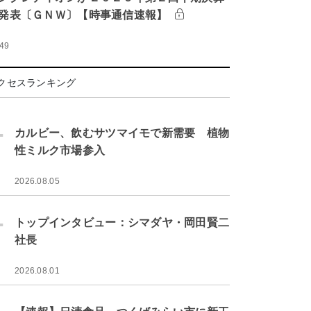
発表〔ＧＮＷ〕【時事通信速報】
:49
クセスランキング
.
カルビー、飲むサツマイモで新需要 植物
性ミルク市場参入
2026.08.05
.
トップインタビュー：シマダヤ・岡田賢二
社長
2026.08.01
.