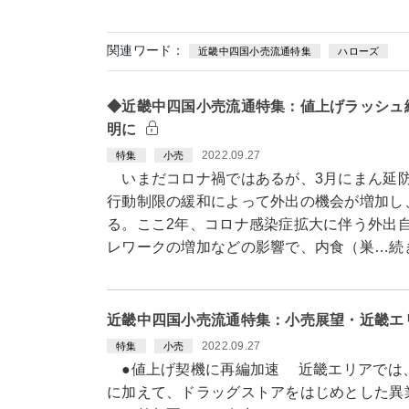
関連ワード：
近畿中四国小売流通特集
ハローズ
◆近畿中四国小売流通特集：値上げラッシュ
明に
2022.09.27
特集
小売
いまだコロナ禍ではあるが、3月にまん延防
行動制限の緩和によって外出の機会が増加し
る。ここ2年、コロナ感染症拡大に伴う外出
レワークの増加などの影響で、内食（巣…続
近畿中四国小売流通特集：小売展望・近畿エ
2022.09.27
特集
小売
●値上げ契機に再編加速 近畿エリアでは
に加えて、ドラッグストアをはじめとした異