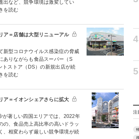
進出など、競争環境は激変してい
きを読む
リア＝店舗は大型リニューアル
4
て新型コロナウイルス感染症の脅威
にありながらも食品スーパー（S
ントストア（DS）の新規出店が続
5
きを読む
リア＝イオンシェアさらに拡大
注
が著しい四国エリアでは、2022年
のの、食品売上高比率の高いドラッ
く、相変わらず厳しい競争環境が続