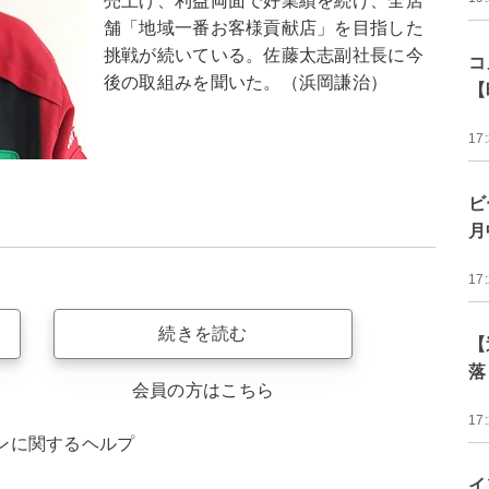
売上げ、利益両面で好業績を続け、全店
舗「地域一番お客様貢献店」を目指した
挑戦が続いている。佐藤太志副社長に今
コ
後の取組みを聞いた。（浜岡謙治）
【
17
ビ
月
17
続きを読む
【
落
会員の方はこちら
17
ンに関するヘルプ
イ