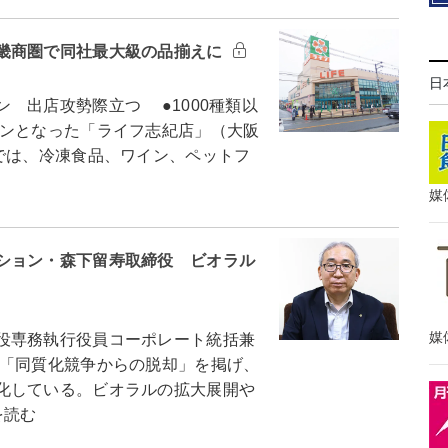
畿商圏で同社最大級の品揃えに
日
 出店攻勢際立つ ●1000種類以
ンとなった「ライフ志紀店」（大阪
では、冷凍食品、ワイン、ペットフ
媒
ション・森下留寿取締役 ビオラル
媒
役専務執行役員コーポレート統括兼
「同質化競争からの脱却」を掲げ、
化している。ビオラルの拡大展開や
を読む