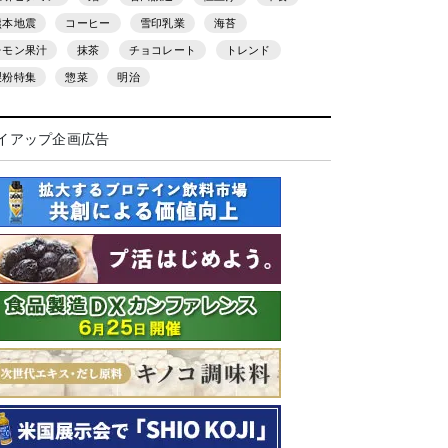
熊本地震
コーヒー
雪印乳業
海苔
レモン果汁
抹茶
チョコレート
トレンド
製粉特集
惣菜
明治
イアップ企画広告