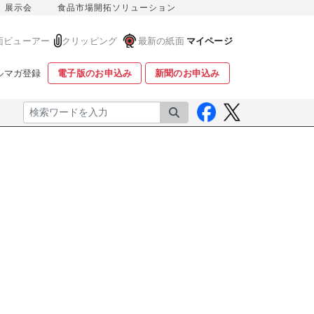
展示会
食品市場開拓ソリューション
面ビューアー
クリッピング
最新の紙面
マイページ
ルマガ登録
電子版のお申込み
新聞のお申込み
検索