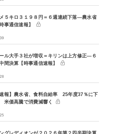
メ５キロ３１９８円＝６週連続下落―農水省
時事通信速報】
:39
ール大手３社が増収＝キリンは上方修正―６
中間決算【時事通信速報】
:28
速報】農水省、食料自給率 25年度37％に下
 米価高騰で消費減響く
:25
ングレディオンが２０２６年第２四半期決算