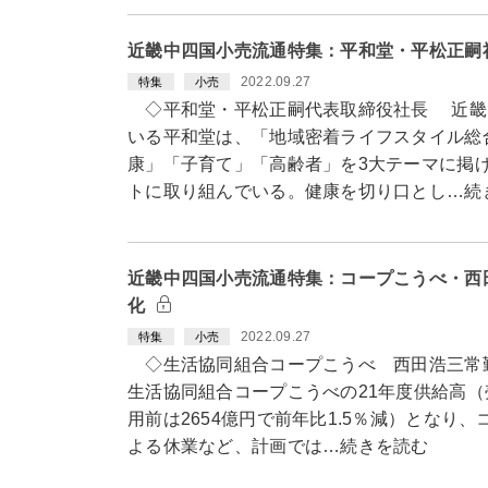
近畿中四国小売流通特集：平和堂・平松正嗣
2022.09.27
特集
小売
◇平和堂・平松正嗣代表取締役社長 近畿
いる平和堂は、「地域密着ライフスタイル総
康」「子育て」「高齢者」を3大テーマに掲
トに取り組んでいる。健康を切り口とし…続
近畿中四国小売流通特集：コープこうべ・西
化
2022.09.27
特集
小売
◇生活協同組合コープこうべ 西田浩三常
生活協同組合コープこうべの21年度供給高（
用前は2654億円で前年比1.5％減）となり
よる休業など、計画では…続きを読む