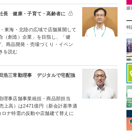
媒
社長 健康・子育て・高齢者に
特
・東海・北陸の広域で店舗展開して
合（創造）企業」を目指し、「健
げ、商品開発・売場づくり・イベン
きを読む
田浩三常勤理事 デジタルで宅配強
勤理事店舗事業統括・商品部担当
売上高）は2471億円（新会計基準適
、コロナ特需の反動や店舗建て替えに