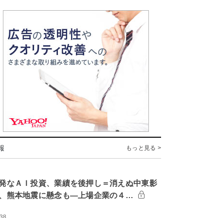
報
もっと見る >
発なＡＩ投資、業績を後押し＝消えぬ中東影
、熊本地震に懸念も―上場企業の４…
:38