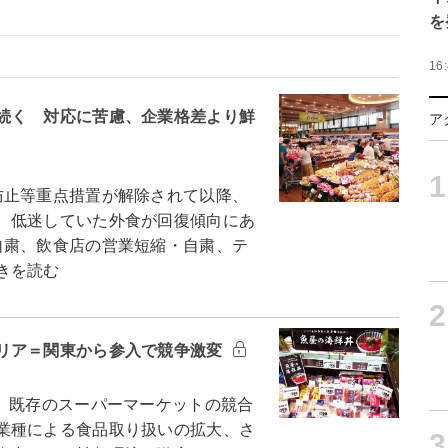
を
16
続く 対応に苦慮、企業格差より鮮
ア
1
止等重点措置が解除されて以降、
、低迷していた外食が回復傾向にあ
自粛、飲食店の営業短縮・自粛、テ
きを読む
2
リア＝関東から参入で競争激変
、既存のスーパーマーケットの競合
業種による食品取り扱いの拡大、さ
3