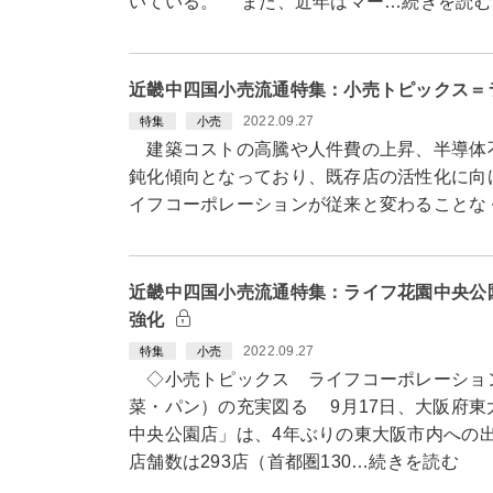
いている。 また、近年はマー…続きを読む
近畿中四国小売流通特集：小売トピックス＝
2022.09.27
特集
小売
建築コストの高騰や人件費の上昇、半導体
鈍化傾向となっており、既存店の活性化に向
イフコーポレーションが従来と変わることな
近畿中四国小売流通特集：ライフ花園中央公
強化
2022.09.27
特集
小売
◇小売トピックス ライフコーポレーショ
菜・パン）の充実図る 9月17日、大阪府
中央公園店」は、4年ぶりの東大阪市内への
店舗数は293店（首都圏130…続きを読む