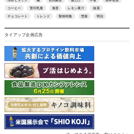
理研ビタミン
麺
岩田醸造
値上げ
中食
熊本地震
コーヒー
雪印乳業
海苔
レモン果汁
抹茶
チョコレート
トレンド
製粉特集
惣菜
明治
タイアップ企画広告