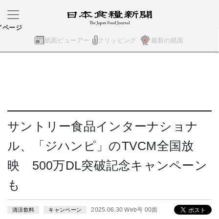
イページ
紙面ビューアー
クリッピング
最新の紙面
サントリー食品インターナショナ
ル、「ジハンピ」のTVCM全国放
映 500万DL突破記念キャンペーン
も
2025.06.30 Web号 00面
清涼飲料
キャンペーン