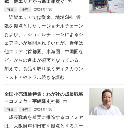
畿 他エリアから進出相次ぐ
2024.07.30
特集
小売
近畿エリアでは従来、地場SM、近
畿を拠点としたリージョナルチェーン
および、ナショナルチェーンによるシ
ェア争いが展開されていたが、近年は
他エリア（首都圏、東海圏、中国圏な
ど）からの進出が顕著となっている。
加えて、食品を取り扱うディスカウン
トストアやドラ…続きを読む
全国小売流通特集：わが社の成長戦略
＝コノミヤ・芋縄隆史社長
2024.07.30
特集
小売
成長戦略を着実に推進するコノミヤ
は、大阪府岸和田市を拠点とするスー