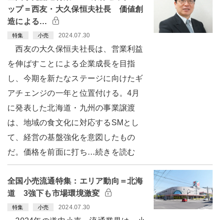
ップ＝西友・大久保恒夫社長 価値創
造による…
2024.07.30
特集
小売
西友の大久保恒夫社長は、営業利益
を伸ばすことによる企業成長を目指
し、今期を新たなステージに向けたギ
アチェンジの一年と位置付ける。4月
に発表した北海道・九州の事業譲渡
は、地域の食文化に対応するSMとし
て、経営の基盤強化を意図したもの
だ。価格を前面に打ち…続きを読む
全国小売流通特集：エリア動向＝北海
道 3強下も市場環境激変
2024.07.30
特集
小売