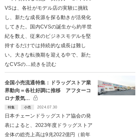
VSは、各社がモデル店の実験に挑戦
し、新たな成長源を探る動きが活発化
してきた。国内CVSの誕生から約半世
紀を数え、従来のビジネスモデルを堅
持するだけでは持続的な成長は難し
い。大きな転換期を迎える中で、新た
なCVSの…続きを読む
全国小売流通特集：ドラッグストア業
界動向＝各社好調に推移 アフターコ
ロナ景気…
2024.07.30
特集
小売
日本チェーンドラッグストア協会の発
表によると、2023年度ドラッグストア
全体の総売上高は9兆2022億円（前年