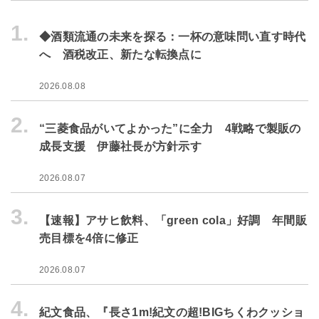
1.
◆酒類流通の未来を探る：一杯の意味問い直す時代
へ 酒税改正、新たな転換点に
2026.08.08
2.
“三菱食品がいてよかった”に全力 4戦略で製販の
成長支援 伊藤社長が方針示す
2026.08.07
3.
【速報】アサヒ飲料、「green cola」好調 年間販
売目標を4倍に修正
2026.08.07
4.
紀文食品、『長さ1m!紀文の超!BIGちくわクッショ