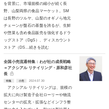
を背景に、市場規模の縮小が続く長
野、山梨両県の食品マーケット。SM
は長野のツルヤ、山梨のオギノら地元
チェーンが盤石の基盤を誇るが、生鮮
や惣菜も含め食品販売を強化するドラ
ッグストア（DgS）、ディスカウント
ストア（DS…続きを読む
全国小売流通特集：わが社の成長戦略
＝アクシアル リテイリング・原和彦社
長
2024.07.30
特集
小売
アクシアル リテイリングは、規模の
拡大に向け製造子会社ローリーや物流
センターの拡充・拡張などインフラ整