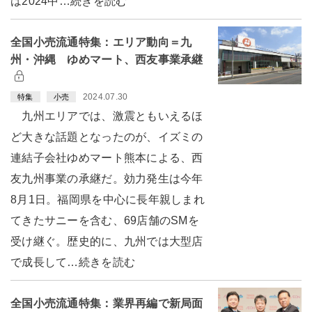
は2024中…続きを読む
全国小売流通特集：エリア動向＝九
州・沖縄 ゆめマート、西友事業承継
2024.07.30
特集
小売
九州エリアでは、激震ともいえるほ
ど大きな話題となったのが、イズミの
連結子会社ゆめマート熊本による、西
友九州事業の承継だ。効力発生は今年
8月1日。福岡県を中心に長年親しまれ
てきたサニーを含む、69店舗のSMを
受け継ぐ。歴史的に、九州では大型店
で成長して…続きを読む
全国小売流通特集：業界再編で新局面