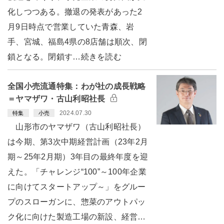
化しつつある。撤退の発表があった2
月9日時点で営業していた青森、岩
手、宮城、福島4県の8店舗は順次、閉
鎖となる。閉鎖す…続きを読む
全国小売流通特集：わが社の成長戦略
＝ヤマザワ・古山利昭社長
2024.07.30
特集
小売
山形市のヤマザワ（古山利昭社長）
は今期、第3次中期経営計画（23年2月
期～25年2月期）3年目の最終年度を迎
えた。「チャレンジ“100”～100年企業
に向けてスタートアップ～」をグルー
プのスローガンに、惣菜のアウトパッ
ク化に向けた製造工場の新設、経営…