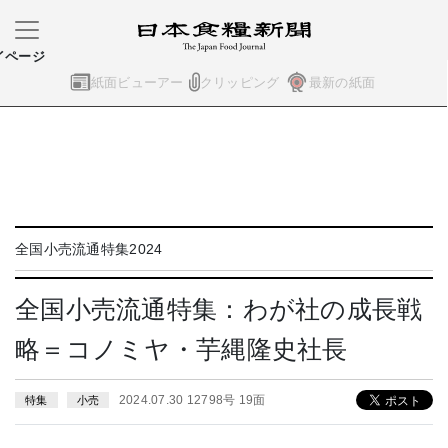
イページ
紙面ビューアー
クリッピング
最新の紙面
全国小売流通特集2024
全国小売流通特集：わが社の成長戦
略＝コノミヤ・芋縄隆史社長
2024.07.30 12798号 19面
特集
小売