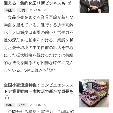
迎える 集約化図り新ビジネスも
2024.07.30
特集
小売
食品小売をめぐる業界再編が新たな
局面を迎えている。進行する少子高齢
化・人口減少は市場の縮小と労働力不
足の深刻さに拍車をかける。業態を越
えた競争環境の中で自前の出店を中心
にした拡大戦略を続けるだけでは持続
的な成長を図るのが困難な時代に突入
している。SM…続きを読む
全国小売流通特集：コンビニエンスス
トア業界動向＝実験店で新たな成長を
2024.07.30
特集
小売
◇問われる構想・実行力 24年のC