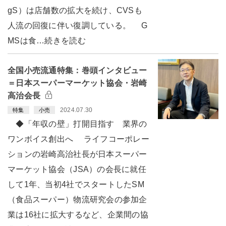
gS）は店舗数の拡大を続け、CVSも
人流の回復に伴い復調している。 G
MSは食…続きを読む
全国小売流通特集：巻頭インタビュー
＝日本スーパーマーケット協会・岩崎
高治会長
2024.07.30
特集
小売
◆「年収の壁」打開目指す 業界の
ワンボイス創出へ ライフコーポレー
ションの岩崎高治社長が日本スーパー
マーケット協会（JSA）の会長に就任
して1年、当初4社でスタートしたSM
（食品スーパー）物流研究会の参加企
業は16社に拡大するなど、企業間の協