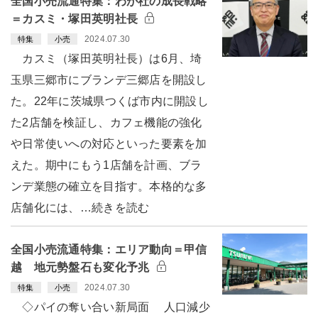
全国小売流通特集：わが社の成長戦略
＝カスミ・塚田英明社長
2024.07.30
特集
小売
カスミ（塚田英明社長）は6月、埼
玉県三郷市にブランデ三郷店を開設し
た。22年に茨城県つくば市内に開設し
た2店舗を検証し、カフェ機能の強化
や日常使いへの対応といった要素を加
えた。期中にもう1店舗を計画、ブラ
ンデ業態の確立を目指す。本格的な多
店舗化には、…続きを読む
全国小売流通特集：エリア動向＝甲信
越 地元勢盤石も変化予兆
2024.07.30
特集
小売
◇パイの奪い合い新局面 人口減少