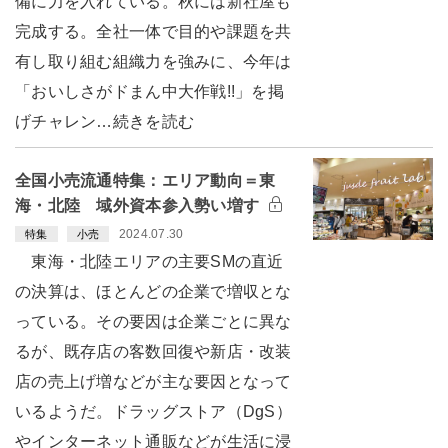
備に力を入れている。秋には新社屋も
完成する。全社一体で目的や課題を共
有し取り組む組織力を強みに、今年は
「おいしさがドまん中大作戦!!」を掲
げチャレン…続きを読む
全国小売流通特集：エリア動向＝東
海・北陸 域外資本参入勢い増す
2024.07.30
特集
小売
東海・北陸エリアの主要SMの直近
の決算は、ほとんどの企業で増収とな
っている。その要因は企業ごとに異な
るが、既存店の客数回復や新店・改装
店の売上げ増などが主な要因となって
いるようだ。ドラッグストア（DgS）
やインターネット通販などが生活に浸