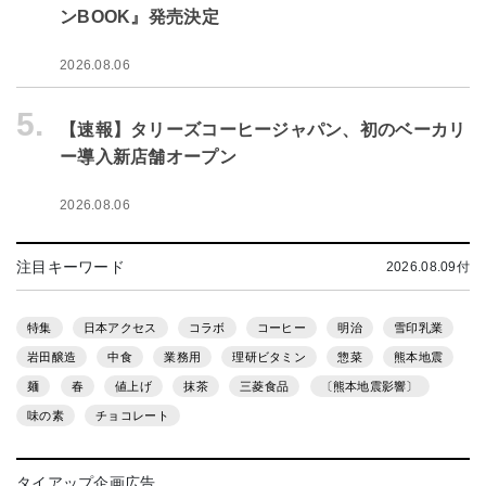
ンBOOK』発売決定
2026.08.06
5.
【速報】タリーズコーヒージャパン、初のベーカリ
ー導入新店舗オープン
2026.08.06
注目キーワード
2026.08.09付
特集
日本アクセス
コラボ
コーヒー
明治
雪印乳業
岩田醸造
中食
業務用
理研ビタミン
惣菜
熊本地震
麺
春
値上げ
抹茶
三菱食品
〔熊本地震影響〕
味の素
チョコレート
タイアップ企画広告