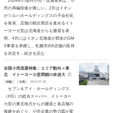
2024年の道内小売・流通業界は、小
売の再編加速が激しい。2月はイオン
がツルハホールディングスの子会社化
を発表、店舗の順次閉店を進めるイト
ーヨーカ堂は北海道からも撤退を表
明。4月にはイオン北海道が西友のGM
S事業を承継し、札幌市内9店舗の取得
を決定す…続きを読む
全国小売流通特集：エリア動向＝東
北 イトーヨーカ堂閉鎖の余波大
2024.07.30
特集
小売
セブン＆アイ・ホールディングス
（HD）の総合スーパー、イトーヨー
カ堂の東北地方からの撤退と各店舗の
後継をめぐり、小売企業の勢力図が変