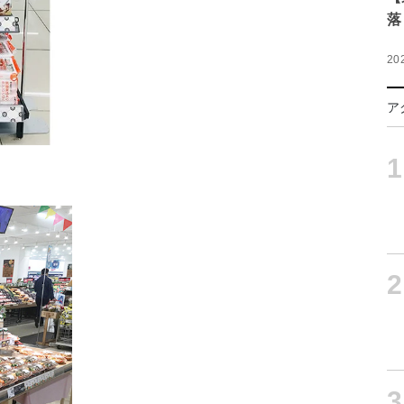
落
20
ア
1
2
3