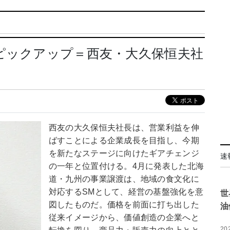
ピックアップ＝西友・大久保恒夫社
略
西友の大久保恒夫社長は、営業利益を伸
ばすことによる企業成長を目指し、今期
を新たなステージに向けたギアチェンジ
速
の一年と位置付ける。4月に発表した北海
道・九州の事業譲渡は、地域の食文化に
対応するSMとして、経営の基盤強化を意
世
図したものだ。価格を前面に打ち出した
油
従来イメージから、価値創造の企業へと
20