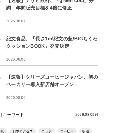
【速報】アサヒ飲料、「green cola」好
調 年間販売目標を4倍に修正
2026.08.07
.
紀文食品、『長さ1m!紀文の超!BIGちくわ
クッションBOOK』発売決定
2026.08.06
.
【速報】タリーズコーヒージャパン、初の
ベーカリー導入新店舗オープン
2026.08.06
目キーワード
2026.08.09付
特集
日本アクセス
コラボ
コーヒー
明治