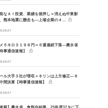
発なＡＩ投資、業績を後押し＝消えぬ中東影
、熊本地震に懸念も―上場企業の４…
26.08.07
メ５キロ３１９８円＝６週連続下落―農水省
時事通信速報】
26.08.07
ール大手３社が増収＝キリンは上方修正―６
中間決算【時事通信速報】
26.08.07
速報】農水省、食料自給率 25年度37％に下