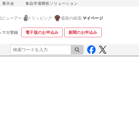
展示会
食品市場開拓ソリューション
面ビューアー
クリッピング
最新の紙面
マイページ
ルマガ登録
電子版のお申込み
新聞のお申込み
検索