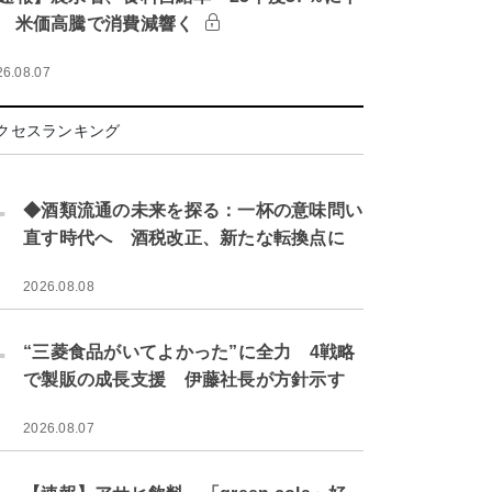
 米価高騰で消費減響く
26.08.07
クセスランキング
.
◆酒類流通の未来を探る：一杯の意味問い
直す時代へ 酒税改正、新たな転換点に
2026.08.08
.
“三菱食品がいてよかった”に全力 4戦略
で製販の成長支援 伊藤社長が方針示す
2026.08.07
.