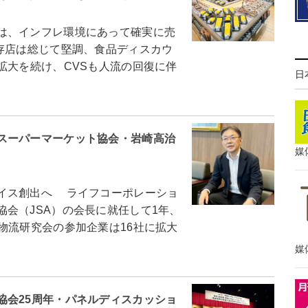
は、インフレ環境にあって確実に売
存店は総じて堅調、食品ディスカウ
拡大を続け、CVSも人流の回復に伴
日
スーパーマーケット協会・岩崎高治
媒
イス創出へ ライフコーポレーショ
会（JSA）の会長に就任して1年、
物流研究会の参加企業は16社に拡大
媒
協会25周年・パネルディスカッショ