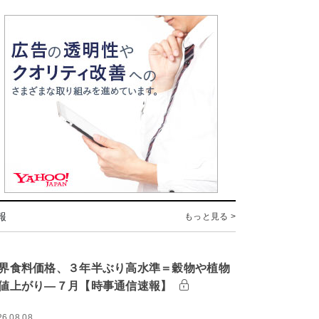
報
もっと見る >
界食料価格、３年半ぶり高水準＝穀物や植物
値上がり―７月【時事通信速報】
26.08.08