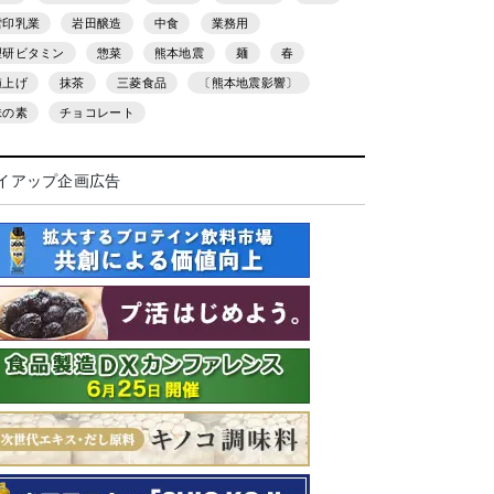
雪印乳業
岩田醸造
中食
業務用
理研ビタミン
惣菜
熊本地震
麺
春
値上げ
抹茶
三菱食品
〔熊本地震影響〕
味の素
チョコレート
イアップ企画広告