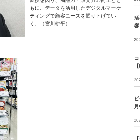
転換を図り、商品力・販売力の向上とと
もに、データを活用したデジタルマーケ
ティングで顧客ニーズを掘り下げてい
活
く。（宮川耕平）
響
20
コ
【
20
ビ
月
20
【