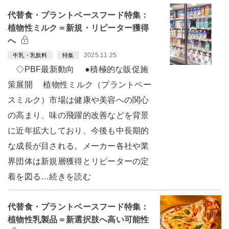
代替食・プラントベースフード特集：
植物性ミルク＝新規・リピーター獲得
へ
2025.11.25
牛乳・乳飲料
特集
◇PBF最新動向 ●積極的な販促施
策展開 植物性ミルク（プラントベー
スミルク）市場は健康や美容への関心
の高まり、味の飛躍的改善などを背景
に近年拡大しており、今後も中長期的
な成長が目される。メーカー各社や業
界団体は新規層獲得とリピーターの定
着を図る…続きを読む
代替食・プラントベースフード特集：
植物性乳製品＝新選択肢へ高い可能性