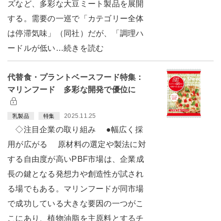
ズなど、多彩な大豆ミート製品を展開
する。需要の一巡で「カテゴリー全体
は停滞気味」（同社）だが、「調理ハ
ードルが低い…続きを読む
代替食・プラントベースフード特集：
マリンフード 多彩な開発で優位に
2025.11.25
乳製品
特集
◇注目企業の取り組み ●幅広く採
用が広がる 原材料の選定や製法に対
する自由度が高いPBF市場は、企業成
長の鍵となる発想力や創造性が試され
る場でもある。マリンフードが同市場
で成功している大きな要因の一つがこ
こにあり、植物油脂を主原料とするチ