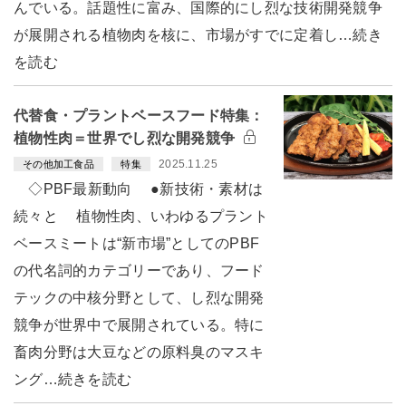
んでいる。話題性に富み、国際的にし烈な技術開発競争
が展開される植物肉を核に、市場がすでに定着し…続き
を読む
代替食・プラントベースフード特集：
植物性肉＝世界でし烈な開発競争
2025.11.25
その他加工食品
特集
◇PBF最新動向 ●新技術・素材は
続々と 植物性肉、いわゆるプラント
ベースミートは“新市場”としてのPBF
の代名詞的カテゴリーであり、フード
テックの中核分野として、し烈な開発
競争が世界中で展開されている。特に
畜肉分野は大豆などの原料臭のマスキ
ング…続きを読む