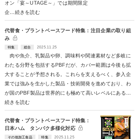
オン「宴～UTAGE～」では期間限定
企…続きを読む
代替食・プラントベースフード特集：注目企業の取り組
み
2025.11.25
特集
総合
肉や魚介、乳製品や卵、調味料や関連素材など多岐に
わたる分野を包括するPBFだが、カバー範囲は今後も拡
大することが予想される。これらを支えるべく、参入企
業では強みを生かした製品・技術開発を進めており、わ
が国のPBF製品は世界的にも極めて高いレベルにある…
続きを読む
代替食・プラントベースフード特集：
日本ハム タンパク多様化対応
2025.11.25
その他加工食品
特集