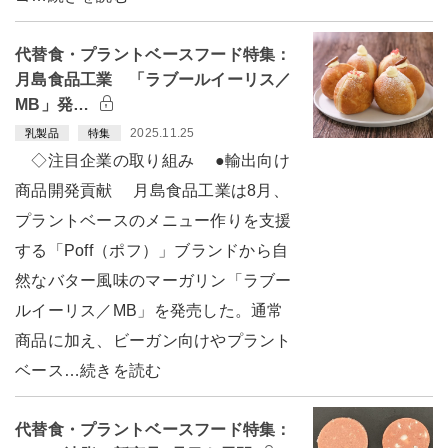
代替食・プラントベースフード特集：
月島食品工業 「ラブールイーリス／
MB」発…
2025.11.25
乳製品
特集
◇注目企業の取り組み ●輸出向け
商品開発貢献 月島食品工業は8月、
プラントベースのメニュー作りを支援
する「Poff（ポフ）」ブランドから自
然なバター風味のマーガリン「ラブー
ルイーリス／MB」を発売した。通常
商品に加え、ビーガン向けやプラント
ベース…続きを読む
代替食・プラントベースフード特集：