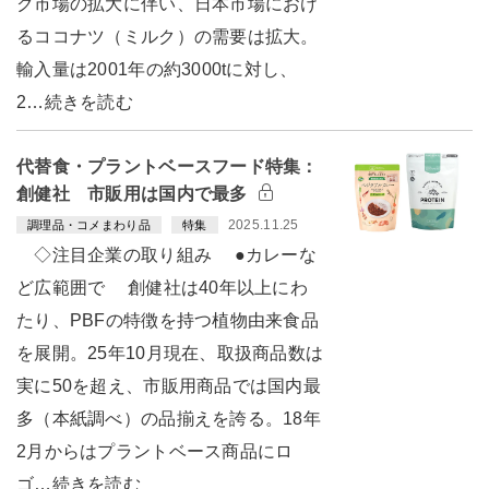
ク市場の拡大に伴い、日本市場におけ
るココナツ（ミルク）の需要は拡大。
輸入量は2001年の約3000tに対し、
2…続きを読む
代替食・プラントベースフード特集：
創健社 市販用は国内で最多
2025.11.25
調理品・コメまわり品
特集
◇注目企業の取り組み ●カレーな
ど広範囲で 創健社は40年以上にわ
たり、PBFの特徴を持つ植物由来食品
を展開。25年10月現在、取扱商品数は
実に50を超え、市販用商品では国内最
多（本紙調べ）の品揃えを誇る。18年
2月からはプラントベース商品にロ
ゴ…続きを読む