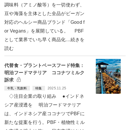
調味料（アミノ酸等）を一切使わず、
豆や海藻を主体とした全品がビーガン
対応のヘルシー商品ブランド「Good f
or Vegans」を展開している。 PBF
として業界でいち早く商品化…続きを
読む
代替食・プラントベースフード特集：
明治フードマテリア ココナツミルク
訴求
2025.11.25
牛乳・乳飲料
特集
◇注目企業の取り組み ●インドネ
シア産浸透を 明治フードマテリア
は、インドネシア産ココナツでPBFに
新たな提案を行う。PBF・植物性ミル