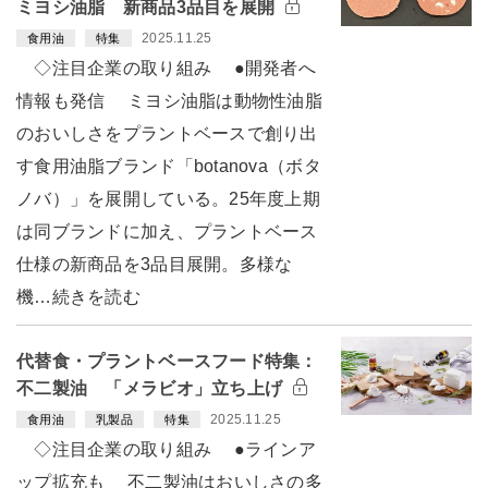
ミヨシ油脂 新商品3品目を展開
2025.11.25
食用油
特集
◇注目企業の取り組み ●開発者へ
情報も発信 ミヨシ油脂は動物性油脂
のおいしさをプラントベースで創り出
す食用油脂ブランド「botanova（ボタ
ノバ）」を展開している。25年度上期
は同ブランドに加え、プラントベース
仕様の新商品を3品目展開。多様な
機…続きを読む
代替食・プラントベースフード特集：
不二製油 「メラビオ」立ち上げ
2025.11.25
食用油
乳製品
特集
◇注目企業の取り組み ●ラインア
ップ拡充も 不二製油はおいしさの多