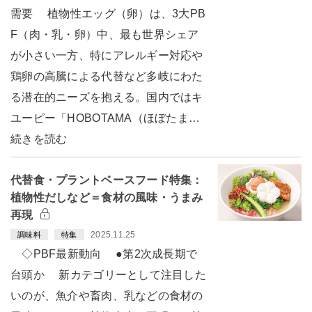
需要 植物性エッグ（卵）は、3大PB
F（肉・乳・卵）中、最も世界シェア
が小さい一方、特にアレルギー対応や
鶏卵の高騰による代替など多岐にわた
る潜在的ニーズを抱える。国内ではキ
ユーピー「HOBOTAMA（ほぼたま…
続きを読む
代替食・プラントベースフード特集：
植物性だしなど＝食材の風味・うまみ
再現
2025.11.25
調味料
特集
◇PBF最新動向 ●第2次成長期で
台頭か 新カテゴリーとして注目した
いのが、魚介や畜肉、乳などの食材の