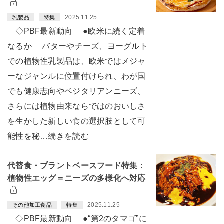
2025.11.25
乳製品
特集
◇PBF最新動向 ●欧米に続く定着
なるか バターやチーズ、ヨーグルト
での植物性乳製品は、欧米ではメジャ
ーなジャンルに位置付けられ、わが国
でも健康志向やベジタリアンニーズ、
さらには植物由来ならではのおいしさ
を生かした新しい食の選択肢として可
能性を秘…続きを読む
代替食・プラントベースフード特集：
植物性エッグ＝ニーズの多様化へ対応
2025.11.25
その他加工食品
特集
◇PBF最新動向 ●“第2のタマゴ”に