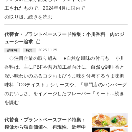
工されたもので、2024年4月に国内で
の取り扱…続きを読む
代替食・プラントベースフード特集：小川香料 肉のジ
ューシー追求
2025.11.25
調味料
特集
◇注目企業の取り組み ●自然な風味の付与も 小川
香料は、主にPBFや畜肉加工品向けに、自然な調理香と
深い味わいのあるコクおよびうま味を付与するうま味調
味料「OGテイスト」シリーズや、「専門店のハンバーグ
のおいしさ」をイメージしたフレーバー「ミート…続き
を読む
代替食・プラントベースフード特集：
模倣から独自価値へ 再現性、近年中