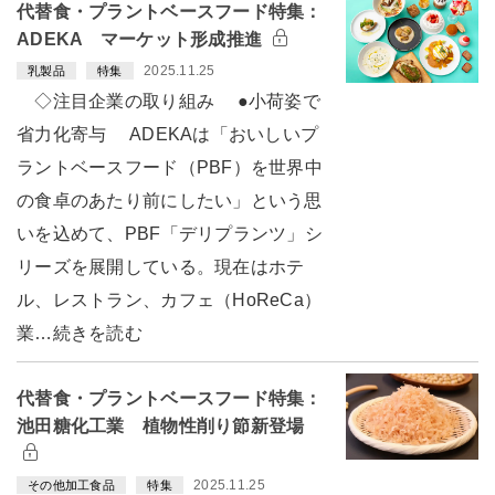
代替食・プラントベースフード特集：
ADEKA マーケット形成推進
2025.11.25
乳製品
特集
◇注目企業の取り組み ●小荷姿で
省力化寄与 ADEKAは「おいしいプ
ラントベースフード（PBF）を世界中
の食卓のあたり前にしたい」という思
いを込めて、PBF「デリプランツ」シ
リーズを展開している。現在はホテ
ル、レストラン、カフェ（HoReCa）
業…続きを読む
代替食・プラントベースフード特集：
池田糖化工業 植物性削り節新登場
2025.11.25
その他加工食品
特集