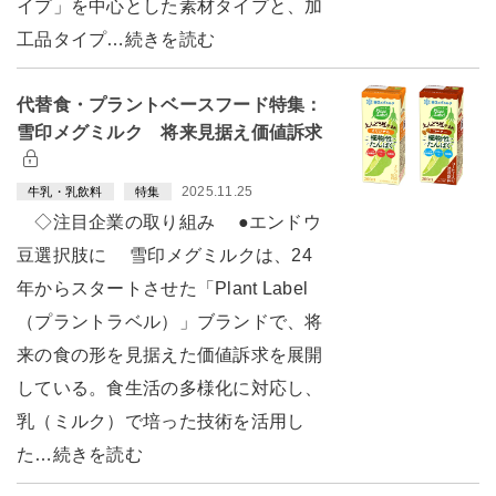
イプ」を中心とした素材タイプと、加
工品タイプ…続きを読む
代替食・プラントベースフード特集：
雪印メグミルク 将来見据え価値訴求
2025.11.25
牛乳・乳飲料
特集
◇注目企業の取り組み ●エンドウ
豆選択肢に 雪印メグミルクは、24
年からスタートさせた「Plant Label
（プラントラベル）」ブランドで、将
来の食の形を見据えた価値訴求を展開
している。食生活の多様化に対応し、
乳（ミルク）で培った技術を活用し
た…続きを読む