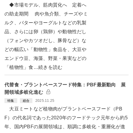
◆市場モデル、筋肉質化へ 定着へ
の助走期間 肉や魚介類、チーズやミ
ルク、バターやヨーグルトなどの乳製
品、さらには卵（鶏卵）や動物性だし
（フォンやカツオだし、豚骨など）な
どの幅広い「動物性」食品を、大豆や
エンドウ豆、海藻、野菜・果実などの
「植物性」食…続きを読む
代替食・プラントベースフード特集：PBF最新動向 展
開領域多岐化進む
2025.11.25
特集
総合
大豆ミートなど植物肉がプラントベースフード（PB
F）の代名詞であった2020年のフードテック元年から約5
年、国内PBFの展開領域は、順調に多岐化・重層化が進