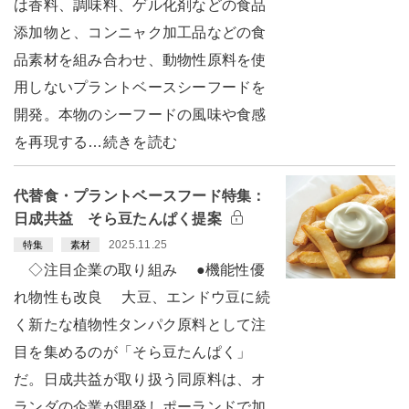
は香料、調味料、ゲル化剤などの食品
添加物と、コンニャク加工品などの食
品素材を組み合わせ、動物性原料を使
用しないプラントベースシーフードを
開発。本物のシーフードの風味や食感
を再現する…続きを読む
代替食・プラントベースフード特集：
日成共益 そら豆たんぱく提案
2025.11.25
特集
素材
◇注目企業の取り組み ●機能性優
れ物性も改良 大豆、エンドウ豆に続
く新たな植物性タンパク原料として注
目を集めるのが「そら豆たんぱく」
だ。日成共益が取り扱う同原料は、オ
ランダの企業が開発しポーランドで加