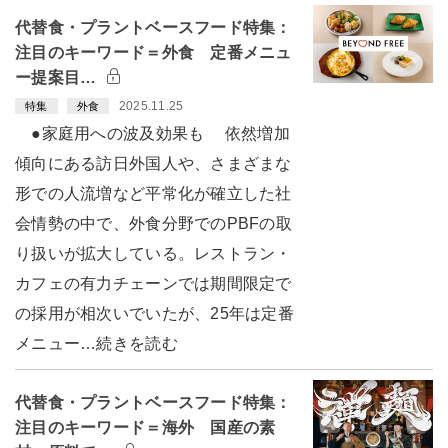
代替食・プラントベースフード特集：
注目のキーワード＝外食 定番メニュ
ー提案目…
2025.11.25
特集
外食
●家庭用への波及効果も 依然増加
傾向にある訪日外国人や、さまざまな
形での人流増など平常化が確立した社
会情勢の中で、外食分野でのPBFの取
り扱いが拡大している。レストラン・
カフェの有力チェーンでは期間限定で
の採用が相次いでいたが、25年は定番
メニュー…続きを読む
代替食・プラントベースフード特集：
注目のキーワード＝海外 国産の素