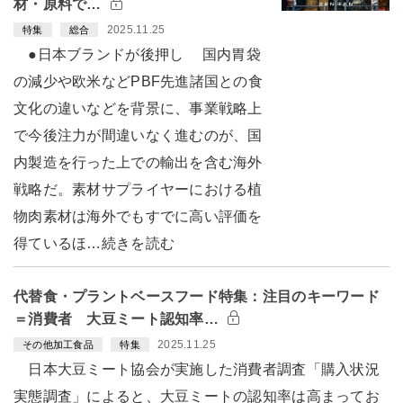
材・原料で…
2025.11.25
特集
総合
●日本ブランドが後押し 国内胃袋
の減少や欧米などPBF先進諸国との食
文化の違いなどを背景に、事業戦略上
で今後注力が間違いなく進むのが、国
内製造を行った上での輸出を含む海外
戦略だ。素材サプライヤーにおける植
物肉素材は海外でもすでに高い評価を
得ているほ…続きを読む
代替食・プラントベースフード特集：注目のキーワード
＝消費者 大豆ミート認知率…
2025.11.25
その他加工食品
特集
日本大豆ミート協会が実施した消費者調査「購入状況
実態調査」によると、大豆ミートの認知率は高まってお