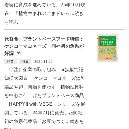
着実に育成を進めている。25年10月現
在、「植物生まれのごまドレッ…続き
を読む
代替食・プラントベースフード特集：
ケンコーマヨネーズ 同社初の魚系が
好調
2025.11.25
惣菜
特集
◇注目企業の取り組み ●拡販で認
知拡大図る ケンコーマヨネーズは乳
製品や卵、肉類を使わず、植物性原料
を中心に仕上げたプラントベース商品
「HAPPY!! with VEGE」シリーズを展
開している。24年7月に発売した同社
初の魚系代替品「お豆でつく…続きを