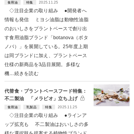
2025.11.25
食用油
特集
◇注目企業の取り組み ●開発者へ
情報も発信 ミヨシ油脂は動物性油脂
のおいしさをプラントベースで創り出
す食用油脂ブランド「botanova（ボタ
ノバ）」を展開している。25年度上期
は同ブランドに加え、プラントベース
仕様の新商品を3品目展開。多様な
機…続きを読む
代替食・プラントベースフード特集：
不二製油 「メラビオ」立ち上げ
2025.11.25
食用油
乳製品
特集
◇注目企業の取り組み ●ラインア
ップ拡充も 不二製油はおいしさの多
様な選択肢を提案する植物性ブランド