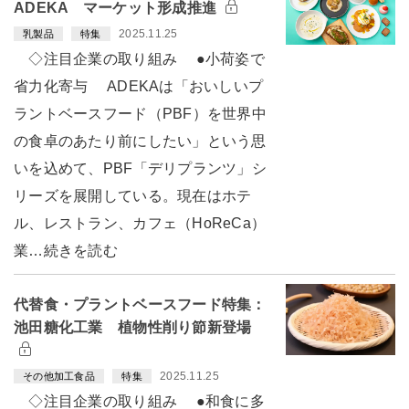
ADEKA マーケット形成推進
2025.11.25
乳製品
特集
◇注目企業の取り組み ●小荷姿で
省力化寄与 ADEKAは「おいしいプ
ラントベースフード（PBF）を世界中
の食卓のあたり前にしたい」という思
いを込めて、PBF「デリプランツ」シ
リーズを展開している。現在はホテ
ル、レストラン、カフェ（HoReCa）
業…続きを読む
代替食・プラントベースフード特集：
池田糖化工業 植物性削り節新登場
2025.11.25
その他加工食品
特集
◇注目企業の取り組み ●和食に多