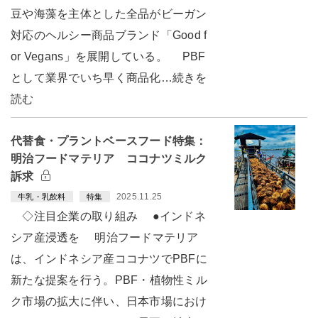
豆や海藻を主体とした全品がビーガン
対応のヘルシー商品ブランド「Good f
or Vegans」を展開している。 PBF
として業界でいち早く商品化…続きを
読む
代替食・プラントベースフード特集：
明治フードマテリア ココナツミルク
訴求
2025.11.25
牛乳・乳飲料
特集
◇注目企業の取り組み ●インドネ
シア産浸透を 明治フードマテリア
は、インドネシア産ココナツでPBFに
新たな提案を行う。PBF・植物性ミル
ク市場の拡大に伴い、日本市場におけ