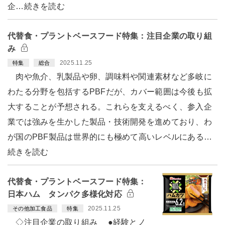
企…続きを読む
代替食・プラントベースフード特集：注目企業の取り組
み
2025.11.25
特集
総合
肉や魚介、乳製品や卵、調味料や関連素材など多岐に
わたる分野を包括するPBFだが、カバー範囲は今後も拡
大することが予想される。これらを支えるべく、参入企
業では強みを生かした製品・技術開発を進めており、わ
が国のPBF製品は世界的にも極めて高いレベルにある…
続きを読む
代替食・プラントベースフード特集：
日本ハム タンパク多様化対応
2025.11.25
その他加工食品
特集
◇注目企業の取り組み ●経験とノ