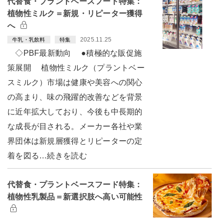
代替食・プラントベースフード特集：
植物性ミルク＝新規・リピーター獲得
へ
2025.11.25
牛乳・乳飲料
特集
◇PBF最新動向 ●積極的な販促施
策展開 植物性ミルク（プラントベー
スミルク）市場は健康や美容への関心
の高まり、味の飛躍的改善などを背景
に近年拡大しており、今後も中長期的
な成長が目される。メーカー各社や業
界団体は新規層獲得とリピーターの定
着を図る…続きを読む
代替食・プラントベースフード特集：
植物性乳製品＝新選択肢へ高い可能性