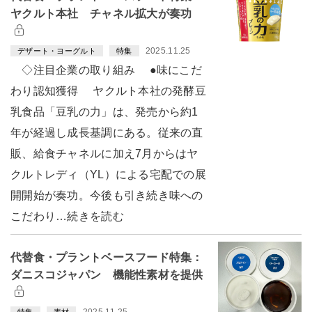
ヤクルト本社 チャネル拡大が奏功
2025.11.25
デザート・ヨーグルト
特集
◇注目企業の取り組み ●味にこだ
わり認知獲得 ヤクルト本社の発酵豆
乳食品「豆乳の力」は、発売から約1
年が経過し成長基調にある。従来の直
販、給食チャネルに加え7月からはヤ
クルトレディ（YL）による宅配での展
開開始が奏功。今後も引き続き味への
こだわり…続きを読む
代替食・プラントベースフード特集：
ダニスコジャパン 機能性素材を提供