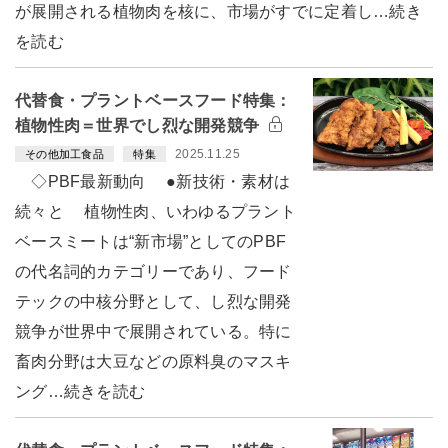
が展開される植物肉を核に、市場がすでに定着し…続き
を読む
代替食・プラントベースフード特集：
植物性肉＝世界でし烈な開発競争
2025.11.25
その他加工食品
特集
◇PBF最新動向 ●新技術・素材は
続々と 植物性肉、いわゆるプラント
ベースミートは“新市場”としてのPBF
の代名詞的カテゴリーであり、フード
テックの中核分野として、し烈な開発
競争が世界中で展開されている。特に
畜肉分野は大豆などの原料臭のマスキ
ング…続きを読む