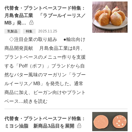
代替食・プラントベースフード特集：
月島食品工業 「ラブールイーリス／
MB」発…
2025.11.25
乳製品
特集
◇注目企業の取り組み ●輸出向け
商品開発貢献 月島食品工業は8月、
プラントベースのメニュー作りを支援
する「Poff（ポフ）」ブランドから自
然なバター風味のマーガリン「ラブー
ルイーリス／MB」を発売した。通常
商品に加え、ビーガン向けやプラント
ベース…続きを読む
代替食・プラントベースフード特集：
ミヨシ油脂 新商品3品目を展開