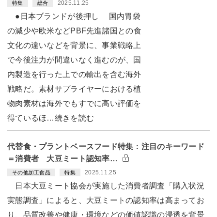
2025.11.25
特集
総合
●日本ブランドが後押し 国内胃袋
の減少や欧米などPBF先進諸国との食
文化の違いなどを背景に、事業戦略上
で今後注力が間違いなく進むのが、国
内製造を行った上での輸出を含む海外
戦略だ。素材サプライヤーにおける植
物肉素材は海外でもすでに高い評価を
得ているほ…続きを読む
代替食・プラントベースフード特集：注目のキーワード
＝消費者 大豆ミート認知率…
2025.11.25
その他加工食品
特集
日本大豆ミート協会が実施した消費者調査「購入状況
実態調査」によると、大豆ミートの認知率は高まってお
り、品質改善や健康・環境などの価値認識の浸透を背景