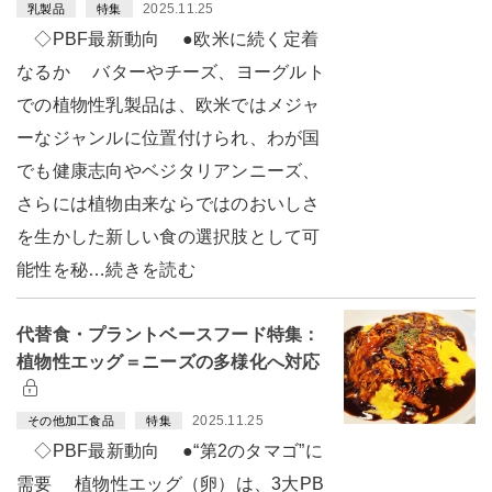
2025.11.25
乳製品
特集
◇PBF最新動向 ●欧米に続く定着
なるか バターやチーズ、ヨーグルト
での植物性乳製品は、欧米ではメジャ
ーなジャンルに位置付けられ、わが国
でも健康志向やベジタリアンニーズ、
さらには植物由来ならではのおいしさ
を生かした新しい食の選択肢として可
能性を秘…続きを読む
代替食・プラントベースフード特集：
植物性エッグ＝ニーズの多様化へ対応
2025.11.25
その他加工食品
特集
◇PBF最新動向 ●“第2のタマゴ”に
需要 植物性エッグ（卵）は、3大PB