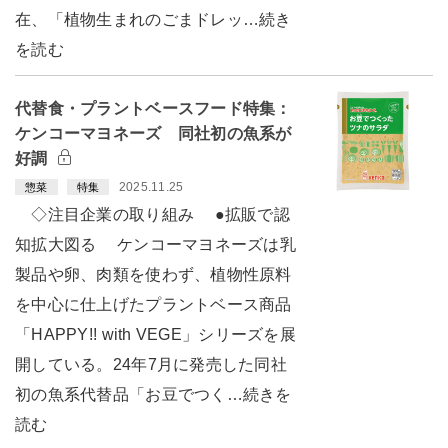
在、「植物生まれのごまドレッ…続き
を読む
代替食・プラントベースフード特集：
ケンコーマヨネーズ 同社初の魚系が
好調
2025.11.25
惣菜
特集
◇注目企業の取り組み ●拡販で認
知拡大図る ケンコーマヨネーズは乳
製品や卵、肉類を使わず、植物性原料
を中心に仕上げたプラントベース商品
「HAPPY!! with VEGE」シリーズを展
開している。24年7月に発売した同社
初の魚系代替品「お豆でつく…続きを
読む