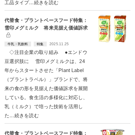
工品タイプ…続きを読む
代替食・プラントベースフード特集：
雪印メグミルク 将来見据え価値訴求
2025.11.25
牛乳・乳飲料
特集
◇注目企業の取り組み ●エンドウ
豆選択肢に 雪印メグミルクは、24
年からスタートさせた「Plant Label
（プラントラベル）」ブランドで、将
来の食の形を見据えた価値訴求を展開
している。食生活の多様化に対応し、
乳（ミルク）で培った技術を活用し
た…続きを読む
代替食・プラントベースフード特集：