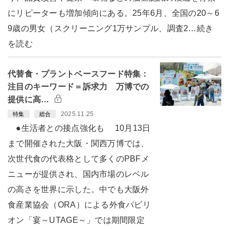
にリピーターも増加傾向にある。25年6月、全国の20～6
9歳の男女（スクリーニング1万サンプル、調査2…続き
を読む
代替食・プラントベースフード特集：
注目のキーワード＝訴求力 万博での
提供に高…
2025.11.25
特集
総合
●生活者との接点強化も 10月13日
まで開催された大阪・関西万博では、
次世代食の代表格として多くのPBFメ
ニューが提供され、国内市場のレベル
の高さを世界に示した。中でも大阪外
食産業協会（ORA）による外食パビリ
オン「宴～UTAGE～」では期間限定