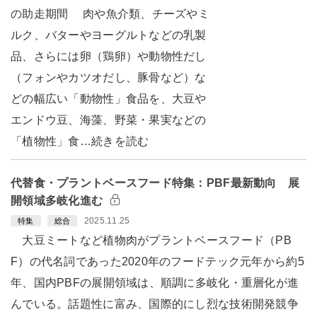
の助走期間 肉や魚介類、チーズやミ
ルク、バターやヨーグルトなどの乳製
品、さらには卵（鶏卵）や動物性だし
（フォンやカツオだし、豚骨など）な
どの幅広い「動物性」食品を、大豆や
エンドウ豆、海藻、野菜・果実などの
「植物性」食…続きを読む
代替食・プラントベースフード特集：PBF最新動向 展
開領域多岐化進む
2025.11.25
特集
総合
大豆ミートなど植物肉がプラントベースフード（PB
F）の代名詞であった2020年のフードテック元年から約5
年、国内PBFの展開領域は、順調に多岐化・重層化が進
んでいる。話題性に富み、国際的にし烈な技術開発競争