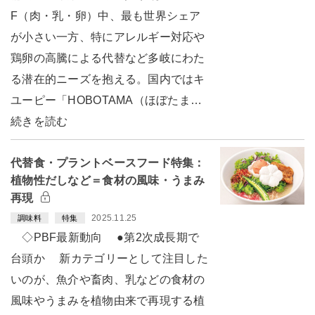
F（肉・乳・卵）中、最も世界シェア
が小さい一方、特にアレルギー対応や
鶏卵の高騰による代替など多岐にわた
る潜在的ニーズを抱える。国内ではキ
ユーピー「HOBOTAMA（ほぼたま…
続きを読む
代替食・プラントベースフード特集：
植物性だしなど＝食材の風味・うまみ
再現
2025.11.25
調味料
特集
◇PBF最新動向 ●第2次成長期で
台頭か 新カテゴリーとして注目した
いのが、魚介や畜肉、乳などの食材の
風味やうまみを植物由来で再現する植