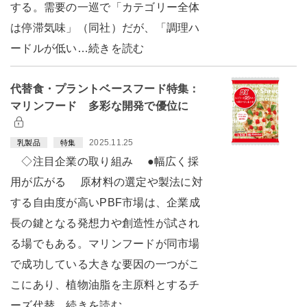
する。需要の一巡で「カテゴリー全体
は停滞気味」（同社）だが、「調理ハ
ードルが低い…続きを読む
代替食・プラントベースフード特集：
マリンフード 多彩な開発で優位に
2025.11.25
乳製品
特集
◇注目企業の取り組み ●幅広く採
用が広がる 原材料の選定や製法に対
する自由度が高いPBF市場は、企業成
長の鍵となる発想力や創造性が試され
る場でもある。マリンフードが同市場
で成功している大きな要因の一つがこ
こにあり、植物油脂を主原料とするチ
ーズ代替…続きを読む