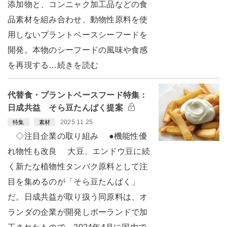
添加物と、コンニャク加工品などの食
品素材を組み合わせ、動物性原料を使
用しないプラントベースシーフードを
開発。本物のシーフードの風味や食感
を再現する…続きを読む
代替食・プラントベースフード特集：
日成共益 そら豆たんぱく提案
2025.11.25
特集
素材
◇注目企業の取り組み ●機能性優
れ物性も改良 大豆、エンドウ豆に続
く新たな植物性タンパク原料として注
目を集めるのが「そら豆たんぱく」
だ。日成共益が取り扱う同原料は、オ
ランダの企業が開発しポーランドで加