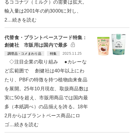
るココナツ（ミルク）の需要は拡大。
輸入量は2001年の約3000tに対し、
2…続きを読む
代替食・プラントベースフード特集：
創健社 市販用は国内で最多
2025.11.25
調理品・コメまわり品
特集
◇注目企業の取り組み ●カレーな
ど広範囲で 創健社は40年以上にわ
たり、PBFの特徴を持つ植物由来食品
を展開。25年10月現在、取扱商品数は
実に50を超え、市販用商品では国内最
多（本紙調べ）の品揃えを誇る。18年
2月からはプラントベース商品にロ
ゴ…続きを読む