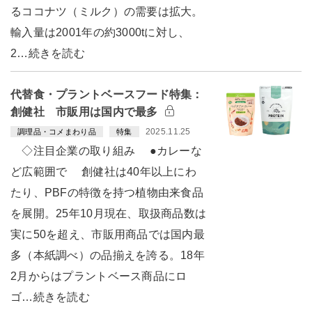
るココナツ（ミルク）の需要は拡大。
輸入量は2001年の約3000tに対し、
2…続きを読む
代替食・プラントベースフード特集：
創健社 市販用は国内で最多
2025.11.25
調理品・コメまわり品
特集
◇注目企業の取り組み ●カレーな
ど広範囲で 創健社は40年以上にわ
たり、PBFの特徴を持つ植物由来食品
を展開。25年10月現在、取扱商品数は
実に50を超え、市販用商品では国内最
多（本紙調べ）の品揃えを誇る。18年
2月からはプラントベース商品にロ
ゴ…続きを読む