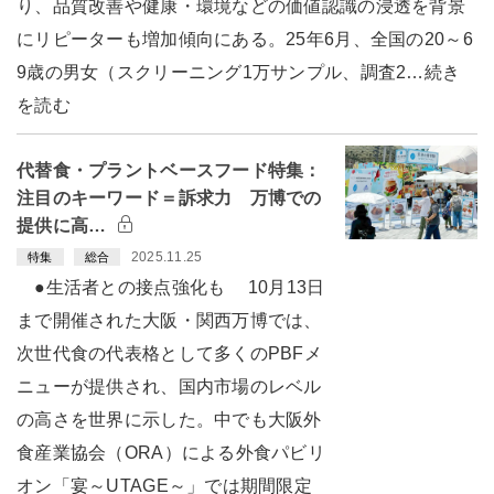
り、品質改善や健康・環境などの価値認識の浸透を背景
にリピーターも増加傾向にある。25年6月、全国の20～6
9歳の男女（スクリーニング1万サンプル、調査2…続き
を読む
代替食・プラントベースフード特集：
注目のキーワード＝訴求力 万博での
提供に高…
2025.11.25
特集
総合
●生活者との接点強化も 10月13日
まで開催された大阪・関西万博では、
次世代食の代表格として多くのPBFメ
ニューが提供され、国内市場のレベル
の高さを世界に示した。中でも大阪外
食産業協会（ORA）による外食パビリ
オン「宴～UTAGE～」では期間限定