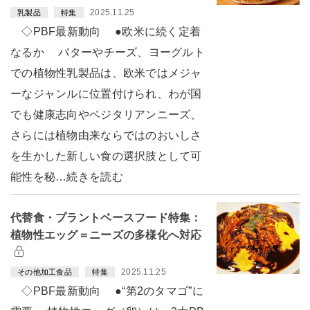
2025.11.25
乳製品
特集
◇PBF最新動向 ●欧米に続く定着
なるか バターやチーズ、ヨーグルト
での植物性乳製品は、欧米ではメジャ
ーなジャンルに位置付けられ、わが国
でも健康志向やベジタリアンニーズ、
さらには植物由来ならではのおいしさ
を生かした新しい食の選択肢として可
能性を秘…続きを読む
代替食・プラントベースフード特集：
植物性エッグ＝ニーズの多様化へ対応
2025.11.25
その他加工食品
特集
◇PBF最新動向 ●“第2のタマゴ”に