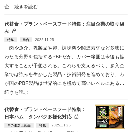
企…続きを読む
代替食・プラントベースフード特集：注目企業の取り組
み
2025.11.25
特集
総合
肉や魚介、乳製品や卵、調味料や関連素材など多岐に
わたる分野を包括するPBFだが、カバー範囲は今後も拡
大することが予想される。これらを支えるべく、参入企
業では強みを生かした製品・技術開発を進めており、わ
が国のPBF製品は世界的にも極めて高いレベルにある…
続きを読む
代替食・プラントベースフード特集：
日本ハム タンパク多様化対応
2025.11.25
その他加工食品
特集