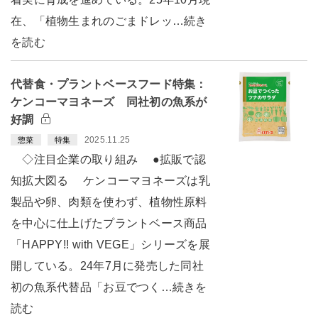
在、「植物生まれのごまドレッ…続き
を読む
代替食・プラントベースフード特集：
ケンコーマヨネーズ 同社初の魚系が
好調
2025.11.25
惣菜
特集
◇注目企業の取り組み ●拡販で認
知拡大図る ケンコーマヨネーズは乳
製品や卵、肉類を使わず、植物性原料
を中心に仕上げたプラントベース商品
「HAPPY!! with VEGE」シリーズを展
開している。24年7月に発売した同社
初の魚系代替品「お豆でつく…続きを
読む