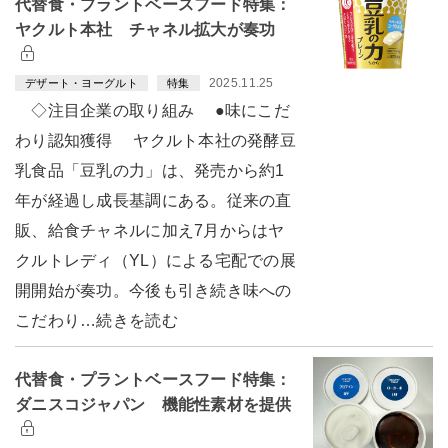
代替食・プラントベースフード特集：
ヤクルト本社 チャネル拡大が奏功
2025.11.25
デザート・ヨーグルト
特集
◇注目企業の取り組み ●味にこだ
わり認知獲得 ヤクルト本社の発酵豆
乳食品「豆乳の力」は、発売から約1
年が経過し成長基調にある。従来の直
販、給食チャネルに加え7月からはヤ
クルトレディ（YL）による宅配での展
開開始が奏功。今後も引き続き味への
こだわり…続きを読む
代替食・プラントベースフード特集：
ダニスコジャパン 機能性素材を提供