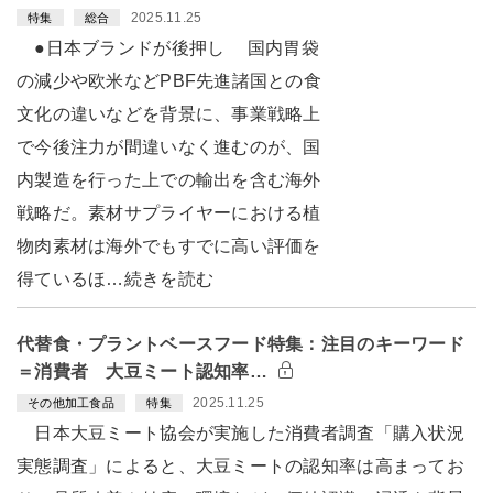
2025.11.25
特集
総合
●日本ブランドが後押し 国内胃袋
の減少や欧米などPBF先進諸国との食
文化の違いなどを背景に、事業戦略上
で今後注力が間違いなく進むのが、国
内製造を行った上での輸出を含む海外
戦略だ。素材サプライヤーにおける植
物肉素材は海外でもすでに高い評価を
得ているほ…続きを読む
代替食・プラントベースフード特集：注目のキーワード
＝消費者 大豆ミート認知率…
2025.11.25
その他加工食品
特集
日本大豆ミート協会が実施した消費者調査「購入状況
実態調査」によると、大豆ミートの認知率は高まってお