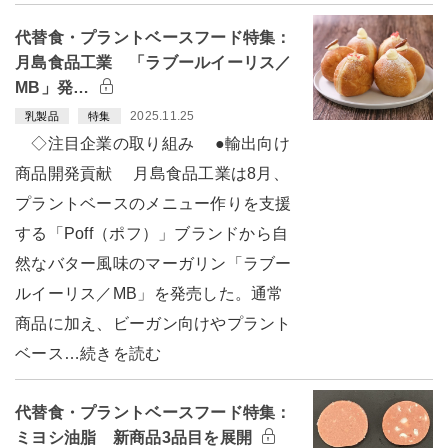
代替食・プラントベースフード特集：
月島食品工業 「ラブールイーリス／
MB」発…
2025.11.25
乳製品
特集
◇注目企業の取り組み ●輸出向け
商品開発貢献 月島食品工業は8月、
プラントベースのメニュー作りを支援
する「Poff（ポフ）」ブランドから自
然なバター風味のマーガリン「ラブー
ルイーリス／MB」を発売した。通常
商品に加え、ビーガン向けやプラント
ベース…続きを読む
代替食・プラントベースフード特集：
ミヨシ油脂 新商品3品目を展開