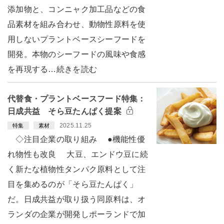
添加物と、コンニャク加工品などの食
品素材を組み合わせ、動物性原料を使
用しないプラントベースシーフードを
開発。本物のシーフードの風味や食感
を再現する…続きを読む
代替食・プラントベースフード特集：
日成共益 そら豆たんぱく提案
2025.11.25
特集
素材
◇注目企業の取り組み ●機能性優
れ物性も改良 大豆、エンドウ豆に続
く新たな植物性タンパク原料として注
目を集めるのが「そら豆たんぱく」
だ。日成共益が取り扱う同原料は、オ
ランダの企業が開発しポーランドで加