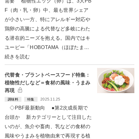
需要 植物性エッグ（卵）は、3大PB
F（肉・乳・卵）中、最も世界シェア
が小さい一方、特にアレルギー対応や
鶏卵の高騰による代替など多岐にわた
る潜在的ニーズを抱える。国内ではキ
ユーピー「HOBOTAMA（ほぼたま…
続きを読む
代替食・プラントベースフード特集：
植物性だしなど＝食材の風味・うまみ
再現
2025.11.25
調味料
特集
◇PBF最新動向 ●第2次成長期で
台頭か 新カテゴリーとして注目した
いのが、魚介や畜肉、乳などの食材の
風味やうまみを植物由来で再現する植