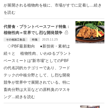
が展開される植物肉を核に、市場がすでに定着し…続き
を読む
代替食・プラントベースフード特集：
植物性肉＝世界でし烈な開発競争
2025.11.25
その他加工食品
特集
◇PBF最新動向 ●新技術・素材は
続々と 植物性肉、いわゆるプラント
ベースミートは“新市場”としてのPBF
の代名詞的カテゴリーであり、フード
テックの中核分野として、し烈な開発
競争が世界中で展開されている。特に
畜肉分野は大豆などの原料臭のマスキ
ング…続きを読む