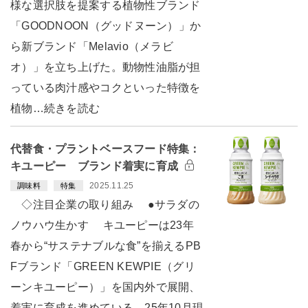
様な選択肢を提案する植物性ブランド
「GOODNOON（グッドヌーン）」か
ら新ブランド「Melavio（メラビ
オ）」を立ち上げた。動物性油脂が担
っている肉汁感やコクといった特徴を
植物…続きを読む
代替食・プラントベースフード特集：
キユーピー ブランド着実に育成
2025.11.25
調味料
特集
◇注目企業の取り組み ●サラダの
ノウハウ生かす キユーピーは23年
春から“サステナブルな食”を揃えるPB
Fブランド「GREEN KEWPIE（グリ
ーンキユーピー）」を国内外で展開、
着実に育成を進めている。25年10月現