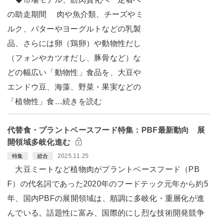
の助走期間 肉や魚介類、チーズやミ
ルク、バターやヨーグルトなどの乳製
品、さらには卵（鶏卵）や動物性だし
（フォンやカツオだし、豚骨など）な
どの幅広い「動物性」食品を、大豆や
エンドウ豆、海藻、野菜・果実などの
「植物性」食…続きを読む
代替食・プラントベースフード特集：PBF最新動向 展
開領域多岐化進む
2025.11.25
特集
総合
大豆ミートなど植物肉がプラントベースフード（PB
F）の代名詞であった2020年のフードテック元年から約5
年、国内PBFの展開領域は、順調に多岐化・重層化が進
んでいる。話題性に富み、国際的にし烈な技術開発競争