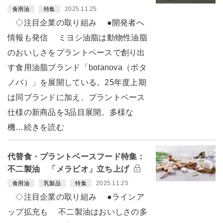
2025.11.25
食用油
特集
◇注目企業の取り組み ●開発者へ
情報も発信 ミヨシ油脂は動物性油脂
のおいしさをプラントベースで創り出
す食用油脂ブランド「botanova（ボタ
ノバ）」を展開している。25年度上期
は同ブランドに加え、プラントベース
仕様の新商品を3品目展開。多様な
機…続きを読む
代替食・プラントベースフード特集：
不二製油 「メラビオ」立ち上げ
2025.11.25
食用油
乳製品
特集
◇注目企業の取り組み ●ラインア
ップ拡充も 不二製油はおいしさの多