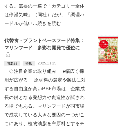
する。需要の一巡で「カテゴリー全体
は停滞気味」（同社）だが、「調理ハ
ードルが低い…続きを読む
代替食・プラントベースフード特集：
マリンフード 多彩な開発で優位に
2025.11.25
乳製品
特集
◇注目企業の取り組み ●幅広く採
用が広がる 原材料の選定や製法に対
する自由度が高いPBF市場は、企業成
長の鍵となる発想力や創造性が試され
る場でもある。マリンフードが同市場
で成功している大きな要因の一つがこ
こにあり、植物油脂を主原料とするチ