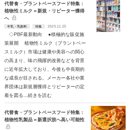
代替食・プラントベースフード特集：
植物性ミルク＝新規・リピーター獲得
へ
2025.11.25
牛乳・乳飲料
特集
◇PBF最新動向 ●積極的な販促施
策展開 植物性ミルク（プラントベー
スミルク）市場は健康や美容への関心
の高まり、味の飛躍的改善などを背景
に近年拡大しており、今後も中長期的
な成長が目される。メーカー各社や業
界団体は新規層獲得とリピーターの定
着を図る…続きを読む
代替食・プラントベースフード特集：
植物性乳製品＝新選択肢へ高い可能性