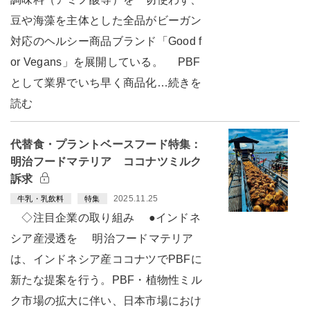
豆や海藻を主体とした全品がビーガン
対応のヘルシー商品ブランド「Good f
or Vegans」を展開している。 PBF
として業界でいち早く商品化…続きを
読む
代替食・プラントベースフード特集：
明治フードマテリア ココナツミルク
訴求
2025.11.25
牛乳・乳飲料
特集
◇注目企業の取り組み ●インドネ
シア産浸透を 明治フードマテリア
は、インドネシア産ココナツでPBFに
新たな提案を行う。PBF・植物性ミル
ク市場の拡大に伴い、日本市場におけ