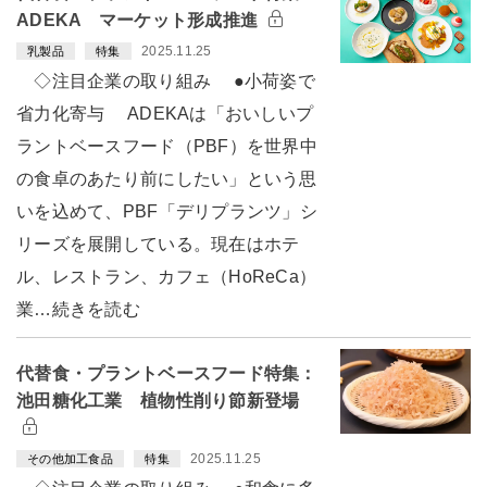
ADEKA マーケット形成推進
2025.11.25
乳製品
特集
◇注目企業の取り組み ●小荷姿で
省力化寄与 ADEKAは「おいしいプ
ラントベースフード（PBF）を世界中
の食卓のあたり前にしたい」という思
いを込めて、PBF「デリプランツ」シ
リーズを展開している。現在はホテ
ル、レストラン、カフェ（HoReCa）
業…続きを読む
代替食・プラントベースフード特集：
池田糖化工業 植物性削り節新登場
2025.11.25
その他加工食品
特集