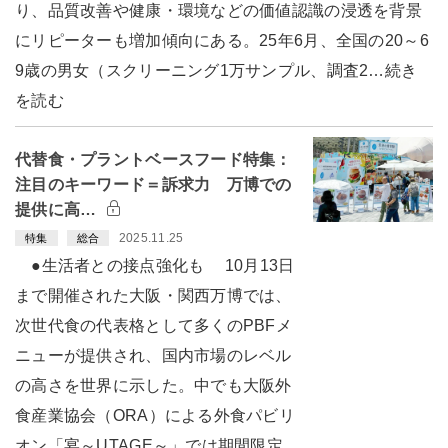
り、品質改善や健康・環境などの価値認識の浸透を背景
にリピーターも増加傾向にある。25年6月、全国の20～6
9歳の男女（スクリーニング1万サンプル、調査2…続き
を読む
代替食・プラントベースフード特集：
注目のキーワード＝訴求力 万博での
提供に高…
2025.11.25
特集
総合
●生活者との接点強化も 10月13日
まで開催された大阪・関西万博では、
次世代食の代表格として多くのPBFメ
ニューが提供され、国内市場のレベル
の高さを世界に示した。中でも大阪外
食産業協会（ORA）による外食パビリ
オン「宴～UTAGE～」では期間限定