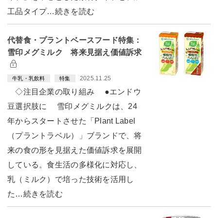
工品タイプ…続きを読む
代替食・プラントベースフード特集：
雪印メグミルク 将来見据え価値訴求
2025.11.25
牛乳・乳飲料
特集
◇注目企業の取り組み ●エンドウ
豆選択肢に 雪印メグミルクは、24
年からスタートさせた「Plant Label
（プラントラベル）」ブランドで、将
来の食の形を見据えた価値訴求を展開
している。食生活の多様化に対応し、
乳（ミルク）で培った技術を活用し
た…続きを読む