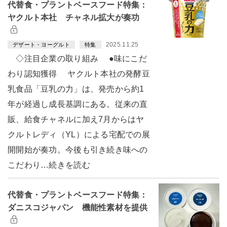
代替食・プラントベースフード特集：
ヤクルト本社 チャネル拡大が奏功
2025.11.25
デザート・ヨーグルト
特集
◇注目企業の取り組み ●味にこだ
わり認知獲得 ヤクルト本社の発酵豆
乳食品「豆乳の力」は、発売から約1
年が経過し成長基調にある。従来の直
販、給食チャネルに加え7月からはヤ
クルトレディ（YL）による宅配での展
開開始が奏功。今後も引き続き味への
こだわり…続きを読む
代替食・プラントベースフード特集：
ダニスコジャパン 機能性素材を提供