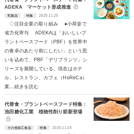
ADEKA マーケット形成推進
2025.11.25
乳製品
特集
◇注目企業の取り組み ●小荷姿で
省力化寄与 ADEKAは「おいしいプ
ラントベースフード（PBF）を世界中
の食卓のあたり前にしたい」という思
いを込めて、PBF「デリプランツ」シ
リーズを展開している。現在はホテ
ル、レストラン、カフェ（HoReCa）
業…続きを読む
代替食・プラントベースフード特集：
池田糖化工業 植物性削り節新登場
2025.11.25
その他加工食品
特集