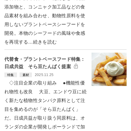
添加物と、コンニャク加工品などの食
品素材を組み合わせ、動物性原料を使
用しないプラントベースシーフードを
開発。本物のシーフードの風味や食感
を再現する…続きを読む
代替食・プラントベースフード特集：
日成共益 そら豆たんぱく提案
2025.11.25
特集
素材
◇注目企業の取り組み ●機能性優
れ物性も改良 大豆、エンドウ豆に続
く新たな植物性タンパク原料として注
目を集めるのが「そら豆たんぱく」
だ。日成共益が取り扱う同原料は、オ
ランダの企業が開発しポーランドで加