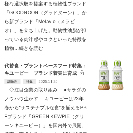
様な選択肢を提案する植物性ブランド
「GOODNOON（グッドヌーン）」か
ら新ブランド「Melavio（メラビ
オ）」を立ち上げた。動物性油脂が担
っている肉汁感やコクといった特徴を
植物…続きを読む
代替食・プラントベースフード特集：
キユーピー ブランド着実に育成
2025.11.25
調味料
特集
◇注目企業の取り組み ●サラダの
ノウハウ生かす キユーピーは23年
春から“サステナブルな食”を揃えるPB
Fブランド「GREEN KEWPIE（グリ
ーンキユーピー）」を国内外で展開、