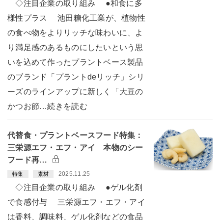
◇注目企業の取り組み ●和食に多
様性プラス 池田糖化工業が、植物性
の食べ物をよりリッチな味わいに、よ
り満足感のあるものにしたいという思
いを込めて作ったプラントベース製品
のブランド「プラントdeリッチ」シリ
ーズのラインアップに新しく「大豆の
かつお節…続きを読む
代替食・プラントベースフード特集：
三栄源エフ・エフ・アイ 本物のシー
フード再…
2025.11.25
特集
素材
◇注目企業の取り組み ●ゲル化剤
で食感付与 三栄源エフ・エフ・アイ
は香料、調味料、ゲル化剤などの食品