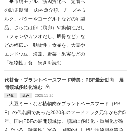
◆市場モデル、筋肉質化へ 定着へ
の助走期間 肉や魚介類、チーズやミ
ルク、バターやヨーグルトなどの乳製
品、さらには卵（鶏卵）や動物性だし
（フォンやカツオだし、豚骨など）な
どの幅広い「動物性」食品を、大豆や
エンドウ豆、海藻、野菜・果実などの
「植物性」食…続きを読む
代替食・プラントベースフード特集：PBF最新動向 展
開領域多岐化進む
2025.11.25
特集
総合
大豆ミートなど植物肉がプラントベースフード（PB
F）の代名詞であった2020年のフードテック元年から約5
年、国内PBFの展開領域は、順調に多岐化・重層化が進
んでいる。話題性に富み、国際的にし烈な技術開発競争