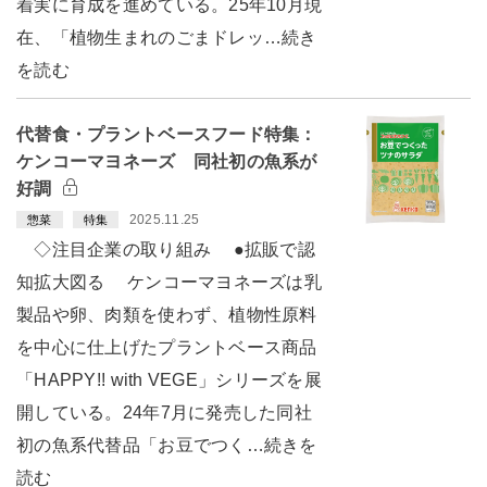
着実に育成を進めている。25年10月現
在、「植物生まれのごまドレッ…続き
を読む
代替食・プラントベースフード特集：
ケンコーマヨネーズ 同社初の魚系が
好調
2025.11.25
惣菜
特集
◇注目企業の取り組み ●拡販で認
知拡大図る ケンコーマヨネーズは乳
製品や卵、肉類を使わず、植物性原料
を中心に仕上げたプラントベース商品
「HAPPY!! with VEGE」シリーズを展
開している。24年7月に発売した同社
初の魚系代替品「お豆でつく…続きを
読む