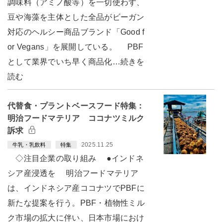
調味料（アミノ酸等）を一切使わず、
豆や海藻を主体とした全品がビーガン
対応のヘルシー商品ブランド「Good f
or Vegans」を展開している。 PBF
として業界でいち早く商品化…続きを
読む
代替食・プラントベースフード特集：
明治フードマテリア ココナツミルク
訴求
2025.11.25
牛乳・乳飲料
特集
◇注目企業の取り組み ●インドネ
シア産浸透を 明治フードマテリア
は、インドネシア産ココナツでPBFに
新たな提案を行う。PBF・植物性ミル
ク市場の拡大に伴い、日本市場におけ