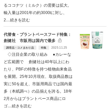
るココナツ（ミルク）の需要は拡大。
輸入量は2001年の約3000tに対し、
2…続きを読む
代替食・プラントベースフード特集：
創健社 市販用は国内で最多
2025.11.25
調理品・コメまわり品
特集
◇注目企業の取り組み ●カレーな
ど広範囲で 創健社は40年以上にわ
たり、PBFの特徴を持つ植物由来食品
を展開。25年10月現在、取扱商品数は
実に50を超え、市販用商品では国内最
多（本紙調べ）の品揃えを誇る。18年
2月からはプラントベース商品にロ
ゴ…続きを読む