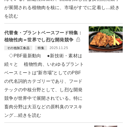
が展開される植物肉を核に、市場がすでに定着し…続き
を読む
代替食・プラントベースフード特集：
植物性肉＝世界でし烈な開発競争
2025.11.25
その他加工食品
特集
◇PBF最新動向 ●新技術・素材は
続々と 植物性肉、いわゆるプラント
ベースミートは“新市場”としてのPBF
の代名詞的カテゴリーであり、フード
テックの中核分野として、し烈な開発
競争が世界中で展開されている。特に
畜肉分野は大豆などの原料臭のマスキ
ング…続きを読む