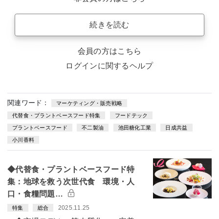
続きを読む
会員の方はこちら
ログインに関するヘルプ
関連ワード：
マーケティング・販売戦略
代替食・プラントベースフード特集
フードテック
プラントベースフード
不二製油
池田糖化工業
日成共益
小川香料
◆代替食・プラントベースフード特
集：地球を救う次世代食 環境・人
口・食糧問題…
2025.11.25
特集
総合