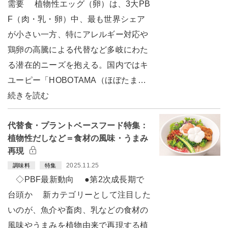
需要 植物性エッグ（卵）は、3大PB
F（肉・乳・卵）中、最も世界シェア
が小さい一方、特にアレルギー対応や
鶏卵の高騰による代替など多岐にわた
る潜在的ニーズを抱える。国内ではキ
ユーピー「HOBOTAMA（ほぼたま…
続きを読む
代替食・プラントベースフード特集：
植物性だしなど＝食材の風味・うまみ
再現
2025.11.25
調味料
特集
◇PBF最新動向 ●第2次成長期で
台頭か 新カテゴリーとして注目した
いのが、魚介や畜肉、乳などの食材の
風味やうまみを植物由来で再現する植