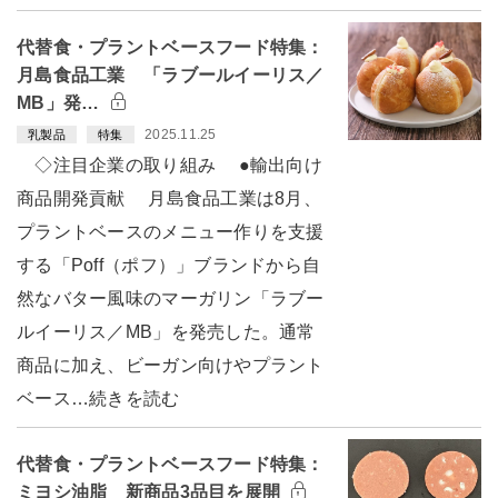
代替食・プラントベースフード特集：
月島食品工業 「ラブールイーリス／
MB」発…
2025.11.25
乳製品
特集
◇注目企業の取り組み ●輸出向け
商品開発貢献 月島食品工業は8月、
プラントベースのメニュー作りを支援
する「Poff（ポフ）」ブランドから自
然なバター風味のマーガリン「ラブー
ルイーリス／MB」を発売した。通常
商品に加え、ビーガン向けやプラント
ベース…続きを読む
代替食・プラントベースフード特集：
ミヨシ油脂 新商品3品目を展開