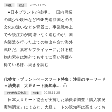
2025.11.25
特集
総合
●日本ブランドが後押し 国内胃袋
の減少や欧米などPBF先進諸国との食
文化の違いなどを背景に、事業戦略上
で今後注力が間違いなく進むのが、国
内製造を行った上での輸出を含む海外
戦略だ。素材サプライヤーにおける植
物肉素材は海外でもすでに高い評価を
得ているほ…続きを読む
代替食・プラントベースフード特集：注目のキーワード
＝消費者 大豆ミート認知率…
2025.11.25
その他加工食品
特集
日本大豆ミート協会が実施した消費者調査「購入状況
実態調査」によると、大豆ミートの認知率は高まってお