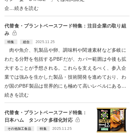
企…続きを読む
代替食・プラントベースフード特集：注目企業の取り組
み
2025.11.25
特集
総合
肉や魚介、乳製品や卵、調味料や関連素材など多岐に
わたる分野を包括するPBFだが、カバー範囲は今後も拡
大することが予想される。これらを支えるべく、参入企
業では強みを生かした製品・技術開発を進めており、わ
が国のPBF製品は世界的にも極めて高いレベルにある…
続きを読む
代替食・プラントベースフード特集：
日本ハム タンパク多様化対応
2025.11.25
その他加工食品
特集