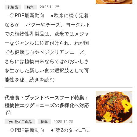
2025.11.25
乳製品
特集
◇PBF最新動向 ●欧米に続く定着
なるか バターやチーズ、ヨーグルト
での植物性乳製品は、欧米ではメジャ
ーなジャンルに位置付けられ、わが国
でも健康志向やベジタリアンニーズ、
さらには植物由来ならではのおいしさ
を生かした新しい食の選択肢として可
能性を秘…続きを読む
代替食・プラントベースフード特集：
植物性エッグ＝ニーズの多様化へ対応
2025.11.25
その他加工食品
特集
◇PBF最新動向 ●“第2のタマゴ”に