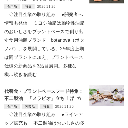
2025.11.25
食用油
特集
◇注目企業の取り組み ●開発者へ
情報も発信 ミヨシ油脂は動物性油脂
のおいしさをプラントベースで創り出
す食用油脂ブランド「botanova（ボタ
ノバ）」を展開している。25年度上期
は同ブランドに加え、プラントベース
仕様の新商品を3品目展開。多様な
機…続きを読む
代替食・プラントベースフード特集：
不二製油 「メラビオ」立ち上げ
2025.11.25
食用油
乳製品
特集
◇注目企業の取り組み ●ラインア
ップ拡充も 不二製油はおいしさの多