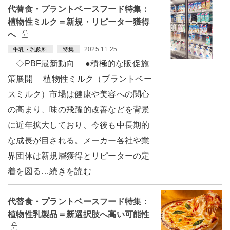
代替食・プラントベースフード特集：
植物性ミルク＝新規・リピーター獲得
へ
2025.11.25
牛乳・乳飲料
特集
◇PBF最新動向 ●積極的な販促施
策展開 植物性ミルク（プラントベー
スミルク）市場は健康や美容への関心
の高まり、味の飛躍的改善などを背景
に近年拡大しており、今後も中長期的
な成長が目される。メーカー各社や業
界団体は新規層獲得とリピーターの定
着を図る…続きを読む
代替食・プラントベースフード特集：
植物性乳製品＝新選択肢へ高い可能性