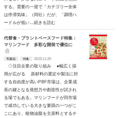
する。需要の一巡で「カテゴリー全体
は停滞気味」（同社）だが、「調理ハ
ードルが低い…続きを読む
代替食・プラントベースフード特集：
マリンフード 多彩な開発で優位に
2025.11.25
乳製品
特集
◇注目企業の取り組み ●幅広く採
用が広がる 原材料の選定や製法に対
する自由度が高いPBF市場は、企業成
長の鍵となる発想力や創造性が試され
る場でもある。マリンフードが同市場
で成功している大きな要因の一つがこ
こにあり、植物油脂を主原料とするチ