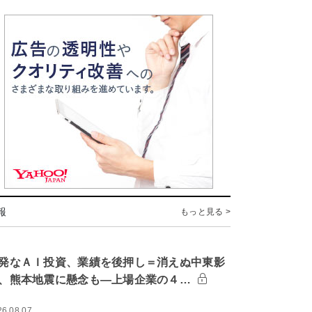
報
もっと見る >
発なＡＩ投資、業績を後押し＝消えぬ中東影
、熊本地震に懸念も―上場企業の４…
26.08.07