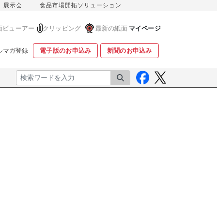
展示会
食品市場開拓ソリューション
面ビューアー
クリッピング
最新の紙面
マイページ
ルマガ登録
電子版のお申込み
新聞のお申込み
検索