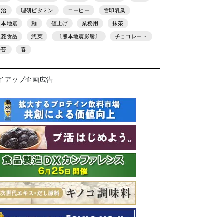
明治
理研ビタミン
コーヒー
雪印乳業
熊本地震
麺
値上げ
業務用
抹茶
三菱食品
惣菜
〔熊本地震影響〕
チョコレート
海苔
春
イアップ企画広告