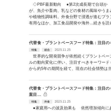
◇PBF最新動向 ●第2次成長期で台頭か
が、魚介や畜肉、乳などの食材の風味やうま
や植物性調味料。外食分野で浸透が進むプラ
有用なほか、加工食品開発や海外…続きを読
代替食・プラントベースフード特集：注目の
2025.11.25
特集
総合
世界的な開発競争が依然続くプラントベース
ルの動向変化に伴い、注目すべきキーワード
から約5年の期間を経て、現在の社会情勢は
代替食・プラントベースフード特集：注目の
案目…
2025.11.25
特集
外食
●家庭用への波及効果も 依然増加傾向に