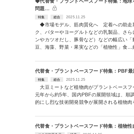
◆代替食・プラントベースフード特集：地球
問題…
2025.11.25
特集
総合
◆市場モデル、筋肉質化へ 定着への助走
ク、バターやヨーグルトなどの乳製品、さら
ンやカツオだし、豚骨など）などの幅広い「
豆、海藻、野菜・果実などの「植物性」食…
代替食・プラントベースフード特集：PBF
2025.11.25
特集
総合
大豆ミートなど植物肉がプラントベースフード
元年から約5年、国内PBFの展開領域は、
的にし烈な技術開発競争が展開される植物肉
代替食・プラントベースフード特集：植物性