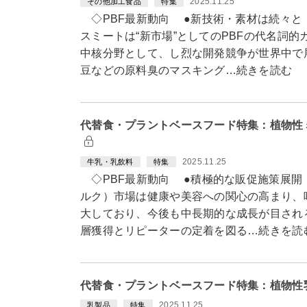
2025.11.25
その他加工食品
特集
◇PBF最新動向 ●新技術・素材は続々と
スミートは“新市場”としてのPBFの代名詞
中核分野として、し烈な開発競争が世界中で
豆などの原料臭のマスキング…続きを読む
代替食・プラントベースフード特集：植物性
2025.11.25
牛乳・乳飲料
特集
◇PBF最新動向 ●積極的な販促施策展開
ルク）市場は健康や美容への関心の高まり、
大しており、今後も中長期的な成長が目され
層獲得とリピーターの定着を図る…続きを読
代替食・プラントベースフード特集：植物性
2025.11.25
乳製品
特集