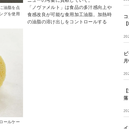
ニューの考案に貢献していく。
「ノヴァメルト」は食品の多汁感向上や
に油脂を点
ングを使用
食感改良が可能な食用加工油脂。加熱時
コ
の油脂の溶け出しをコントロールする
【
20
ビ
月
20
【
落
20
ロールケー
イ