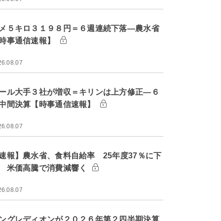
メ５キロ３１９８円＝６週連続下落―農水省
時事通信速報】
26.08.07
ール大手３社が増収＝キリンは上方修正―６
中間決算【時事通信速報】
26.08.07
速報】農水省、食料自給率 25年度37％に下
 米価高騰で消費減響く
26.08.07
ングレディオンが２０２６年第２四半期決算