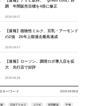
【速報】アサヒ飲料、「green cola」好
調 年間販売目標を4倍に修正
2026.08.07
.
【速報】植物性ミルク、豆乳・アーモンド
の2強 26年上期過去最高達成
2026.08.07
.
【速報】ローソン、調理ロボ導入店を拡
大 先行店で好評
2026.08.06
目キーワード
2026.08.08付
特集
日本アクセス
コラボ
岩田醸造
中食