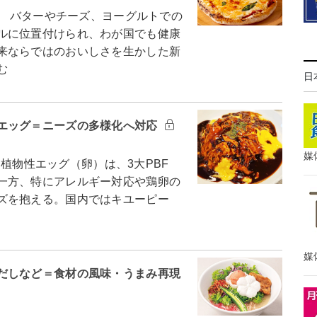
 バターやチーズ、ヨーグルトでの
ルに位置付けられ、わが国でも健康
来ならではのおいしさを生かした新
む
日
エッグ＝ニーズの多様化へ対応
媒
植物性エッグ（卵）は、3大PBF
一方、特にアレルギー対応や鶏卵の
ズを抱える。国内ではキユーピー
媒
だしなど＝食材の風味・うまみ再現