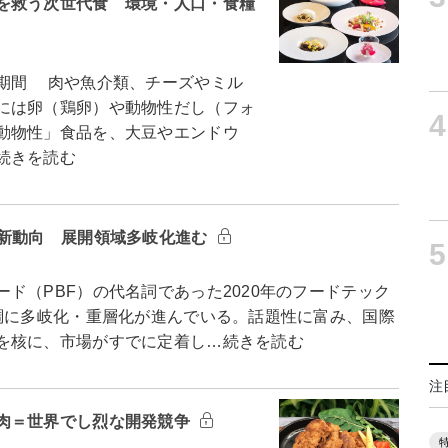
を救う次世代食 環境・人口・食糧
期間 肉や魚介類、チーズやミル
には卵（鶏卵）や動物性だし（フォ
4
動物性」食品を、大豆やエンドウ
続きを読む
最新動向 展開領域多岐化進む
5
（PBF）の代名詞であった2020年のフードテック
順調に多岐化・重層化が進んでいる。話題性に富み、国際
を核に、市場がすでに定着し…続きを読む
注
肉＝世界でし烈な開発競争