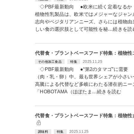
◇PBF最新動向 ●欧米に続く定着なるか
植物性乳製品は、欧米ではメジャーなジャン
志向やベジタリアンニーズ、さらには植物由
しい食の選択肢として可能性を秘…続きを読
代替食・プラントベースフード特集：植物性
2025.11.25
その他加工食品
特集
◇PBF最新動向 ●“第2のタマゴ”に需要 
（肉・乳・卵）中、最も世界シェアが小さい
高騰による代替など多岐にわたる潜在的ニー
「HOBOTAMA（ほぼたま…続きを読む
代替食・プラントベースフード特集：植物性
2025.11.25
調味料
特集