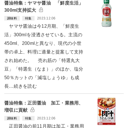
醤油特集：ヤマサ醤油 「鮮度生活」
300ml支持拡大
2023.12.06
調味料
特集
ヤマサ醤油は今12月期、「鮮度生
活」300mlを浸透させている。主流の
450ml、200mlと異なり、現代の小世
帯の卓上、料理に適量と提案して支持
され始めた。 売れ筋の「特選丸大
豆」「特選生（なま）」のほか、塩分
50％カットの「減塩しょうゆ」も成
長…続きを読む
醤油特集：正田醤油 加工・業務用、
増収に貢献
2023.12.06
調味料
特集
正田醤油の前11月期は加工・業務用