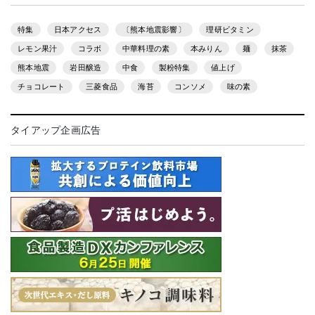
特集
日本アクセス
〔熊本地震影響〕
理研ビタミン
レモン果汁
コラボ
中華料理の素
本みりん
麺
抹茶
熊本地震
岩田醸造
中食
製粉特集
値上げ
チョコレート
三菱食品
海苔
コンソメ
味の素
タイアップ企画広告