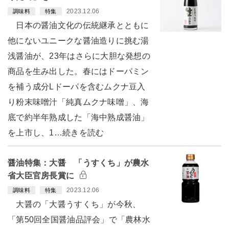
2023.12.06
調味料
特集
日本の醤油文化の伝統継承とともに
他にないユニークな醤油造りに挑む湯
浅醤油が、23年はさらに大胆な発想の
商品を生み出した。春にはドーパミン
を補う成分Lドーパを含むムクナ豆入
り粉末味噌汁「純真ムクナ味噌」、海
底で約半年熟成した「海中熟成醤油」
を上市し、1…続きを読む
醤油特集：大醤 「うすくち」が農水
省大臣官房長賞に
2023.12.06
調味料
特集
大醤の「大醤うすくち」が今秋、
「第50回全国醤油品評会」で「農林水