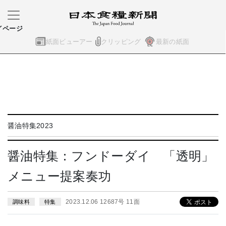
イページ
紙面ビューアー
クリッピング
最新の紙面
醤油特集2023
醤油特集：フンドーダイ 「透明」
メニュー提案奏功
2023.12.06 12687号 11面
調味料
特集