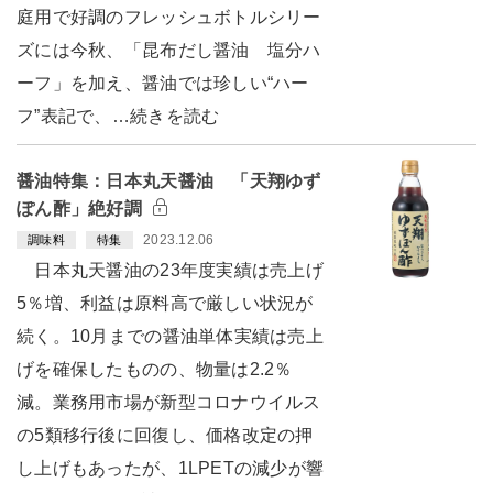
庭用で好調のフレッシュボトルシリー
ズには今秋、「昆布だし醤油 塩分ハ
ーフ」を加え、醤油では珍しい“ハー
フ”表記で、…続きを読む
醤油特集：日本丸天醤油 「天翔ゆず
ぽん酢」絶好調
2023.12.06
調味料
特集
日本丸天醤油の23年度実績は売上げ
5％増、利益は原料高で厳しい状況が
続く。10月までの醤油単体実績は売上
げを確保したものの、物量は2.2％
減。業務用市場が新型コロナウイルス
の5類移行後に回復し、価格改定の押
し上げもあったが、1LPETの減少が響