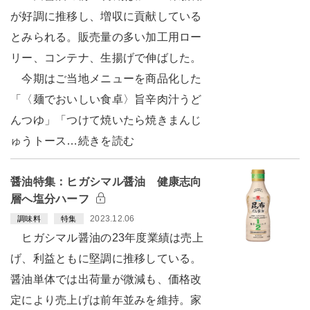
が好調に推移し、増収に貢献している
とみられる。販売量の多い加工用ロー
リー、コンテナ、生揚げで伸ばした。
今期はご当地メニューを商品化した
「〈麺でおいしい食卓〉旨辛肉汁うど
んつゆ」「つけて焼いたら焼きまんじ
ゅうトース…続きを読む
醤油特集：ヒガシマル醤油 健康志向
層へ塩分ハーフ
2023.12.06
調味料
特集
ヒガシマル醤油の23年度業績は売上
げ、利益ともに堅調に推移している。
醤油単体では出荷量が微減も、価格改
定により売上げは前年並みを維持。家