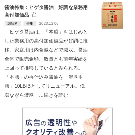
醤油特集：ヒゲタ醤油 好調な業務用
高付加価品
2023.12.06
調味料
特集
ヒゲタ醤油は、「本膳」をはじめと
した業務用の高付加価値品が好調に推
移。家庭用は内食減などで減収。醤油
全体で販売金額、数量とも前年実績を
上回って推移しているとみられる。
「本膳」の再仕込み醤油を「濃厚本
膳」10LBIBとしてリニューアル。低
塩ながら濃厚、…続きを読む