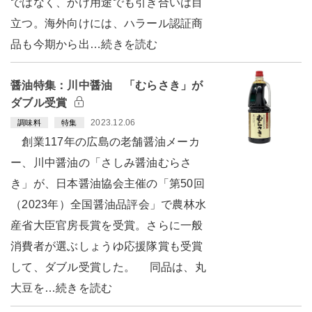
ではなく、かけ用途でも引き合いは目
立つ。海外向けには、ハラール認証商
品も今期から出…続きを読む
醤油特集：川中醤油 「むらさき」が
ダブル受賞
2023.12.06
調味料
特集
創業117年の広島の老舗醤油メーカ
ー、川中醤油の「さしみ醤油むらさ
き」が、日本醤油協会主催の「第50回
（2023年）全国醤油品評会」で農林水
産省大臣官房長賞を受賞。さらに一般
消費者が選ぶしょうゆ応援隊賞も受賞
して、ダブル受賞した。 同品は、丸
大豆を…続きを読む