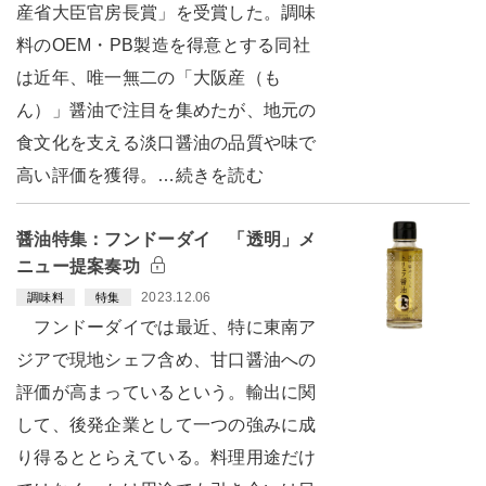
産省大臣官房長賞」を受賞した。調味
料のOEM・PB製造を得意とする同社
は近年、唯一無二の「大阪産（も
ん）」醤油で注目を集めたが、地元の
食文化を支える淡口醤油の品質や味で
高い評価を獲得。…続きを読む
醤油特集：フンドーダイ 「透明」メ
ニュー提案奏功
2023.12.06
調味料
特集
フンドーダイでは最近、特に東南ア
ジアで現地シェフ含め、甘口醤油への
評価が高まっているという。輸出に関
して、後発企業として一つの強みに成
り得るととらえている。料理用途だけ