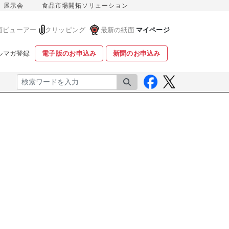
展示会
食品市場開拓ソリューション
面ビューアー
クリッピング
最新の紙面
マイページ
ルマガ登録
電子版のお申込み
新聞のお申込み
検索