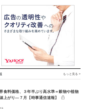
報
もっと見る >
界食料価格、３年半ぶり高水準＝穀物や植物
値上がり―７月【時事通信速報】
:19