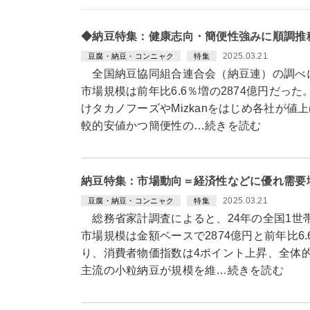
◆納豆特集：健康志向・簡便性強みに順調推
2025.03.21
豆腐・納豆・コンニャク
特集
全国納豆協同組合連合会（納豆連）の調べに
市場規模は前年比6.6％増の2874億円だっ
けタカノフーズやMizkanをはじめ各社が
較的安値かつ簡便性の…続きを読む
納豆特集：市場動向＝経済性などに優れ需要
2025.03.21
豆腐・納豆・コンニャク
特集
総務省家計調査によると、24年の全国1世帯
市場規模は金額ベースで2874億円と前年比6
り、消費者物価指数は4ポイント上昇、全体
主流の小粒納豆が規模を維…続きを読む