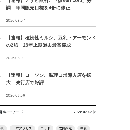
【速報】アサヒ飲料、「green cola」好
調 年間販売目標を4倍に修正
2026.08.07
.
【速報】植物性ミルク、豆乳・アーモンド
の2強 26年上期過去最高達成
2026.08.07
.
【速報】ローソン、調理ロボ導入店を拡
大 先行店で好評
2026.08.06
目キーワード
2026.08.08付
特集
日本アクセス
コラボ
岩田醸造
中食