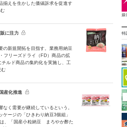
品揃えを生かした価値訴求を促進す
読む
媒
拡販に注力
特
要の新規開拓を目指す。業務用納豆
・フリーズドライ（FD）商品の拡
にチルド商品の集約化を実施し、工
読む
の国産化推進
響なく需要が継続しているという。
ッケージの「ひきわり納豆3個組」
は、「国産小粒納豆 まろやか酢た