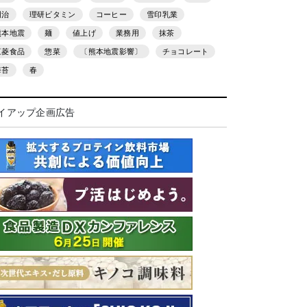
明治
理研ビタミン
コーヒー
雪印乳業
熊本地震
麺
値上げ
業務用
抹茶
三菱食品
惣菜
〔熊本地震影響〕
チョコレート
海苔
春
イアップ企画広告