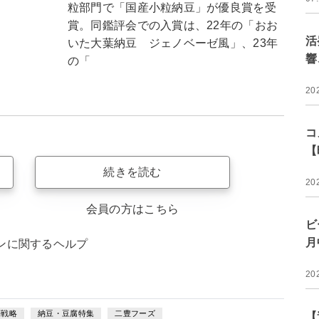
粒部門で「国産小粒納豆」が優良賞を受
賞。同鑑評会での入賞は、22年の「おお
活
いた大葉納豆 ジェノベーゼ風」、23年
響
の「
20
コ
【
続きを読む
20
会員の方はこちら
ビ
月
ンに関するヘルプ
20
売戦略
納豆・豆腐特集
二豊フーズ
【