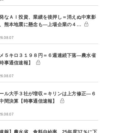
発なＡＩ投資、業績を後押し＝消えぬ中東影
、熊本地震に懸念も―上場企業の４…
26.08.07
メ５キロ３１９８円＝６週連続下落―農水省
時事通信速報】
26.08.07
ール大手３社が増収＝キリンは上方修正―６
中間決算【時事通信速報】
26.08.07
速報】農水省、食料自給率 25年度37％に下