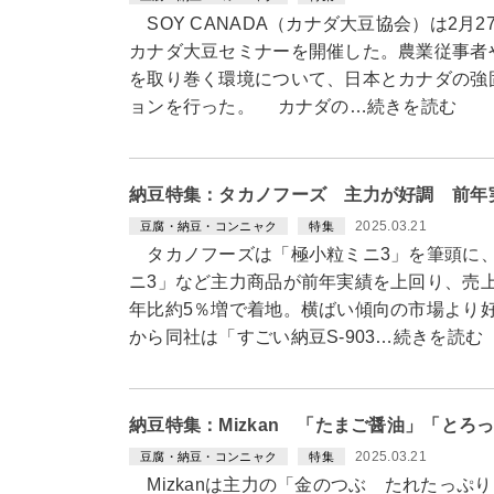
SOY CANADA（カナダ大豆協会）は2月
カナダ大豆セミナーを開催した。農業従事者
を取り巻く環境について、日本とカナダの強
ョンを行った。 カナダの…続きを読む
納豆特集：タカノフーズ 主力が好調 前年
2025.03.21
豆腐・納豆・コンニャク
特集
タカノフーズは「極小粒ミニ3」を筆頭に、
ニ3」など主力商品が前年実績を上回り、売
年比約5％増で着地。横ばい傾向の市場より
から同社は「すごい納豆S-903…続きを読む
納豆特集：Mizkan 「たまご醤油」「とろ
2025.03.21
豆腐・納豆・コンニャク
特集
Mizkanは主力の「金のつぶ たれたっぷ