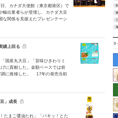
27日、カナダ大使館（東京都港区）で
や輸出業者らが登壇し、カナダ大豆
固な関係を見据えたプレゼンテーシ
タ
実績上回る
「国産丸大豆」「旨味ひきわりミ
上げに貢献した。金額ベースでは前
好調に推移した。 17年の発売当初
っ豆」成長
り！たまご醤油たれ」「パキッ！とた