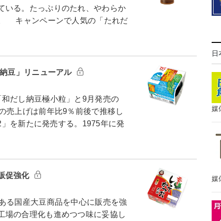
ている。たっぷりのたれ、やわらか
。 キャンペーンで人気の「たれだ
日
布納豆」リニューアル
和だし納豆極小粒」と9月発売の
媒
の売上げは前年比9％前後で推移し
2」を新たに発売する。1975年に発
販促強化
媒
ある国産大豆商品を中心に販売を強
工場の合理化も進めつつ味に妥協し