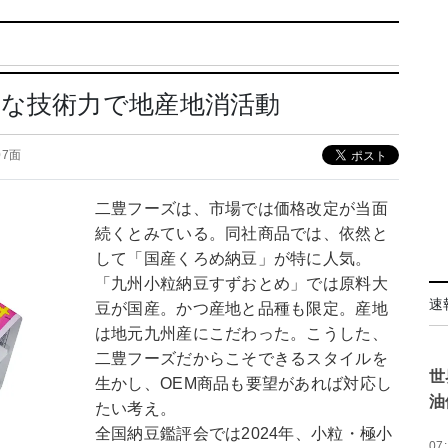
かな技術力で地産地消活動
 07面
二豊フーズは、市場では価格改定が当面
続くとみている。同社商品では、依然と
して「国産くろめ納豆」が特に人気。
「九州小粒納豆すずおとめ」では原料大
速
豆が国産。かつ産地と品種も限定。産地
は地元九州産にこだわった。こうした、
二豊フーズだからこそできるスタイルを
世
生かし、OEM商品も要望があれば対応し
油
たい考え。
全国納豆鑑評会では2024年、小粒・極小
07