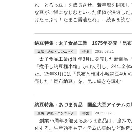
れ とろっ豆」を成長させ、若年層を開拓し
な豆がご飯になじむといった価値が浸透した
けたっぷり！たまご醤油たれ」…続きを読む
納豆特集：太子食品工業 1975年発売「昆
2025.03.21
豆腐・納豆・コンニャク
特集
太子食品工業は昨年3月に発売した新商品「
「煮干し納豆極小粒」がけん引し、24年全体
た。25年3月には「昆布と椎茸小粒納豆40g×
売した「昆布納豆」を、昆…続きを読む
納豆特集：あづま食品 国産大豆アイテムの
2025.03.21
豆腐・納豆・コンニャク
特集
創業75周年を迎えるあづま食品は、強みで
化する。生産効率やアイテムの集約など製造