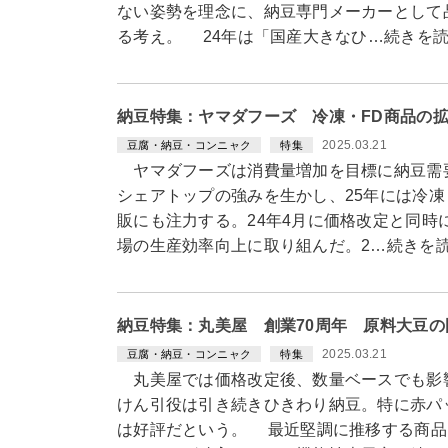
ない姿勢を理念に、納豆専門メーカーとして
る考え。 24年は「国産大きなひ…続きを
納豆特集：ヤマダフーズ 冷凍・FD商品の
2025.03.21
豆腐・納豆・コンニャク
特集
ヤマダフーズは消費量増加を目標に納豆需
シェアトップの強みを生かし、25年には冷凍
販にも注力する。24年4月に価格改定と同時
場の生産効率向上に取り組んだ。2…続きを
納豆特集：丸美屋 創業70周年 原料大豆
2025.03.21
豆腐・納豆・コンニャク
特集
丸美屋では価格改定後、数量ベースでも影
けん引役は引き続きひきわり納豆。特に赤パ
は好評だという。 最近堅調に推移する商品