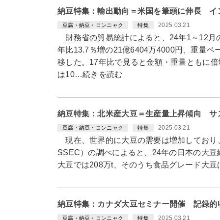
納豆特集：輸出動向＝米国を筆頭に伸長 イ
2025.03.21
豆腐・納豆・コンニャク
特集
財務省の貿易統計によると、24年1～12
年比13.7％増の21億6404万4000円、重量ベ
移した。17年比で見ると金額・重量ともに
は10…続きを読む
納豆特集：北米産大豆＝生産量上昇傾向 サ
2025.03.21
豆腐・納豆・コンニャク
特集
現在、世界的に大豆の需要は増加しており
SSEC）の調べによると、24年の日本の大豆
大豆では208万t、そのうち食品グレード大豆は
納豆特集：カナダ大豆セミナー開催 記録的
2025.03.21
豆腐・納豆・コンニャク
特集