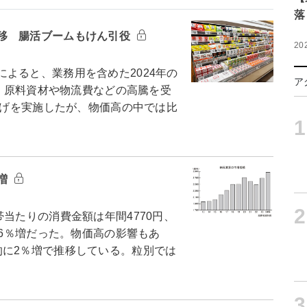
落
移 腸活ブームもけん引役
20
よると、業務用を含めた2024年の
ア
た。原料資材や物流費などの高騰を受
値上げを実施したが、物価高の中では比
1
増
2
当たりの消費金額は年間4770円、
.6％増だった。物価高の影響もあ
的に2％増で推移している。粒別では
3