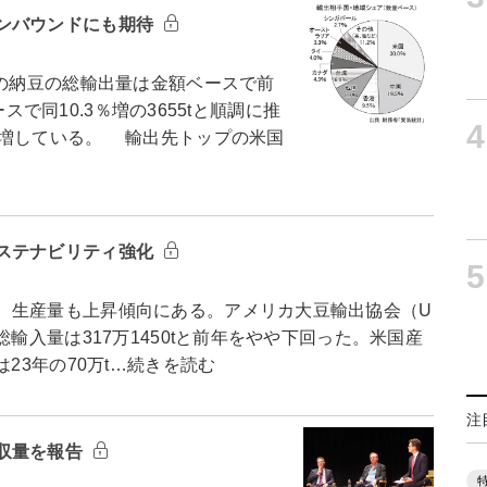
ンバウンドにも期待
月の納豆の総輸出量は金額ベースで前
ースで同10.3％増の3655tと順調に推
4
倍増している。 輸出先トップの米国
ステナビリティ強化
5
、生産量も上昇傾向にある。アメリカ大豆輸出協会（U
総輸入量は317万1450tと前年をやや下回った。米国産
23年の70万t…続きを読む
注
収量を報告