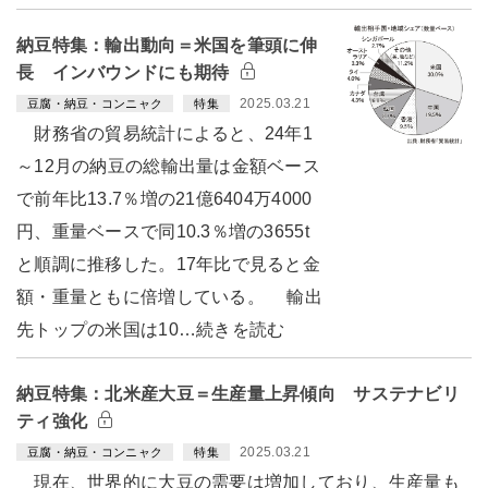
納豆特集：輸出動向＝米国を筆頭に伸
長 インバウンドにも期待
2025.03.21
豆腐・納豆・コンニャク
特集
財務省の貿易統計によると、24年1
～12月の納豆の総輸出量は金額ベース
で前年比13.7％増の21億6404万4000
円、重量ベースで同10.3％増の3655t
と順調に推移した。17年比で見ると金
額・重量ともに倍増している。 輸出
先トップの米国は10…続きを読む
納豆特集：北米産大豆＝生産量上昇傾向 サステナビリ
ティ強化
2025.03.21
豆腐・納豆・コンニャク
特集
現在、世界的に大豆の需要は増加しており、生産量も