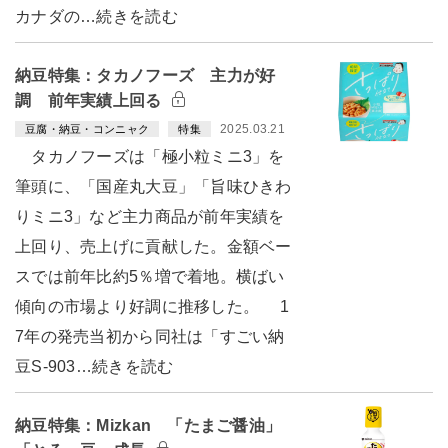
カナダの…続きを読む
納豆特集：タカノフーズ 主力が好
調 前年実績上回る
2025.03.21
豆腐・納豆・コンニャク
特集
タカノフーズは「極小粒ミニ3」を
筆頭に、「国産丸大豆」「旨味ひきわ
りミニ3」など主力商品が前年実績を
上回り、売上げに貢献した。金額ベー
スでは前年比約5％増で着地。横ばい
傾向の市場より好調に推移した。 1
7年の発売当初から同社は「すごい納
豆S-903…続きを読む
納豆特集：Mizkan 「たまご醤油」