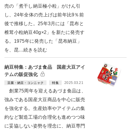
売の「煮干し納豆極小粒」がけん引
し、24年全体の売上げは前年比9％前
後で推移した。25年3月には「昆布と
椎茸小粒納豆40g×2」を新たに発売す
る。1975年に発売した「昆布納豆」
を、昆…続きを読む
納豆特集：あづま食品 国産大豆アイ
テムの販促強化
2025.03.21
豆腐・納豆・コンニャク
特集
創業75周年を迎えるあづま食品は、
強みである国産大豆商品を中心に販売
を強化する。生産効率やアイテムの集
約など製造工場の合理化も進めつつ味
に妥協しない姿勢を理念に、納豆専門