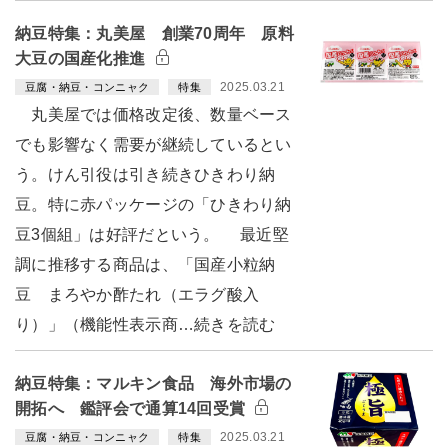
納豆特集：丸美屋 創業70周年 原料
大豆の国産化推進
2025.03.21
豆腐・納豆・コンニャク
特集
丸美屋では価格改定後、数量ベース
でも影響なく需要が継続しているとい
う。けん引役は引き続きひきわり納
豆。特に赤パッケージの「ひきわり納
豆3個組」は好評だという。 最近堅
調に推移する商品は、「国産小粒納
豆 まろやか酢たれ（エラグ酸入
り）」（機能性表示商…続きを読む
納豆特集：マルキン食品 海外市場の
開拓へ 鑑評会で通算14回受賞
2025.03.21
豆腐・納豆・コンニャク
特集