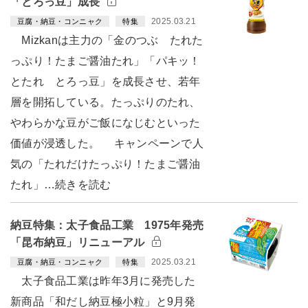
「とろっ豆」成長
2025.03.21
豆腐・納豆・コンニャク
特集
Mizkanは主力の「金のつぶ たれた
っぷり！たまご醤油たれ」「パキッ！
とたれ とろっ豆」を成長させ、若年
層を開拓している。たっぷりのたれ、
やわらかな豆がご飯になじむといった
価値が浸透した。 キャンペーンで人
気の「たれだけたっぷり！たまご醤油
たれ」…続きを読む
納豆特集：太子食品工業 1975年発売
「昆布納豆」リニューアル
2025.03.21
豆腐・納豆・コンニャク
特集
太子食品工業は昨年3月に発売した
新商品「和だし納豆極小粒」と9月発