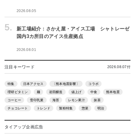
2026.08.05
5.
新工場紹介：さかえ屋・アイス工場 シャトレーゼ
国内3カ所目のアイス生産拠点
2026.08.01
注目キーワード
2026.08.07付
特集
日本アクセス
〔熊本地震影響〕
コラボ
理研ビタミン
麺
岩田醸造
値上げ
中食
熊本地震
コーヒー
雪印乳業
海苔
レモン果汁
抹茶
チョコレート
トレンド
製粉特集
惣菜
明治
タイアップ企画広告