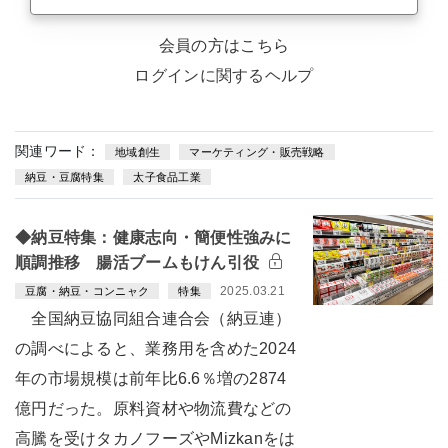
会員の方はこちら
ログインに関するヘルプ
関連ワード：
地域創生
マーケティング・販売戦略
納豆・豆腐特集
太子食品工業
◆納豆特集：健康志向・簡便性強みに
順調推移 腸活ブームもけん引役
2025.03.21
豆腐・納豆・コンニャク
特集
全国納豆協同組合連合会（納豆連）
の調べによると、業務用を含めた2024
年の市場規模は前年比6.6％増の2874
億円だった。原料資材や物流費などの
高騰を受けタカノフーズやMizkanをは