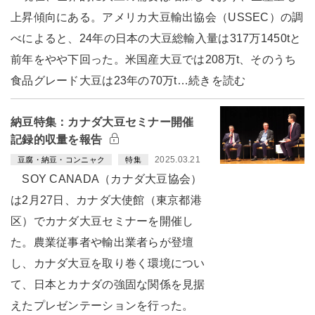
上昇傾向にある。アメリカ大豆輸出協会（USSEC）の調
べによると、24年の日本の大豆総輸入量は317万1450tと
前年をやや下回った。米国産大豆では208万t、そのうち
食品グレード大豆は23年の70万t…続きを読む
納豆特集：カナダ大豆セミナー開催
記録的収量を報告
2025.03.21
豆腐・納豆・コンニャク
特集
SOY CANADA（カナダ大豆協会）
は2月27日、カナダ大使館（東京都港
区）でカナダ大豆セミナーを開催し
た。農業従事者や輸出業者らが登壇
し、カナダ大豆を取り巻く環境につい
て、日本とカナダの強固な関係を見据
えたプレゼンテーションを行った。