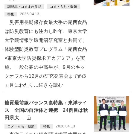
調理品・コメまわり品
コメ・もち・穀類
2026.04.13
特集
災害用長期保存食最大手の尾西食品
は防災教育にも注力し昨年、東京大学
大学院情報学環開沼研究室と共同で、
体験型防災教育プログラム「尾西食品
×東京大学防災探求アカデミア」を実
施。一般公募の中高生が、9月のキッ
クオフから12月の研究発表会まで約3
ヵ月にわたり…続きを読む
糖質最前線バランス食特集：東洋ライ
ス 全国の自治体と連携 24例目は秋
田県大…
2026.04.13
コメ・もち・穀類
特集