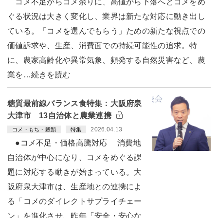
コメ不足からコメ余りに、高値から下落へとコメをめ
ぐる状況は大きく変化し、業界は新たな対応に動き出し
ている。「コメを選んでもらう」ための新たな視点での
価値訴求や、生産、消費面での持続可能性の追求。特
に、農家高齢化や異常気象、頻発する自然災害など、農
業を…続きを読む
糖質最前線バランス食特集：大阪府泉
大津市 13自治体と農業連携
2026.04.13
コメ・もち・穀類
特集
●コメ不足・価格高騰対応 消費地
自治体が中心になり、コメをめぐる課
題に対応する動きが始まっている。大
阪府泉大津市は、生産地との連携によ
る「コメのダイレクトサプライチェー
ン」を進化させ、昨年「安全・安心な