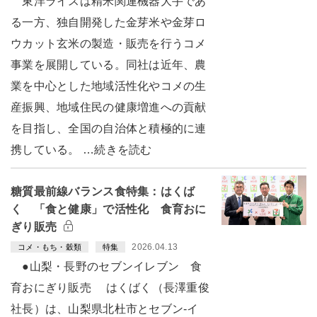
東洋ライスは精米関連機器大手であ
る一方、独自開発した金芽米や金芽ロ
ウカット玄米の製造・販売を行うコメ
事業を展開している。同社は近年、農
業を中心とした地域活性化やコメの生
産振興、地域住民の健康増進への貢献
を目指し、全国の自治体と積極的に連
携している。 …続きを読む
糖質最前線バランス食特集：はくば
く 「食と健康」で活性化 食育おに
ぎり販売
2026.04.13
コメ・もち・穀類
特集
●山梨・長野のセブンイレブン 食
育おにぎり販売 はくばく（長澤重俊
社長）は、山梨県北杜市とセブン-イ