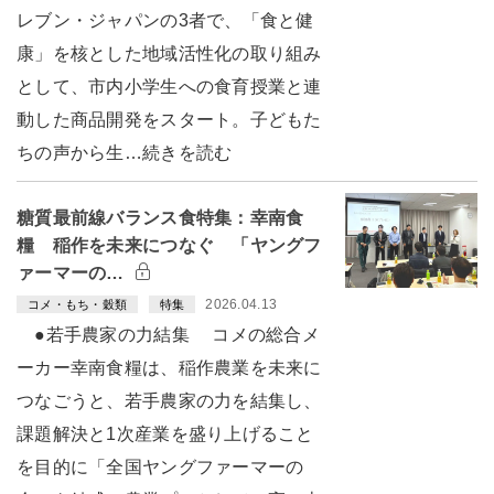
レブン・ジャパンの3者で、「食と健
康」を核とした地域活性化の取り組み
として、市内小学生への食育授業と連
動した商品開発をスタート。子どもた
ちの声から生…続きを読む
糖質最前線バランス食特集：幸南食
糧 稲作を未来につなぐ 「ヤングフ
ァーマーの…
2026.04.13
コメ・もち・穀類
特集
●若手農家の力結集 コメの総合メ
ーカー幸南食糧は、稲作農業を未来に
つなごうと、若手農家の力を結集し、
課題解決と1次産業を盛り上げること
を目的に「全国ヤングファーマーの