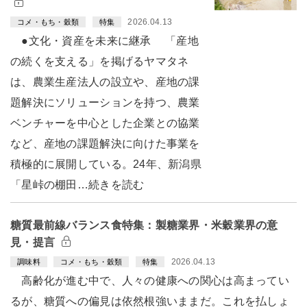
2026.04.13
コメ・もち・穀類
特集
●文化・資産を未来に継承 「産地
の続くを支える」を掲げるヤマタネ
は、農業生産法人の設立や、産地の課
題解決にソリューションを持つ、農業
ベンチャーを中心とした企業との協業
など、産地の課題解決に向けた事業を
積極的に展開している。24年、新潟県
「星峠の棚田…続きを読む
糖質最前線バランス食特集：製糖業界・米穀業界の意
見・提言
2026.04.13
調味料
コメ・もち・穀類
特集
高齢化が進む中で、人々の健康への関心は高まってい
るが、糖質への偏見は依然根強いままだ。これを払しょ