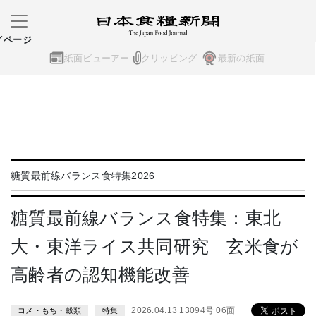
イページ
紙面ビューアー
クリッピング
最新の紙面
糖質最前線バランス食特集2026
糖質最前線バランス食特集：東北
大・東洋ライス共同研究 玄米食が
高齢者の認知機能改善
2026.04.13 13094号 06面
コメ・もち・穀類
特集