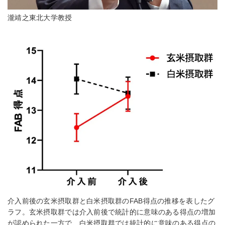
瀧靖之東北大学教授
介入前後の玄米摂取群と白米摂取群のFAB得点の推移を表したグ
ラフ。玄米摂取群では介入前後で統計的に意味のある得点の増加
が認められた一方で、白米摂取群では統計的に意味のある得点の