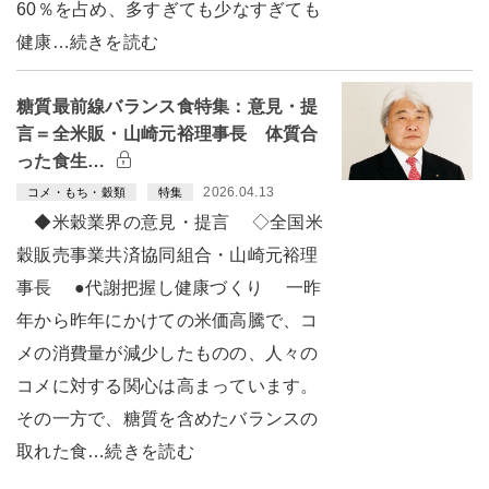
60％を占め、多すぎても少なすぎても
健康…続きを読む
糖質最前線バランス食特集：意見・提
言＝全米販・山崎元裕理事長 体質合
った食生…
2026.04.13
コメ・もち・穀類
特集
◆米穀業界の意見・提言 ◇全国米
穀販売事業共済協同組合・山崎元裕理
事長 ●代謝把握し健康づくり 一昨
年から昨年にかけての米価高騰で、コ
メの消費量が減少したものの、人々の
コメに対する関心は高まっています。
その一方で、糖質を含めたバランスの
取れた食…続きを読む