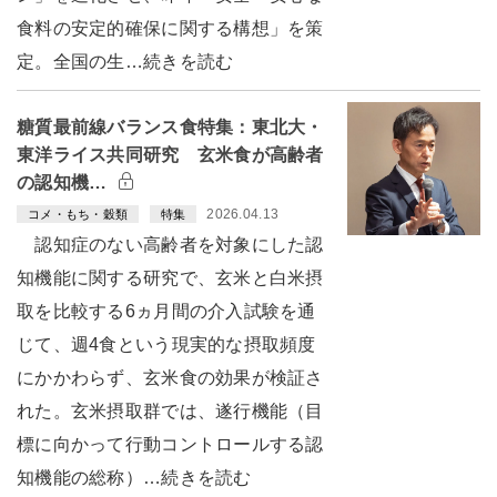
食料の安定的確保に関する構想」を策
定。全国の生…続きを読む
糖質最前線バランス食特集：東北大・
東洋ライス共同研究 玄米食が高齢者
の認知機…
2026.04.13
コメ・もち・穀類
特集
認知症のない高齢者を対象にした認
知機能に関する研究で、玄米と白米摂
取を比較する6ヵ月間の介入試験を通
じて、週4食という現実的な摂取頻度
にかかわらず、玄米食の効果が検証さ
れた。玄米摂取群では、遂行機能（目
標に向かって行動コントロールする認
知機能の総称）…続きを読む