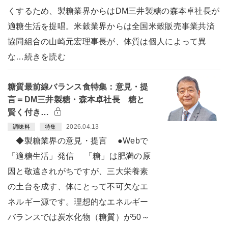
くするため、製糖業界からはDM三井製糖の森本卓社長が
適糖生活を提唱。米穀業界からは全国米穀販売事業共済
協同組合の山崎元宏理事長が、体質は個人によって異
な…続きを読む
糖質最前線バランス食特集：意見・提
言＝DM三井製糖・森本卓社長 糖と
賢く付き…
2026.04.13
調味料
特集
◆製糖業界の意見・提言 ●Webで
「適糖生活」発信 「糖」は肥満の原
因と敬遠されがちですが、三大栄養素
の土台を成す、体にとって不可欠なエ
ネルギー源です。理想的なエネルギー
バランスでは炭水化物（糖質）が50～