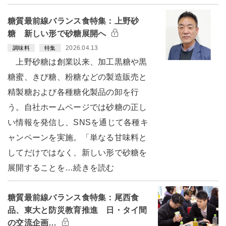
糖質最前線バランス食特集：上野砂
糖 新しい形で砂糖展開へ
2026.04.13
調味料
特集
上野砂糖は創業以来、加工黒糖や黒
糖蜜、きび糖、粉糖などの製造販売と
精製糖および各種糖化製品の卸を行
う。自社ホームページでは砂糖の正し
い情報を発信し、SNSを通じて各種キ
ャンペーンを実施。「単なる甘味料と
してだけではなく、新しい形で砂糖を
展開することを…続きを読む
糖質最前線バランス食特集：尾西食
品、東大と防災教育推進 日・タイ間
の交流企画…