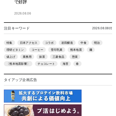
で好評
2026.08.06
注目キーワード
2026.08.08付
特集
日本アクセス
コラボ
岩田醸造
中食
明治
理研ビタミン
コーヒー
雪印乳業
熊本地震
麺
値上げ
業務用
抹茶
三菱食品
惣菜
〔熊本地震影響〕
チョコレート
海苔
春
タイアップ企画広告