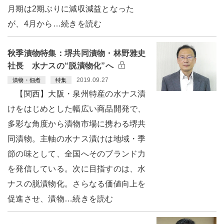
月期は2期ぶりに減収減益となった
が、4月から…続きを読む
秋季漬物特集：堺共同漬物・林野雅史
社長 水ナスの“脱漬物化”へ
2019.09.27
漬物・佃煮
特集
【関西】大阪・泉州特産の水ナス漬
けをはじめとした幅広い商品開発で、
多彩な角度から漬物市場に携わる堺共
同漬物。主軸の水ナス漬けは地域・季
節の味として、全国へそのブランド力
を発信している。次に目指すのは、水
ナスの脱漬物化。さらなる価値向上を
促進させ、漬物…続きを読む