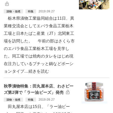
2019.09.27
漬物・佃煮
特集
栃木県漬物工業協同組合は11日、異
業種交流会としてエバラ食品工業栃木
工場と日本たばこ産業（JT）北関東工
場を訪問した。 午前の部はさくら市
のエバラ食品工業栃木工場を見学し
た。同工場では焼肉のタレをはじめ現
在注力しているプチッと鍋などポーシ
ョンタイプ…続きを読む
秋季漬物特集：田丸屋本店、わさビー
ズ第2弾で「ラー油ビーズ」発売
2019.09.27
漬物・佃煮
特集
田丸屋本店は15日、「ラー油ビー