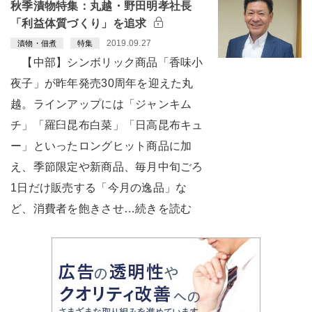
秋季漬物特集：丸越・野田明孝社長
「利益体質づくり」を追求
2019.09.27
漬物・佃煮
特集
【中部】シンボリック商品「香味小
夜子」が昨年発売30周年を迎えた丸
越。ラインアップには「ジャンキム
チ」「羅臼昆布白菜」「日高昆布キュ
ー」といったロングヒット商品に加
え、季節限定や新商品、毎月中旬ごろ
1日だけ販売する「今月の逸品」な
ど、消費者を飽きさせ…続きを読む