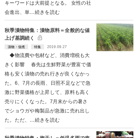
キーワードは大前提となる。 女性の社
会進出、単…続きを読む
秋季漬物特集：漬物原料＝全般的な値
上げ基調続く
2019.09.27
漬物・佃煮
特集
◆物流費や包材など、消費増税も大
きく影響 春先は生鮮野菜が豊富で価
格も安く漬物の売れ行きが良くなかっ
た。6、7月の長雨、日照不足などで急
激に野菜価格が上昇して、原料も高く
売りにくくなった。7月末からの暑さ
でショウガや梅製品が急激に売れ出し
た。ただ、…続きを読む