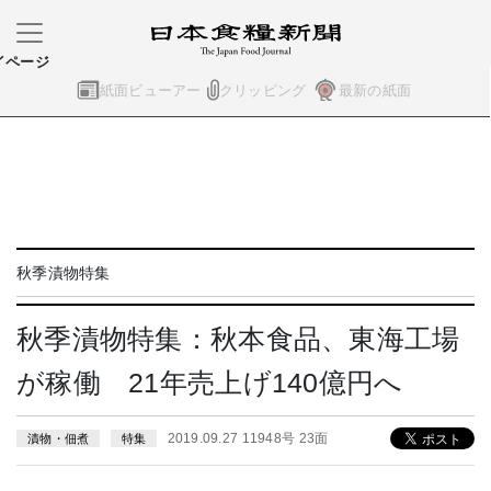
イページ
紙面ビューアー
クリッピング
最新の紙面
秋季漬物特集
秋季漬物特集：秋本食品、東海工場
が稼働 21年売上げ140億円へ
2019.09.27 11948号 23面
漬物・佃煮
特集