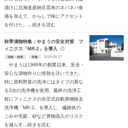
漬けに北海道産納豆昆布のネバネバ食
感を加えて、からしで味にアクセント
を付けた。…続きを読む
秋季漬物特集：やまうの安全対策 フ
ィニクス「MR-2」を導入
2019.09.27
漬物・佃煮
特集
やまうは1946年の創業以来、安全・
安心な漬物作りに情熱を注いできた。
特に原料野菜の洗浄にはタイプの異な
る3台の洗浄機を使用。最終の洗浄工
程にフィニクスの水圧式自動異物除去
洗浄機「MR-2」を導入し、繊維状の
ごみや毛髪、砂など異物混入のリスク
を減らす…続きを読む