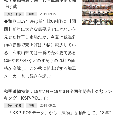
秋季漬物特集：梅干し＝低温多雨で売
上げ減
2019.09.27
漬物・佃煮
特集
◆和歌山19年産は前年比8割作に 【関
西】前年に大きな需要増でにぎわいを
見せた梅干し市場だが、今夏は低温多
雨の影響で売上げは大幅に減少してい
る。和歌山県では一番の売れ筋である
C級や規格外などのすそもの原料の価
格が高騰し、この秋に値上げする加工
メーカーも…続きを読む
秋季漬物特集：18年7月～19年6月全国年間売上金額ラン
キング KSP-PO…
2019.09.27
漬物・佃煮
特集
「KSP-POSデータ」から「漬物」を抽出して、18年7