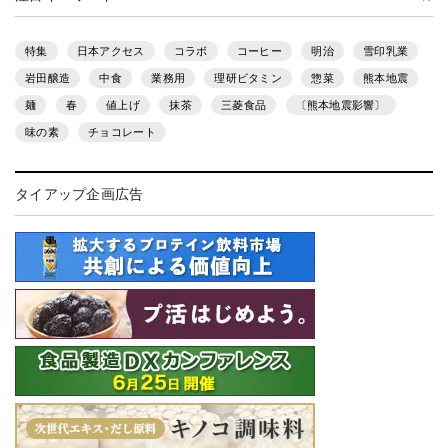
特集
日本アクセス
コラボ
コーヒー
明治
雪印乳業
岩田醸造
中食
業務用
理研ビタミン
惣菜
熊本地震
麺
春
値上げ
抹茶
三菱食品
〔熊本地震影響〕
味の素
チョコレート
タイアップ企画広告