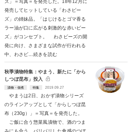
ズ」＝写真＝を発売した。18年12月に
発売してヒットしている「わさビー
ズ」の姉妹品。「はじけるとゴマ香る
ラー油が口に広がる刺激的な赤いビー
ズ」がコンセプト。 わさビーズの開
発に向け、さまざまな試作が行われる
中、わさビ…続きを読む
秋季漬物特集：やまう、新たに「から
しつぼ昆布」投入
2019.09.27
漬物・佃煮
特集
やまうは2日、おかず漬物シリーズ
のラインアップとして「からしつぼ昆
布（230g）」＝写真＝を発売した。
ご飯に合う惣菜風漬物で、酒のつま
みにも合う。パリパリした食感のつぼ