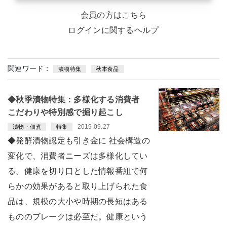
会員の方はこちら
ログインに関するヘルプ
関連ワード：
漬物特集
秋本食品
◆秋季漬物特集：多様化する消費者
こだわりや特別感で掘り起こし
2019.09.27
漬物・佃煮
特集
◆発酵漬物認定も引き金に 社会構造の
変化で、消費者ニーズは多様化してい
る。健康を切り口とした情報番組で何
らかの効果があると取り上げられた食
品は、規模の大小や時期の長短はある
もののブレークは必至だ。健康という