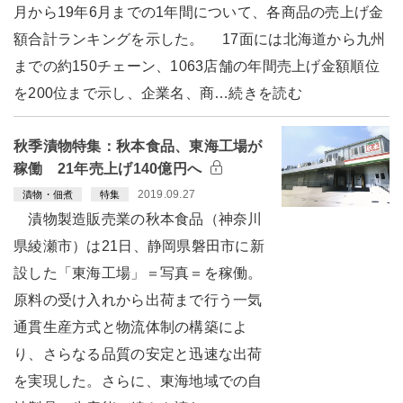
月から19年6月までの1年間について、各商品の売上げ金
額合計ランキングを示した。 17面には北海道から九州
までの約150チェーン、1063店舗の年間売上げ金額順位
を200位まで示し、企業名、商…続きを読む
秋季漬物特集：秋本食品、東海工場が
稼働 21年売上げ140億円へ
2019.09.27
漬物・佃煮
特集
漬物製造販売業の秋本食品（神奈川
県綾瀬市）は21日、静岡県磐田市に新
設した「東海工場」＝写真＝を稼働。
原料の受け入れから出荷まで行う一気
通貫生産方式と物流体制の構築によ
り、さらなる品質の安定と迅速な出荷
を実現した。さらに、東海地域での自