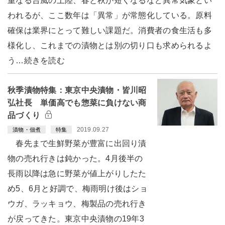
重なる台風の上陸、春と秋が短くなるなど異常気象とい
われるが、ここ数年は「異常」が常態化している。原料
確保は業界にとって難しい課題だ。消費者の食生活も多
様化し、これまでの漬物とは別の切り口も求められるよ
う…続きを読む
秋季漬物特集：東京中央漬物・皆川昭
弘社長 単価高でも惣菜に負けない商
品づくり
2019.09.27
漬物・佃煮
特集
春先まで生鮮野菜が豊富に出回り漬
物の売れ行きは鈍かった。4月後半の
長雨以降は急に野菜が値上がりしたた
め5、6月と好調で、梅雨明け後はショ
ウガ、ラッキョウ、梅製品の売れ行き
が戻ってきた。東京中央漬物の19年3