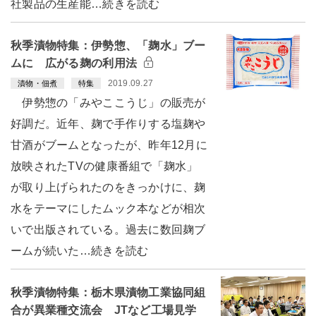
社製品の生産能…続きを読む
秋季漬物特集：伊勢惣、「麹水」ブー
ムに 広がる麹の利用法
2019.09.27
漬物・佃煮
特集
伊勢惣の「みやここうじ」の販売が
好調だ。近年、麹で手作りする塩麹や
甘酒がブームとなったが、昨年12月に
放映されたTVの健康番組で「麹水」
が取り上げられたのをきっかけに、麹
水をテーマにしたムック本などが相次
いで出版されている。過去に数回麹ブ
ームが続いた…続きを読む
秋季漬物特集：栃木県漬物工業協同組
合が異業種交流会 JTなど工場見学