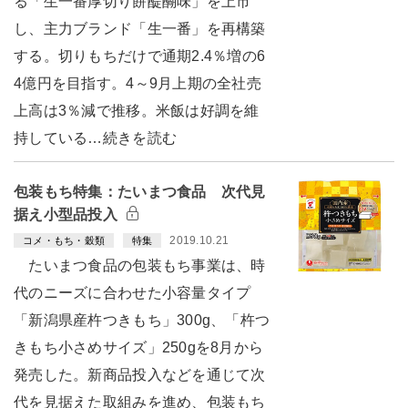
る「生一番厚切り餅醍醐味」を上市
し、主力ブランド「生一番」を再構築
する。切りもちだけで通期2.4％増の6
4億円を目指す。4～9月上期の全社売
上高は3％減で推移。米飯は好調を維
持している…続きを読む
包装もち特集：たいまつ食品 次代見
据え小型品投入
2019.10.21
コメ・もち・穀類
特集
たいまつ食品の包装もち事業は、時
代のニーズに合わせた小容量タイプ
「新潟県産杵つきもち」300g、「杵つ
きもち小さめサイズ」250gを8月から
発売した。新商品投入などを通じて次
代を見据えた取組みを進め、包装もち