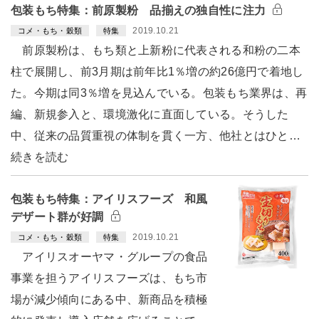
包装もち特集：前原製粉 品揃えの独自性に注力
2019.10.21
コメ・もち・穀類
特集
前原製粉は、もち類と上新粉に代表される和粉の二本
柱で展開し、前3月期は前年比1％増の約26億円で着地し
た。今期は同3％増を見込んでいる。包装もち業界は、再
編、新規参入と、環境激化に直面している。そうした
中、従来の品質重視の体制を貫く一方、他社とはひと…
続きを読む
包装もち特集：アイリスフーズ 和風
デザート群が好調
2019.10.21
コメ・もち・穀類
特集
アイリスオーヤマ・グループの食品
事業を担うアイリスフーズは、もち市
場が減少傾向にある中、新商品を積極