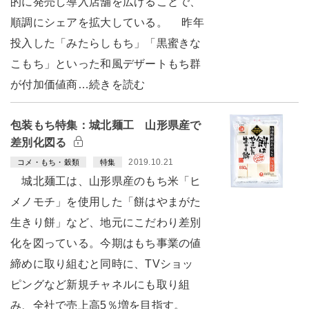
的に発売し導入店舗を広げることで、
順調にシェアを拡大している。 昨年
投入した「みたらしもち」「黒蜜きな
こもち」といった和風デザートもち群
が付加価値商…続きを読む
包装もち特集：城北麺工 山形県産で
差別化図る
2019.10.21
コメ・もち・穀類
特集
城北麺工は、山形県産のもち米「ヒ
メノモチ」を使用した「餅はやまがた
生きり餅」など、地元にこだわり差別
化を図っている。今期はもち事業の値
締めに取り組むと同時に、TVショッ
ピングなど新規チャネルにも取り組
み、全社で売上高5％増を目指す。