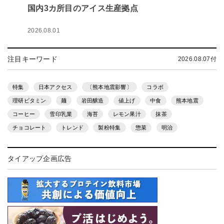
国内3カ所目のアイス生産拠点
2026.08.01
注目キーワード
2026.08.07付
特集
日本アクセス
〔熊本地震影響〕
コラボ
理研ビタミン
麺
岩田醸造
値上げ
中食
熊本地震
コーヒー
雪印乳業
海苔
レモン果汁
抹茶
チョコレート
トレンド
製粉特集
惣菜
明治
タイアップ企画広告