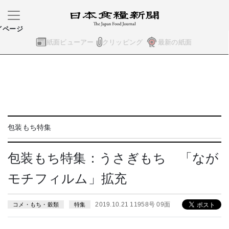
イページ
紙面ビューアー
クリッピング
最新の紙面
包装もち特集
包装もち特集：うさぎもち 「なが
モチフィルム」拡充
2019.10.21 11958号 09面
コメ・もち・穀類
特集