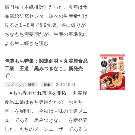
億円強（本紙推計）だった。今年は食
品需給研究センター調べの生産量だけ
見ると1～8月で5.9％増。冬に偏りが
ちなもち需要期だが、生産の平準化に
よる生…続きを読む
包装もち特集：関連商材＝丸美屋食品
工業 王道「黒みつきなこ」新発売
2019.10.21
コメ・もち・穀類
特集
●もち専用たれ市場を開拓 丸美屋
食品工業はもち専用だれの「おもち
亭」を展開し、今秋は甘味の王道メニ
ューである「黒みつきなこ」を新発売
した。もちのメーンユーザーであるシ