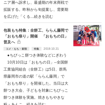
ニア層へ訴求し、最盛期の年末商戦で
拡販する。昨秋から旬提案し、需要期
を広げた「くる…続きを読む
包装もち特集：全餅工、ららん藤岡で
「おもち祭り」開催 「おもちの日」
普及へ
2019.10.21
コメ・もち・穀類
特集
●ちびっこ餅つき体験などにぎわう
10月10日は「おもちの日」--全国餅
工業協同組合（全餅工）は5日、群馬
県藤岡市の道の駅「ららん藤岡」で
「おもち祭り」を開催した。当日は大
餅つき大会、子どもを対象にちびっこ
餅つき体験を実施。焼きもちやきな
粉・あんこ…続きを読む