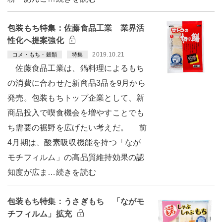
包装もち特集：佐藤食品工業 業界活
性化へ提案強化
2019.10.21
コメ・もち・穀類
特集
佐藤食品工業は、鍋料理によるもち
の消費に合わせた新商品3品を9月から
発売。包装もちトップ企業として、新
商品投入で喫食機会を増やすことでも
ち需要の裾野を広げたい考えだ。 前
4月期は、酸素吸収機能を持つ「なが
モチフィルム」の高品質維持効果の認
知度が広ま…続きを読む
包装もち特集：うさぎもち 「ながモ
チフィルム」拡充