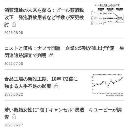
酒類流通の未来を探る：ビール類酒税
改正 発泡酒飲用者など半数が変更検
討
2026.08.08
コストと価格：ナフサ問題 企業の5割が値上げ予定 生
団連追跡調査で判明
2026.07.08
食品工場の新設工期、10年で2倍に
強まる人手不足の影響
2026.06.22
若い既婚女性に“包丁キャンセル”浸透 キユーピーが調
査
2026.06.17