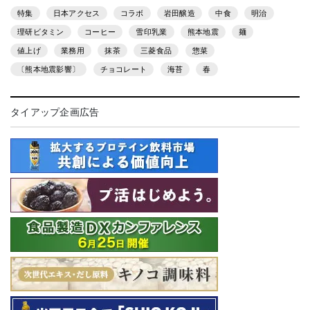
特集
日本アクセス
コラボ
岩田醸造
中食
明治
理研ビタミン
コーヒー
雪印乳業
熊本地震
麺
値上げ
業務用
抹茶
三菱食品
惣菜
〔熊本地震影響〕
チョコレート
海苔
春
タイアップ企画広告