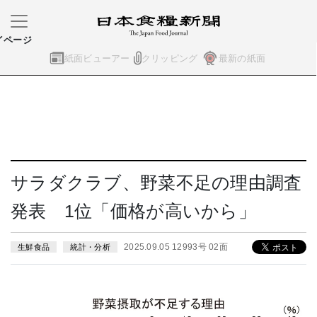
イページ
紙面ビューアー
クリッピング
最新の紙面
サラダクラブ、野菜不足の理由調査
発表 1位「価格が高いから」
2025.09.05 12993号 02面
生鮮食品
統計・分析