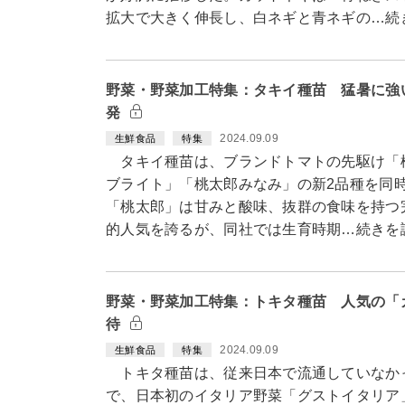
拡大で大きく伸長し、白ネギと青ネギの…続
野菜・野菜加工特集：タキイ種苗 猛暑に強
発
2024.09.09
生鮮食品
特集
タキイ種苗は、ブランドトマトの先駆け「
ブライト」「桃太郎みなみ」の新2品種を同時
「桃太郎」は甘みと酸味、抜群の食味を持つ
的人気を誇るが、同社では生育時期…続きを
野菜・野菜加工特集：トキタ種苗 人気の「
待
2024.09.09
生鮮食品
特集
トキタ種苗は、従来日本で流通していなか
で、日本初のイタリア野菜「グストイタリア