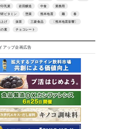
雪印乳業
岩田醸造
中食
業務用
理研ビタミン
惣菜
熊本地震
麺
春
値上げ
抹茶
三菱食品
〔熊本地震影響〕
味の素
チョコレート
イアップ企画広告