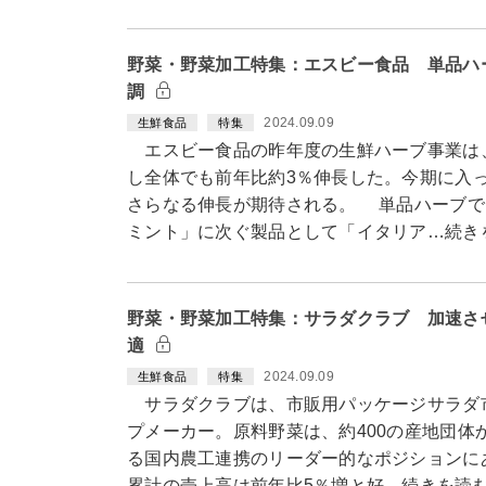
野菜・野菜加工特集：エスビー食品 単品ハ
調
2024.09.09
生鮮食品
特集
エスビー食品の昨年度の生鮮ハーブ事業は
し全体でも前年比約3％伸長した。今期に入
さらなる伸長が期待される。 単品ハーブで
ミント」に次ぐ製品として「イタリア…続き
野菜・野菜加工特集：サラダクラブ 加速さ
適
2024.09.09
生鮮食品
特集
サラダクラブは、市販用パッケージサラダ市
プメーカー。原料野菜は、約400の産地団体
る国内農工連携のリーダー的なポジションにあ
累計の売上高は前年比5％増と好…続きを読