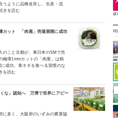
合うように品種改良し、生産・流
続きを読む
媒
特
薄カット 「肉葱」売場展開に成功
のこと京都が、東日本のSMで売
の極薄1mmカットの「肉葱」は精
開に成功。青ネギを食べる習慣のな
きを読む
きくな」認知へ 万博で世界にアピー
郊に多く、大阪府のいずみの農業協