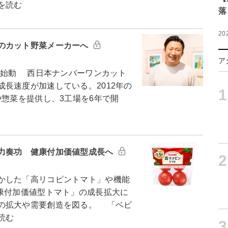
を読む
落
20
のカット野菜メーカーへ
ア
画始動 西日本ナンバーワンカット
長速度が加速している。2012年の
1
や惣菜を提供し、3工場を6年で開
力奏功 健康付加価値型成長へ
2
かした「高リコピントマト」や機能
健康付加価値型トマト」の成長拡大に
の拡大や需要創造を図る。 「ベビ
読む
3