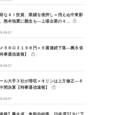
発なＡＩ投資、業績を後押し＝消えぬ中東影
、熊本地震に懸念も―上場企業の４…
26.08.07
メ５キロ３１９８円＝６週連続下落―農水省
時事通信速報】
26.08.07
ール大手３社が増収＝キリンは上方修正―６
中間決算【時事通信速報】
26.08.07
速報】農水省、食料自給率 25年度37％に下