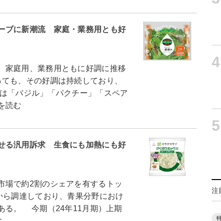
ーブに新潮流 家庭・業務用とも好
4
、家庭用、業務用ともに好調に推移
っても、その好調は持続しており、
は「バジル」「パクチー」「スペア
を読む
5
せる汎用訴求 生食にも加熱にも好
場で約2割のシェアを有するトッ
注
から調達しており、青果分野におけ
る。 今期（24年11月期）上期
む