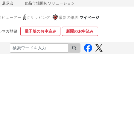
展示会
食品市場開拓ソリューション
面ビューアー
クリッピング
最新の紙面
マイページ
ルマガ登録
電子版のお申込み
新聞のお申込み
検索