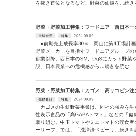
を抜き首位となるなど、野菜の価値を…続き
野菜・野菜加工特集：フードニア 西日本一
2024.09.09
生鮮食品
特集
●前期売上成長率30％ 岡山に第4工場計
野菜メーカーを目指すフードニアグループの成
創業以降、西日本のSM、DgSにカット野菜
設、日本農業への危機感から…続きを読む
野菜・野菜加工特集：カゴメ 高リコピン注
2024.09.09
生鮮食品
特集
カゴメの生鮮野菜事業は、同社の強みを生
性表示食品の「高GABAトマト」などの「
取り組む。中玉トマトやミニトマトの喫食者
ーリーフ」では、「洗浄済ベビーリ…続きを