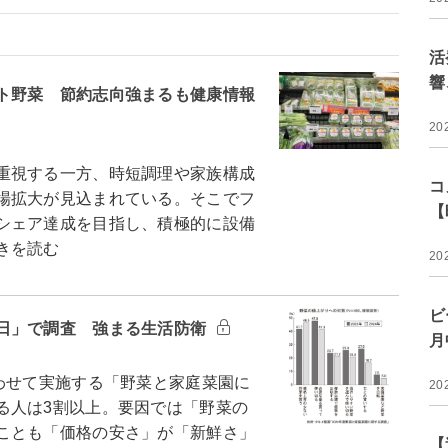
活
響
ト野菜 節約志向強まるも健康情報
20
重視する一方、時短調理や家族構成
コ
場拡大が見込まれている。そこでフ
【
シェア達成を目指し、積極的に設備
きを読む
20
ビ
日」で調査 強まる生活防衛
月
わせて実施する「野菜と家庭菜園に
20
る人は3割以上。要因では「野菜の
ことも「価格の安さ」が「新鮮さ」
【