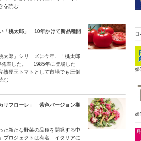
きを読む
い「桃太郎」 10年かけて新品種開
日
桃太郎」シリーズに今年、「桃太郎
発表した。 1985年に登場した
媒
完熟硬玉トマトとして市場でも圧倒
読む
カリフローレ」 紫色バージョン期
媒
った新たな野菜の品種を開発する中
」プロジェクトは有名。イタリアに