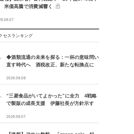
 米価高騰で消費減響く
26.08.07
クセスランキング
.
◆酒類流通の未来を探る：一杯の意味問い
直す時代へ 酒税改正、新たな転換点に
2026.08.08
.
“三菱食品がいてよかった”に全力 4戦略
で製販の成長支援 伊藤社長が方針示す
2026.08.07
.