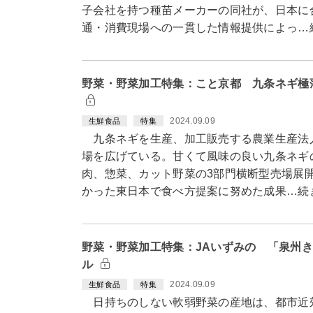
子会社を持つ種苗メーカーの同社が、日本に
通・消費現場への一貫した情報提供によっ…
野菜・野菜加工特集：こと京都 九条ネギ極
2024.09.09
生鮮食品
特集
九条ネギを生産、加工販売する農業生産法人
場を広げている。甘くて風味の良い九条ネギ
肉、惣菜、カット野菜の3部門横断型売場展
かった東日本で食べ方提案に努めた成果…続
野菜・野菜加工特集：JAいずみの 「泉州
ル
2024.09.09
生鮮食品
特集
日持ちのしない軟弱野菜の産地は、都市近