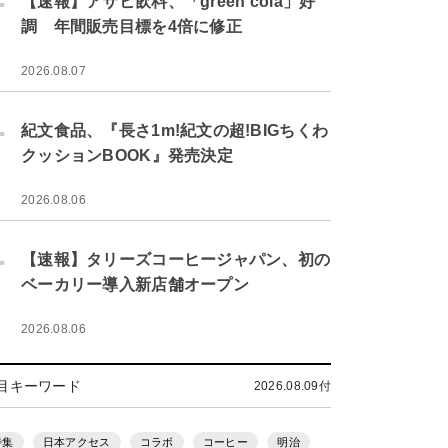
【速報】アサヒ飲料、「green cola」好
調 年間販売目標を4倍に修正
2026.08.07
.
紀文食品、『長さ1m!紀文の超!BIGちくわ
クッションBOOK』発売決定
2026.08.06
.
【速報】タリーズコーヒージャパン、初の
ベーカリー導入新店舗オープン
2026.08.06
目キーワード
2026.08.09付
特集
日本アクセス
コラボ
コーヒー
明治