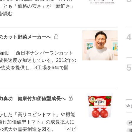
ことも「価格の安さ」が「新鮮さ」
を読む
4
のカット野菜メーカーへ
画始動 西日本ナンバーワンカット
長速度が加速している。2012年の
5
や惣菜を提供し、3工場を6年で開
力奏功 健康付加価値型成長へ
注
かした「高リコピントマト」や機能
健康付加価値型トマト」の成長拡大に
の拡大や需要創造を図る。 「ベビ