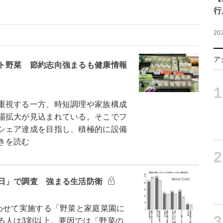
行
20
ア
ト野菜 節約志向強まるも健康情報
1
重視する一方、時短調理や家族構成
場拡大が見込まれている。そこでフ
シェア達成を目指し、積極的に設備
きを読む
2
日」で調査 強まる生活防衛
わせて実施する「野菜と家庭菜園に
3
る人は3割以上。要因では「野菜の