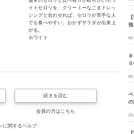
通常のセロリと比べ香りが軟らかいホワ
イトセロリを、クリーミーなごまドレッ
シングと合わせれば、セロリが苦手な人
【
でも食べやすい、おかずサラダが出来上
強
がる。
ホワイト
09
キ
０
09
ベ
続きを読む
の
会員の方はこちら
20
ンに関するヘルプ
【