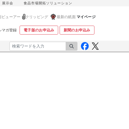
展示会
食品市場開拓ソリューション
面ビューアー
クリッピング
最新の紙面
マイページ
ルマガ登録
電子版のお申込み
新聞のお申込み
検索