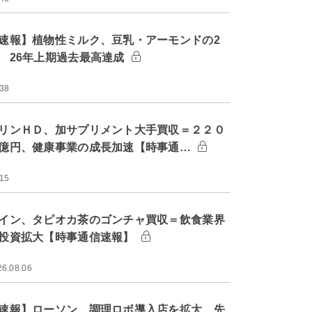
速報】植物性ミルク、豆乳・アーモンドの2
 26年上期過去最高達成
:38
リンＨＤ、加サプリメント大手買収＝２２０
億円、健康事業の成長加速【時事通…
:15
イン、タピオカ茶のゴンチャ買収＝飲食業界
投資拡大【時事通信速報】
26.08.06
速報】ローソン、調理ロボ導入店を拡大 先