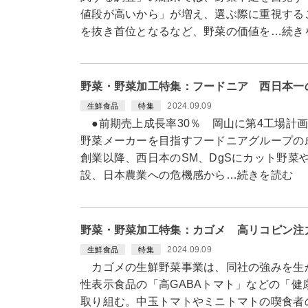
値段が高いから」が増え、選ぶ際に重視する
を抜き首位となるなど、野菜の価値を…続き
野菜・野菜加工特集：フードニア 西日本一
2024.09.09
生鮮食品
特集
●前期売上成長率30％ 岡山に第4工場計
野菜メーカーを目指すフードニアグループの成
創業以降、西日本のSM、DgSにカット野菜
設、日本農業への危機感から…続きを読む
野菜・野菜加工特集：カゴメ 高リコピン注
2024.09.09
生鮮食品
特集
カゴメの生鮮野菜事業は、同社の強みを生
性表示食品の「高GABAトマト」などの「
取り組む。中玉トマトやミニトマトの喫食者