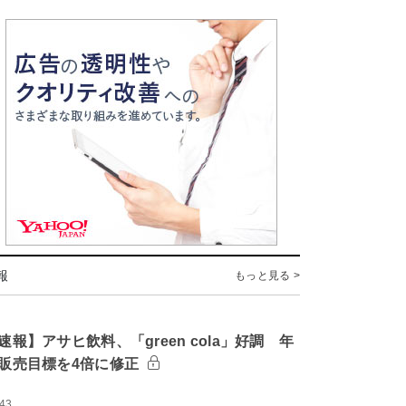
報
もっと見る >
速報】アサヒ飲料、「green cola」好調 年
販売目標を4倍に修正
:43