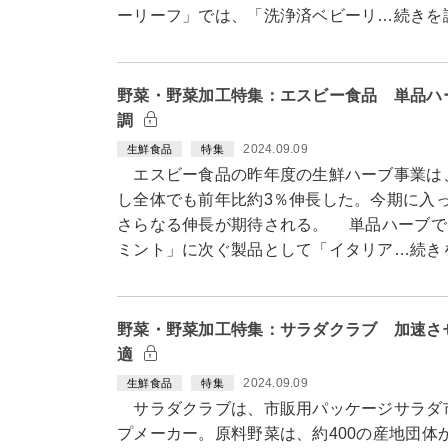
ーリーフ」では、「洗浄済ベビーリ…続きを
野菜・野菜加工特集：エスビー食品 単品ハ
調
2024.09.09
生鮮食品
特集
エスビー食品の昨年度の生鮮ハーブ事業は
し全体でも前年比約3％伸長した。今期に入
さらなる伸長が期待される。 単品ハーブで
ミント」に次ぐ製品として「イタリア…続き
野菜・野菜加工特集：サラダクラブ 加速さ
適
2024.09.09
生鮮食品
特集
サラダクラブは、市販用パッケージサラダ市
プメーカー。原料野菜は、約400の産地団体