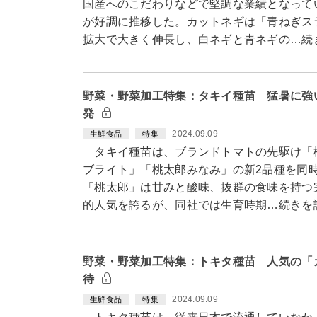
国産へのこだわりなどで堅調な業績となって
が好調に推移した。カットネギは「青ねぎス
拡大で大きく伸長し、白ネギと青ネギの…続
野菜・野菜加工特集：タキイ種苗 猛暑に強
発
2024.09.09
生鮮食品
特集
タキイ種苗は、ブランドトマトの先駆け「
ブライト」「桃太郎みなみ」の新2品種を同時
「桃太郎」は甘みと酸味、抜群の食味を持つ
的人気を誇るが、同社では生育時期…続きを
野菜・野菜加工特集：トキタ種苗 人気の「
待
2024.09.09
生鮮食品
特集