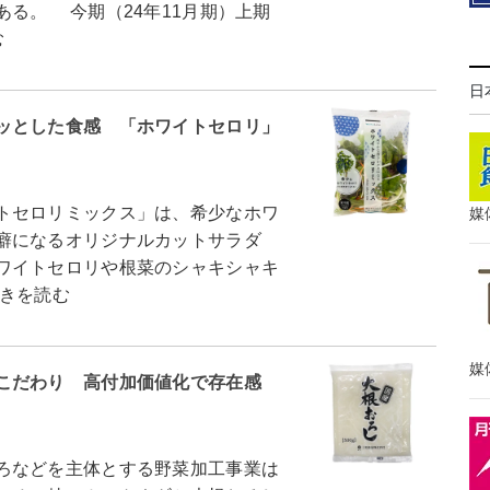
る。 今期（24年11月期）上期
む
日
ッとした食感 「ホワイトセロリ」
トセロリミックス」は、希少なホワ
媒
癖になるオリジナルカットサラダ
ワイトセロリや根菜のシャキシャキ
きを読む
媒
こだわり 高付加価値化で存在感
ろなどを主体とする野菜加工事業は