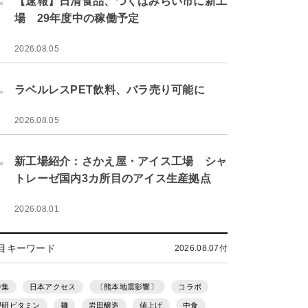
【速報】日清食品、つくばみらい市に新工
場 29年度中の稼働予定
2026.08.05
.
ラベルレスPET飲料、バラ売り可能に
2026.08.05
.
新工場紹介：さかえ屋・アイス工場 シャ
トレーゼ国内3カ所目のアイス生産拠点
2026.08.01
目キーワード
2026.08.07付
特集
日本アクセス
〔熊本地震影響〕
コラボ
理研ビタミン
麺
岩田醸造
値上げ
中食