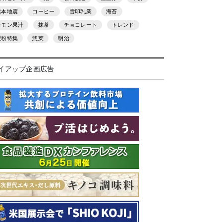
熊本地震
コーヒー
雪印乳業
海苔
レモン果汁
抹茶
チョコレート
トレンド
製粉特集
惣菜
明治
イアップ企画広告