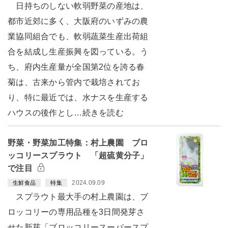
日持ちのしない軟弱野菜の産地は、
都市近郊に多く、大阪府のいずみの農
業協同組合でも、軟弱蔬菜生産出荷組
合を結成し生産振興を図っている。う
ち、府内生産量が全国第2位を誇る春
菊は、古来から管内で栽培されてお
り、特に最近では、水ナスを生産する
ハウスの後作とし…続きを読む
野菜・野菜加工特集：村上農園 ブロ
ッコリースプラウト 「超硫黄分子」
で注目
2024.09.09
生鮮食品
特集
スプラウト最大手の村上農園は、ブ
ロッコリーの専用品種を3日間発芽さ
せた新芽「ブロッコリースーパースプ