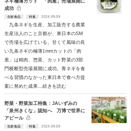
ネギ極薄カット 「肉葱」売場展開に
成功
2024.09.09
生鮮食品
特集
九条ネギを生産、加工販売する農業
生産法人のこと京都が、東日本のSM
で売場を広げている。甘くて風味の良
い九条ネギの極薄1mmカットの「肉
葱」は精肉、惣菜、カット野菜の3部
門横断型売場展開に成功。青ネギを食
べる習慣のなかった東日本で食べ方提
案に努めた成果…続きを読む
野菜・野菜加工特集：JAいずみの
「泉州きくな」認知へ 万博で世界に
アピール
2024.09.09
生鮮食品
特集