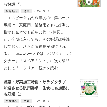
も好調
2024.09.09
生鮮食品
特集
エスビー食品の昨年度の生鮮ハーブ
事業は、家庭用、業務用ともに好調に
推移し全体でも前年比約3％伸長し
た。今期に入っても、その好調は持続
しており、さらなる伸長が期待され
る。 単品ハーブでは「バジル」「パ
クチー」「スペアミント」に次ぐ製品
として「イタリア…続きを読む
野菜・野菜加工特集：サラダクラブ
加速させる汎用訴求 生食にも加熱に
も好適
2024.09.09
生鮮食品
特集