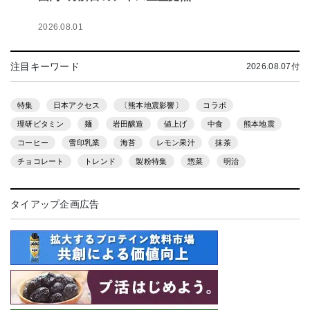
2026.08.01
注目キーワード
2026.08.07付
特集
日本アクセス
〔熊本地震影響〕
コラボ
理研ビタミン
麺
岩田醸造
値上げ
中食
熊本地震
コーヒー
雪印乳業
海苔
レモン果汁
抹茶
チョコレート
トレンド
製粉特集
惣菜
明治
タイアップ企画広告