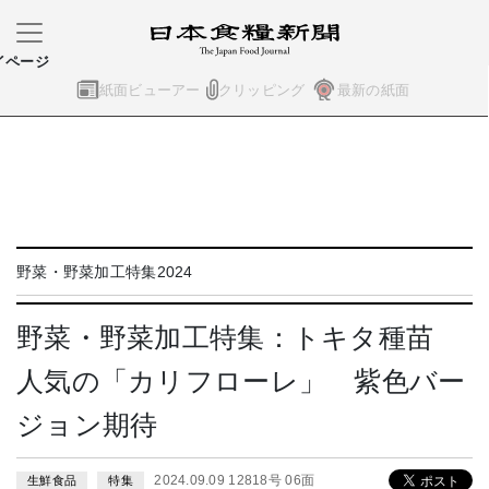
イページ
紙面ビューアー
クリッピング
最新の紙面
野菜・野菜加工特集2024
野菜・野菜加工特集：トキタ種苗
人気の「カリフローレ」 紫色バー
ジョン期待
2024.09.09 12818号 06面
生鮮食品
特集