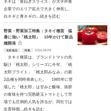
ネギは「青ねぎスライス」が大手外食
企業でのエリア拡大で大きく伸長し、
白ネギと青ネギの…続きを読む
野菜・野菜加工特集：タキイ種苗 猛
暑に強い「桃太郎」 10年かけて新品
種開発
2024.09.09
生鮮食品
特集
タキイ種苗は、ブランドトマトの先
駆け「桃太郎」シリーズに今年、「桃
太郎ブライト」「桃太郎みなみ」の新
2品種を同時発表した。 1985年に登
場した「桃太郎」は甘みと酸味、抜群
の食味を持つ完熟硬玉トマトとして市
場でも圧倒的人気を誇るが、同社では
生育時期…続きを読む