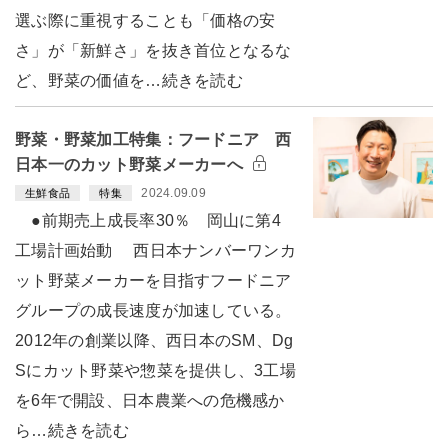
選ぶ際に重視することも「価格の安
さ」が「新鮮さ」を抜き首位となるな
ど、野菜の価値を…続きを読む
野菜・野菜加工特集：フードニア 西
日本一のカット野菜メーカーへ
2024.09.09
生鮮食品
特集
●前期売上成長率30％ 岡山に第4
工場計画始動 西日本ナンバーワンカ
ット野菜メーカーを目指すフードニア
グループの成長速度が加速している。
2012年の創業以降、西日本のSM、Dg
Sにカット野菜や惣菜を提供し、3工場
を6年で開設、日本農業への危機感か
ら…続きを読む