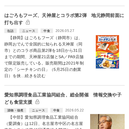
はごろもフーズ、天神屋とコラボ第2弾 地元静岡前面に
打ち出す
2026.05.27
缶詰
ニュース
中食
【静岡】はごろもフーズ（静岡市）は、
静岡おでんで全国的に知られる天神屋（同
市）とのコラボ商品第2弾を18日から31日
までの期間、天神屋21店舗とSA／PA9店舗
で限定販売している。販売期間は2021年制
定の「シーチキンの日」（5月25日の創業
日）を挟…続きを読む
愛知県調理食品工業協同組合、総会開催 情報交換や子
ども食堂支援
2026.05.22
漬物・佃煮
ニュース
中食
【中部】愛知県調理食品工業協同組合
（愛調食）は12日、名古屋市中区の名古屋