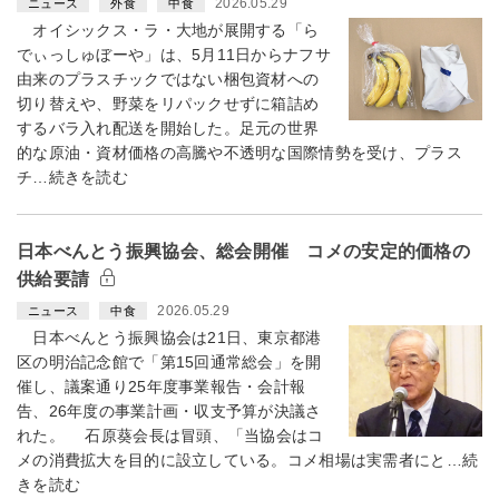
2026.05.29
ニュース
外食
中食
オイシックス・ラ・大地が展開する「ら
でぃっしゅぼーや」は、5月11日からナフサ
由来のプラスチックではない梱包資材への
切り替えや、野菜をリパックせずに箱詰め
するバラ入れ配送を開始した。足元の世界
的な原油・資材価格の高騰や不透明な国際情勢を受け、プラス
チ…続きを読む
日本べんとう振興協会、総会開催 コメの安定的価格の
供給要請
2026.05.29
ニュース
中食
日本べんとう振興協会は21日、東京都港
区の明治記念館で「第15回通常総会」を開
催し、議案通り25年度事業報告・会計報
告、26年度の事業計画・収支予算が決議さ
れた。 石原葵会長は冒頭、「当協会はコ
メの消費拡大を目的に設立している。コメ相場は実需者にと…続
きを読む