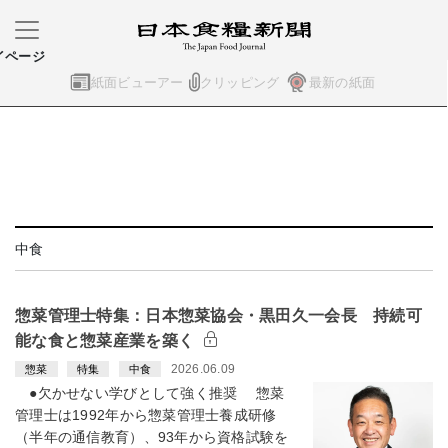
イページ
紙面ビューアー
クリッピング
最新の紙面
中食
惣菜管理士特集：日本惣菜協会・黒田久一会長 持続可
能な食と惣菜産業を築く
2026.06.09
惣菜
特集
中食
●欠かせない学びとして強く推奨 惣菜
管理士は1992年から惣菜管理士養成研修
（半年の通信教育）、93年から資格試験を