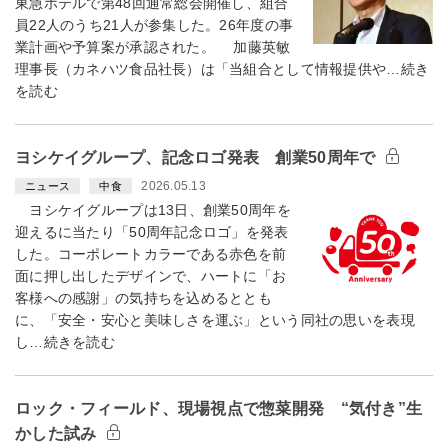
東急ホテルで第48回通常総会開催し、組合
員22人のうち21人が参集した。26年度の事
業計画や予算案が承認された。 加藤英敏
理事長（カネハツ食品社長）は「当組合として情報提供や…続き
を読む
ヨシケイグループ、記念ロゴ発表 創業50周年で
2026.05.13
ニュース
中食
ヨシケイグループは13日、創業50周年を
迎えるに当たり「50周年記念ロゴ」を発表
した。コーポレートカラーである赤色を前
面に押し出したデザインで、ハートに「お
客様への感謝」の気持ちを込めるととも
に、「安全・安心と美味しさを運ぶ」という同社の思いを表現
し…続きを読む
ロック・フィールド、現場視点で惣菜開発 “気付き”生
かした試み