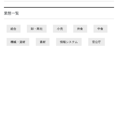
業態一覧
総合
卸・商社
小売
外食
中食
機械・資材
素材
情報システム
官公庁