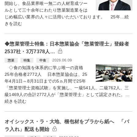
開始し、食品業界唯一無二の人材育成ツー
ルとして三十余年にわたり惣菜製造業をは
じめ幅広い業界の人々に活用いただいております。 25年…続
きを読む
◆惣菜管理士特集：日本惣菜協会「惣菜管理士」登録者
2537社・3万7378人…
2026.06.09
惣菜
特集
中食
◇食の知識を体系的に学ぶ唯一の資格
25年合格者2772人 日本惣菜協会は、25
年4月1日～8月31日までの5ヵ月間で25年
「惣菜管理士資格試験」を実施し、一級541人、二級762人、三
級1469人の合計2772人が「惣菜管理士」として認定された。…
続きを読む
オイシックス・ラ・大地、梱包材をプラから紙へ 「バ
ラ入れ」配送も開始