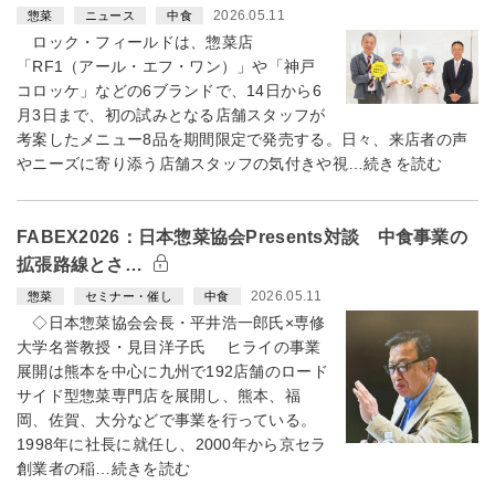
2026.05.11
惣菜
ニュース
中食
ロック・フィールドは、惣菜店
「RF1（アール・エフ・ワン）」や「神戸
コロッケ」などの6ブランドで、14日から6
月3日まで、初の試みとなる店舗スタッフが
考案したメニュー8品を期間限定で発売する。日々、来店者の声
やニーズに寄り添う店舗スタッフの気付きや視…続きを読む
FABEX2026：日本惣菜協会Presents対談 中食事業の
拡張路線とさ…
2026.05.11
惣菜
セミナー・催し
中食
◇日本惣菜協会会長・平井浩一郎氏×専修
大学名誉教授・見目洋子氏 ヒライの事業
展開は熊本を中心に九州で192店舗のロード
サイド型惣菜専門店を展開し、熊本、福
岡、佐賀、大分などで事業を行っている。
1998年に社長に就任し、2000年から京セラ
創業者の稲…続きを読む