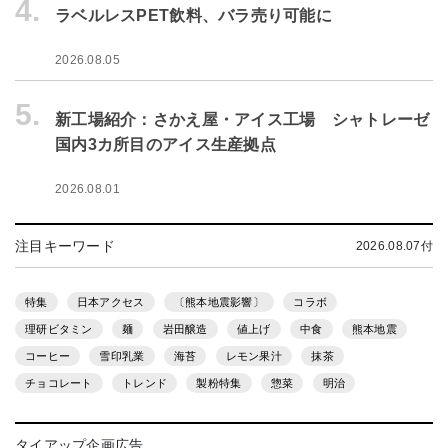
4.
ラベルレスPET飲料、バラ売り可能に
2026.08.05
5.
新工場紹介：さかえ屋・アイス工場 シャトレーゼ
国内3カ所目のアイス生産拠点
2026.08.01
注目キーワード
2026.08.07付
特集
日本アクセス
〔熊本地震影響〕
コラボ
理研ビタミン
麺
岩田醸造
値上げ
中食
熊本地震
コーヒー
雪印乳業
海苔
レモン果汁
抹茶
チョコレート
トレンド
製粉特集
惣菜
明治
タイアップ企画広告