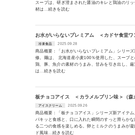
スープは、研ぎ澄まされた醤油のキレと鶏油のリッ
材は…続きを読む
お水がいらないプレミアム ＜カドヤ食堂ワン
2025.09.28
冷凍食品
商品概要：「お水がいらないプレミアム」シリーズ
修。麺は、 北海道産小麦100％使用した、スープ
鶏、豚、魚介の素材のうまみ、甘みを引き出し、厳
は…続きを読む
板チョコアイス ＜カラメルプリン味＞（森永製
2025.09.26
アイスクリーム
商品概要：「板チョコアイス」シリーズ新アイテム
パキッと食感と、口に入れた瞬間のすっと滑らかな
る二つの食感を楽しめる。卵とミルクのうまみが凝
ド風味…続きを読む