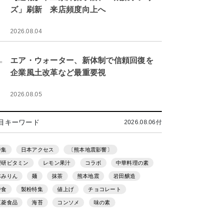
ズ」刷新 来店頻度向上へ
2026.08.04
.
エア・ウォーター、新体制で信頼回復を
企業風土改革など最重要視
2026.08.05
目キーワード
2026.08.06付
特集
日本アクセス
〔熊本地震影響〕
理研ビタミン
レモン果汁
コラボ
中華料理の素
本みりん
麺
抹茶
熊本地震
岩田醸造
中食
製粉特集
値上げ
チョコレート
三菱食品
海苔
コンソメ
味の素