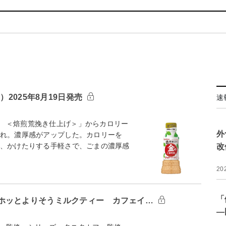
）2025年8月19日発売
速
 ＜焙煎荒挽き仕上げ＞」からカロリー
外
だれ。濃厚感がアップした。カロリーを
り、かけたりする手軽さで、ごまの濃厚感
改
20
「
ホッとよりそうミルクティー カフェイ…
―