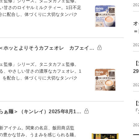
ェ監修」シリーズ。タニタカフェ監修。
20
い甘さのロイヤルミルクティー。1日不足
分に配合し、体づくりに大切なタンパク
オ
＝
20
＜ホッとよりそうカフェオレ カフェイ…
【
ェ監修」シリーズ。タニタカフェ監修。
る、やさしい甘さの濃厚なカフェオレ。1
2
）を配合し、体づくりに大切なタンパク
20
【
「
ぁ麺＞（キンレイ）2025年8月1…
20
新アイテム。関東の名店、飯田商店監
来の豊かな甘み、うまみを感じられる麺。