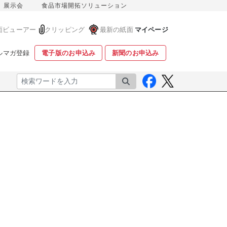
展示会
食品市場開拓ソリューション
面ビューアー
クリッピング
最新の紙面
マイページ
ルマガ登録
電子版のお申込み
新聞のお申込み
検索