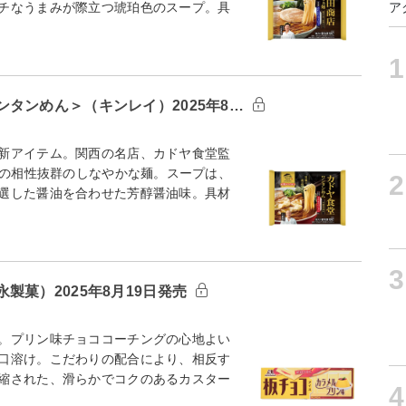
チなうまみが際立つ琥珀色のスープ。具
ア
1
タンめん＞（キンレイ）2025年8…
新アイテム。関西の名店、カドヤ食堂監
との相性抜群のしなやかな麺。スープは、
2
選した醤油を合わせた芳醇醤油味。具材
3
菓）2025年8月19日発売
。プリン味チョココーチングの心地よい
口溶け。こだわりの配合により、相反す
縮された、滑らかでコクのあるカスター
4