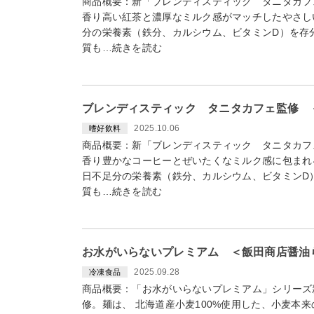
商品概要：新「ブレンディスティック タニタカフ
香り高い紅茶と濃厚なミルク感がマッチしたやさし
分の栄養素（鉄分、カルシウム、ビタミンD）を存
質も…続きを読む
ブレンディスティック タニタカフェ監修 
2025.10.06
嗜好飲料
商品概要：新「ブレンディスティック タニタカフ
香り豊かなコーヒーとぜいたくなミルク感に包まれ
日不足分の栄養素（鉄分、カルシウム、ビタミンD
質も…続きを読む
お水がいらないプレミアム ＜飯田商店醤油ら
2025.09.28
冷凍食品
商品概要：「お水がいらないプレミアム」シリーズ
修。麺は、 北海道産小麦100%使用した、小麦本