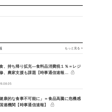
報
もっと見る >
食、持ち帰り拡充―食料品消費税１％＝レジ
修、農家支援も課題【時事通信速報…
26.08.05
健康的な食事不可能に」＝食品高騰に危機感
国連機関【時事通信速報】