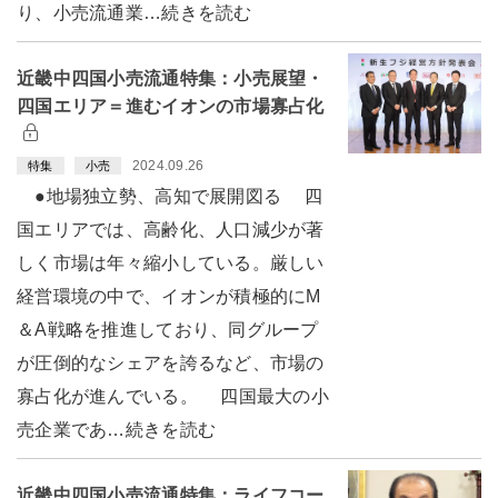
り、小売流通業…続きを読む
近畿中四国小売流通特集：小売展望・
四国エリア＝進むイオンの市場寡占化
2024.09.26
特集
小売
●地場独立勢、高知で展開図る 四
国エリアでは、高齢化、人口減少が著
しく市場は年々縮小している。厳しい
経営環境の中で、イオンが積極的にM
＆A戦略を推進しており、同グループ
が圧倒的なシェアを誇るなど、市場の
寡占化が進んでいる。 四国最大の小
売企業であ…続きを読む
近畿中四国小売流通特集：ライフコー