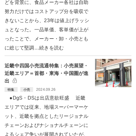
どを背景に、食品メーカー各社は自助
努力だけではコストアップ分を吸収で
きないことから、23年は値上げラッシ
ュとなった。一品単価、客単価が上が
ったことで、メーカー・卸・小売とも
に総じて堅調…続きを読む
近畿中四国小売流通特集：小売展望・
近畿エリア＝首都・東海・中国圏が進
出
2024.09.26
特集
小売
●DgS・DSは出店意欲旺盛 近畿
エリアでは従来、地場スーパーマーケ
ット、近畿を拠点としたリージョナル
チェーンおよびナショナルチェーンに
よるシェア争いが展開されていたが、