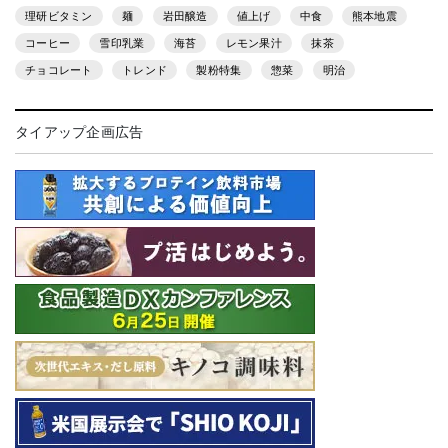
理研ビタミン
麺
岩田醸造
値上げ
中食
熊本地震
コーヒー
雪印乳業
海苔
レモン果汁
抹茶
チョコレート
トレンド
製粉特集
惣菜
明治
タイアップ企画広告