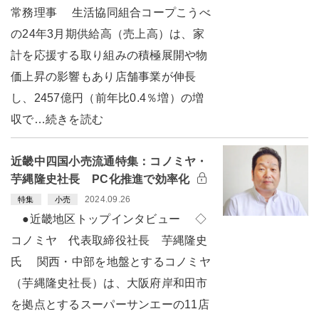
常務理事 生活協同組合コープこうべ
の24年3月期供給高（売上高）は、家
計を応援する取り組みの積極展開や物
価上昇の影響もあり店舗事業が伸長
し、2457億円（前年比0.4％増）の増
収で…続きを読む
近畿中四国小売流通特集：コノミヤ・
芋縄隆史社長 PC化推進で効率化
2024.09.26
特集
小売
●近畿地区トップインタビュー ◇
コノミヤ 代表取締役社長 芋縄隆史
氏 関西・中部を地盤とするコノミヤ
（芋縄隆史社長）は、大阪府岸和田市
を拠点とするスーパーサンエーの11店