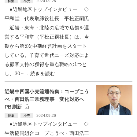
2024.09.26
特集
小売
●近畿地区トップインタビュー ◇
平和堂 代表取締役社長 平松正嗣氏
近畿・東海・北陸の広域で店舗を運
営する平和堂（平松正嗣社長）は、今
期から第5次中期経営計画をスタート
している。子育て世代ニーズ対応によ
る顧客支持の獲得を重点戦略の1つと
し、30～…続きを読む
近畿中四国小売流通特集：コープこう
べ・西田浩三常務理事 変化対応へ
PB刷新
2024.09.26
特集
小売
●近畿地区トップインタビュー ◇
生活協同組合コープこうべ・西田浩三