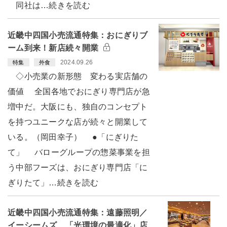
同社は…続きを読む
近畿中四国小売流通特集：おにぎりブ
ーム到来！新店続々開業
2024.09.26
特集
外食
◇小売業の新形態 変わる実店舗の
価値 全国各地でおにぎり専門店が急
増中だ。大阪にも、独自のコンセプト
を持つユニークな店が続々と開業して
いる。（岡田幸子） ●「にぎりた
て」 バローグループの惣菜事業を担
う中部フーズは、おにぎり専門店「に
ぎりたて」…続きを読む
近畿中四国小売流通特集：遠藤照明／
イーシームズ 「光環境の最適化」店