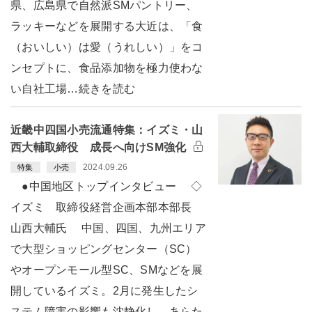
県、広島県で自然派SMパントリー、
ラッキーなどを展開する大近は、「食
（おいしい）は愛（うれしい）」をコ
ンセプトに、食品添加物を極力使わな
い自社工場…続きを読む
近畿中四国小売流通特集：イズミ・山
西大輔取締役 成長へ向けSM強化
2024.09.26
特集
小売
●中国地区トップインタビュー ◇
イズミ 取締役経営企画本部本部長
山西大輔氏 中国、四国、九州エリア
で大型ショッピングセンター（SC）
やオープンモール型SC、SMなどを展
開しているイズミ。2月に発生したシ
ステム障害の影響も沈静化し、あらた