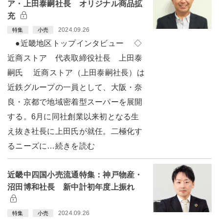
ア・上田泰嗣社長 オリジナル商品拡
充
2024.09.26
特集
小売
●近畿地区トップインタビュー ◇
近商ストア 代表取締役社長 上田泰
嗣氏 近商ストア（上田泰嗣社長）は
近鉄グループの一員として、大阪・奈
良・京都で地域密着型スーパーを展開
する。6月に同社創業以来初となる生
え抜き社長に上田氏が就任。二極化す
るニーズに…続きを読む
近畿中四国小売流通特集：神戸物産・
沼田博和社長 新中計初年度上振れ
2024.09.26
特集
小売