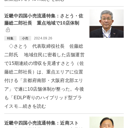
近畿中四国小売流通特集：さとう・佐
藤総二郎社長 重点地域で10店体制
2024.09.26
特集
小売
◇さとう 代表取締役社長 佐藤総
二郎氏 地域住民に密着した店舗運営
で15期連続の増収を見通すさとう（佐
藤総二郎社長）は、重点エリアに位置
付ける「京都府南部・大阪府北部エリ
ア」で遂に10店舗体制が整った。今後
も「EDLP寄りのハイブリッド型プラ
イスモ…続きを読む
近畿中四国小売流通特集：近商スト