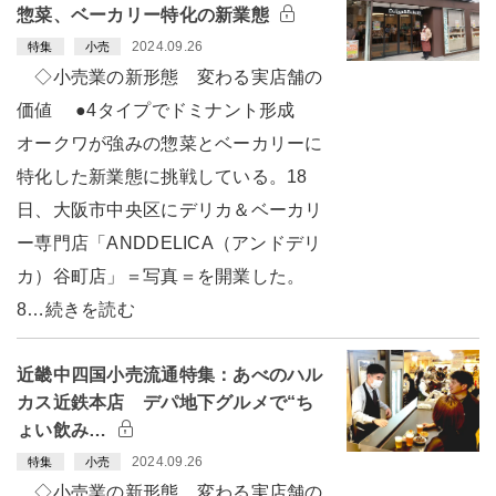
惣菜、ベーカリー特化の新業態
2024.09.26
特集
小売
◇小売業の新形態 変わる実店舗の
価値 ●4タイプでドミナント形成
オークワが強みの惣菜とベーカリーに
特化した新業態に挑戦している。18
日、大阪市中央区にデリカ＆ベーカリ
ー専門店「ANDDELICA（アンドデリ
カ）谷町店」＝写真＝を開業した。
8…続きを読む
近畿中四国小売流通特集：あべのハル
カス近鉄本店 デパ地下グルメで“ち
ょい飲み…
2024.09.26
特集
小売
◇小売業の新形態 変わる実店舗の