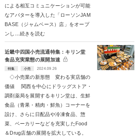
による相互コミュニケーションが可能
なアバターを導入した「ローソンJAM
BASE（ジャムベース）店」をオープ
ンし…続きを読む
近畿中四国小売流通特集：キリン堂
食品充実業態の展開加速
2024.09.26
特集
小売
◇小売業の新形態 変わる実店舗の
価値 関西を中心にドラッグストア・
調剤薬局を展開するキリン堂は、生鮮
食品（青果・精肉・鮮魚）コーナーを
設け、さらに日配品や冷凍食品、惣
菜、ベーカリーなどを充実したFood
＆Drug店舗の展開を拡大している。