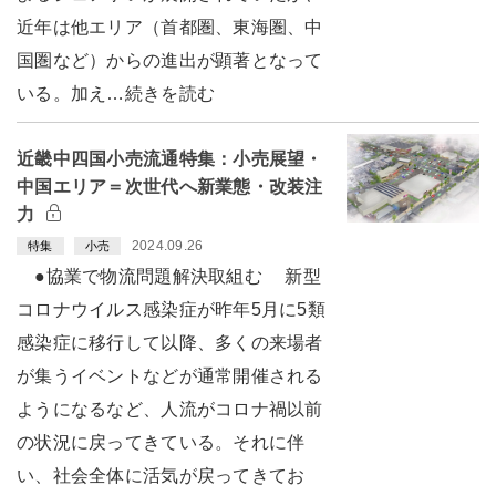
近年は他エリア（首都圏、東海圏、中
国圏など）からの進出が顕著となって
いる。加え…続きを読む
近畿中四国小売流通特集：小売展望・
中国エリア＝次世代へ新業態・改装注
力
2024.09.26
特集
小売
●協業で物流問題解決取組む 新型
コロナウイルス感染症が昨年5月に5類
感染症に移行して以降、多くの来場者
が集うイベントなどが通常開催される
ようになるなど、人流がコロナ禍以前
の状況に戻ってきている。それに伴
い、社会全体に活気が戻ってきてお