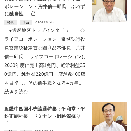
ポレーション・荒井信一郎氏 ぶれず
に独自性…
2024.09.26
特集
小売
●近畿地区トップインタビュー ◇
ライフコーポレーション 常務執行役
員営業統括兼首都圏商品本部長 荒井
信一郎氏 ライフコーポレーションは
2030年度に売上高1兆円、経常利益35
0億円、純利益220億円、店舗数400店
を目指し、その前半戦となる4ヵ年…
続きを読む
近畿中四国小売流通特集：平和堂・平
松正嗣社長 ドミナント戦略深掘り