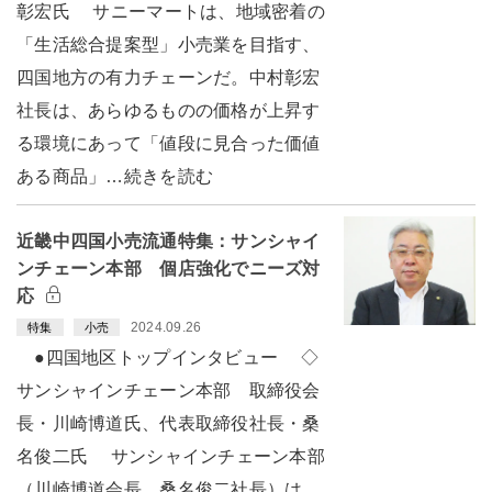
彰宏氏 サニーマートは、地域密着の
「生活総合提案型」小売業を目指す、
四国地方の有力チェーンだ。中村彰宏
社長は、あらゆるものの価格が上昇す
る環境にあって「値段に見合った価値
ある商品」…続きを読む
近畿中四国小売流通特集：サンシャイ
ンチェーン本部 個店強化でニーズ対
応
2024.09.26
特集
小売
●四国地区トップインタビュー ◇
サンシャインチェーン本部 取締役会
長・川崎博道氏、代表取締役社長・桑
名俊二氏 サンシャインチェーン本部
（川崎博道会長、桑名俊二社長）は