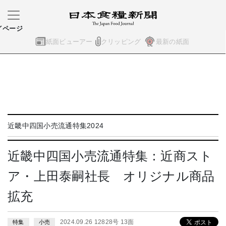
イページ
紙面ビューアー
クリッピング
最新の紙面
近畿中四国小売流通特集2024
近畿中四国小売流通特集：近商スト
ア・上田泰嗣社長 オリジナル商品
拡充
2024.09.26 12828号 13面
特集
小売