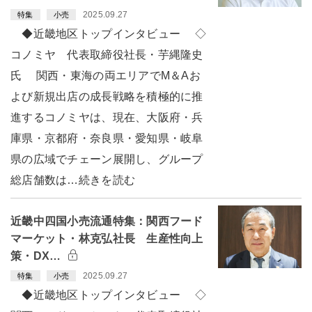
2025.09.27
特集
小売
◆近畿地区トップインタビュー ◇
コノミヤ 代表取締役社長・芋縄隆史
氏 関西・東海の両エリアでM＆Aお
よび新規出店の成長戦略を積極的に推
進するコノミヤは、現在、大阪府・兵
庫県・京都府・奈良県・愛知県・岐阜
県の広域でチェーン展開し、グループ
総店舗数は…続きを読む
近畿中四国小売流通特集：関西フード
マーケット・林克弘社長 生産性向上
策・DX…
2025.09.27
特集
小売
◆近畿地区トップインタビュー ◇