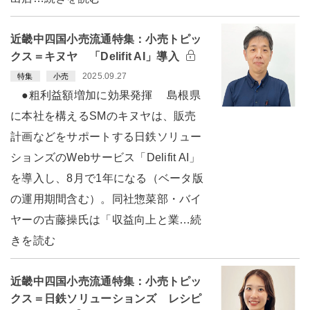
近畿中四国小売流通特集：小売トピッ
クス＝キヌヤ 「Delifit AI」導入
2025.09.27
特集
小売
●粗利益額増加に効果発揮 島根県
に本社を構えるSMのキヌヤは、販売
計画などをサポートする日鉄ソリュー
ションズのWebサービス「Delifit AI」
を導入し、8月で1年になる（ベータ版
の運用期間含む）。同社惣菜部・バイ
ヤーの古藤操氏は「収益向上と業…続
きを読む
近畿中四国小売流通特集：小売トピッ
クス＝日鉄ソリューションズ レシピ