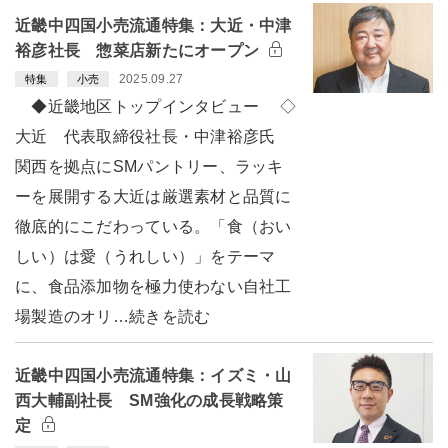
近畿中四国小売流通特集：大近・中津
裕彦社長 惣菜店新たにオープン
2025.09.27
特集
小売
◆近畿地区トップインタビュー ◇
大近 代表取締役社長・中津裕彦氏
関西を拠点にSMパントリー、ラッキ
ーを展開する大近は厳選素材と品質に
徹底的にこだわっている。「食（おい
しい）は愛（うれしい）」をテーマ
に、食品添加物を極力使わない自社工
場製造のオリ…続きを読む
近畿中四国小売流通特集：イズミ・山
西大輔副社長 SM強化の成長戦略策
定