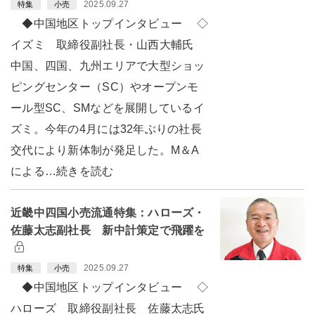
2025.09.27
特集
小売
◆中国地区トップインタビュー ◇
イズミ 取締役副社長・山西大輔氏
中国、四国、九州エリアで大型ショッ
ピングセンター（SC）やオープンモ
ール型SC、SMなどを展開しているイ
ズミ。今年の4月には32年ぶりの社長
交代により新体制が発足した。M＆A
による…続きを読む
近畿中四国小売流通特集：ハローズ・
佐藤太志副社長 新中計策定で飛躍を
2025.09.27
特集
小売
◆中国地区トップインタビュー ◇
ハローズ 取締役副社長 佐藤太志氏