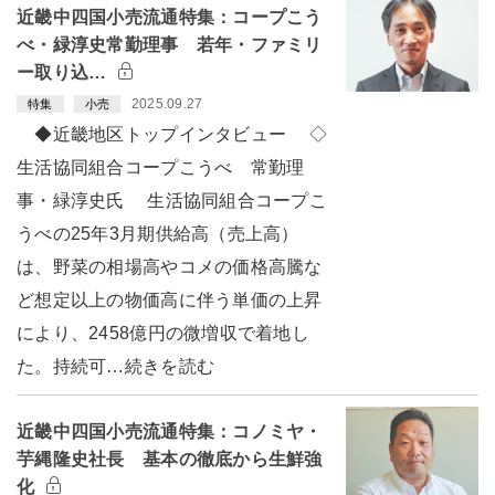
近畿中四国小売流通特集：コープこう
べ・緑淳史常勤理事 若年・ファミリ
ー取り込…
2025.09.27
特集
小売
◆近畿地区トップインタビュー ◇
生活協同組合コープこうべ 常勤理
事・緑淳史氏 生活協同組合コープこ
うべの25年3月期供給高（売上高）
は、野菜の相場高やコメの価格高騰な
ど想定以上の物価高に伴う単価の上昇
により、2458億円の微増収で着地し
た。持続可…続きを読む
近畿中四国小売流通特集：コノミヤ・
芋縄隆史社長 基本の徹底から生鮮強
化