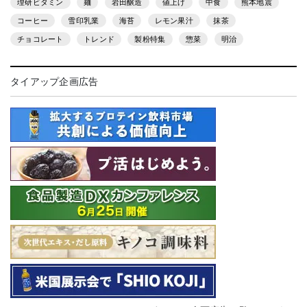
理研ビタミン
麺
岩田醸造
値上げ
中食
熊本地震
コーヒー
雪印乳業
海苔
レモン果汁
抹茶
チョコレート
トレンド
製粉特集
惣菜
明治
タイアップ企画広告