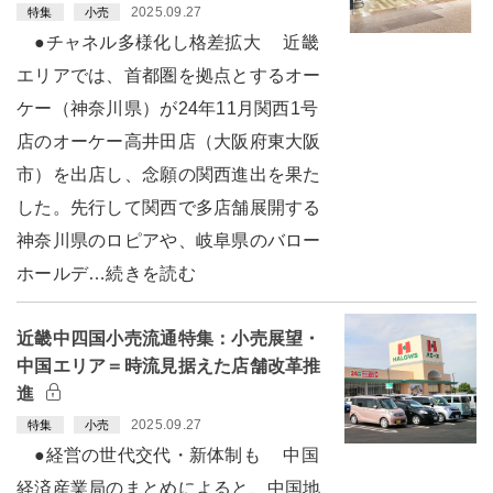
2025.09.27
特集
小売
●チャネル多様化し格差拡大 近畿
エリアでは、首都圏を拠点とするオー
ケー（神奈川県）が24年11月関西1号
店のオーケー高井田店（大阪府東大阪
市）を出店し、念願の関西進出を果た
した。先行して関西で多店舗展開する
神奈川県のロピアや、岐阜県のバロー
ホールデ…続きを読む
近畿中四国小売流通特集：小売展望・
中国エリア＝時流見据えた店舗改革推
進
2025.09.27
特集
小売
●経営の世代交代・新体制も 中国
経済産業局のまとめによると、中国地