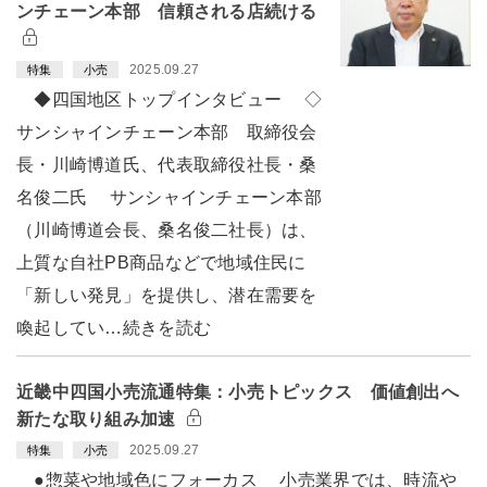
ンチェーン本部 信頼される店続ける
2025.09.27
特集
小売
◆四国地区トップインタビュー ◇
サンシャインチェーン本部 取締役会
長・川崎博道氏、代表取締役社長・桑
名俊二氏 サンシャインチェーン本部
（川崎博道会長、桑名俊二社長）は、
上質な自社PB商品などで地域住民に
「新しい発見」を提供し、潜在需要を
喚起してい…続きを読む
近畿中四国小売流通特集：小売トピックス 価値創出へ
新たな取り組み加速
2025.09.27
特集
小売
●惣菜や地域色にフォーカス 小売業界では、時流や