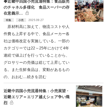
◆近畿中四国小売流通特集：食品販売
のチャネル多様化 食品スーパーの存
在意義示…
2025.09.27
特集
小売
原材料高に加えて、物流コストや人
件費も上昇する中で、食品メーカー各
社は価格改定を実施している。一部の
カテゴリーでは22～25年にかけて4年
連続で値上げを行っていることから、
グロサリーの売価は総じて上昇してい
る。また生鮮食品は、変動があるもの
の、おおむ…続きを読む
近畿中四国小売流通特集：小売展望・
近畿エリア＝エリア越えシェア争い熾
烈