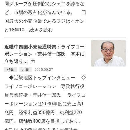
同グループが圧倒的なシェアを誇るな
ど、市場の寡占化が進んでいる。 四
国最大の小売企業であるフジはイオン
と18年10…続きを読む
近畿中四国小売流通特集：ライフコー
ポレーション・荒井信一郎氏 基本に
立ち返り…
2025.09.27
特集
小売
◆近畿地区トップインタビュー ◇
ライフコーポレーション 専務執行役
員営業統括・荒井信一郎氏 ライフコ
ーポレーションは2030年度に売上高1
兆円、経常利益350億円、純利益220
億円、店舗数400店を目指しており、
今期はその前半戦となる4ヵ年計画