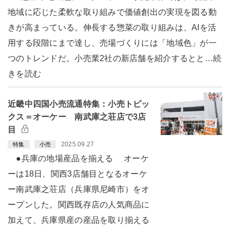
地域に応じた柔軟な取り組みで価値創出の実現を図る動
きが高まっている。伸長する惣菜の取り組みは、AIを活
用する段階にまで達し、売場づくりには「地域色」が一
つのトレンドだ。小売業2社の新店舗を紹介するとと…続
きを読む
近畿中四国小売流通特集：小売トピッ
クス＝オーケー 南武庫之荘店で3店
目
2025.09.27
特集
小売
●兵庫の地場産品を揃える オーケ
ーは18日、関西3店舗目となるオーケ
ー南武庫之荘店（兵庫県尼崎市）をオ
ープンした。関西既存店の人気商品に
加えて、兵庫県産の産品を取り揃える