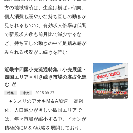
方の地域経済は、生産は横ばい傾向、
個人消費も緩やかな持ち直しの動きが
見られるものの、有効求人倍率は低調
で新規求人数も前月比で減少するな
ど、持ち直しの動きの中で足踏み感が
みられる状況が…続きを読む
近畿中四国小売流通特集：小売展望・
四国エリア＝引き続き市場の寡占化進
む
2025.09.27
特集
小売
●クスリのアオキM＆A加速 高齢
化、人口減少が著しい四国エリアで
は、年々市場が縮小する中、イオンが
積極的にM＆A戦略を展開しており、