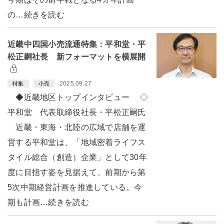
の…続きを読む
近畿中四国小売流通特集：平和堂・平
松正嗣社長 新フォーマットを横展開
2025.09.27
特集
小売
◆近畿地区トップインタビュー ◇
平和堂 代表取締役社長・平松正嗣氏
近畿・東海・北陸の広域で店舗を運
営する平和堂は、「地域密着ライフス
タイル総合（創造）企業」として30年
度に目指す姿を見据えて、前期から第
5次中期経営計画を推進している。今
期も計画…続きを読む