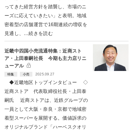
ってきた経営方針を踏襲し、市場のニ
ーズに応えていきたい」と表明。地域
密着型の店舗運営で16期連続の増収を
見通し、…続きを読む
近畿中四国小売流通特集：近商スト
ア・上田泰嗣社長 今期も主力店リニ
ューアル
2025.09.27
特集
小売
◆近畿地区トップインタビュー ◇
近商ストア 代表取締役社長・上田泰
嗣氏 近商ストアは、近鉄グループの
一員として大阪・奈良・京都で地域密
着型スーパーを展開する。価値訴求の
オリジナルブランド「ハーベスクオリ