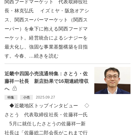
関西フードマーケット 代表取締役社
長・林克弘氏 イズミヤ・阪急オアシ
ス、関西スーパーマーケット（関西ス
ーパー）を傘下に抱える関西フードマ
ーケット。経営統合によるシナジーを
最大化し、強固な事業基盤構築を目指
す。今春、…続きを読む
近畿中四国小売流通特集：さとう・佐
藤祥一社長 新店効果で16期連続増収
へ
2025.09.27
特集
小売
◆近畿地区トップインタビュー ◇
さとう 代表取締役社長・佐藤祥一氏
5月に就任したさとうの佐藤祥一新
社長は「佐藤総二郎会長がこれまで行