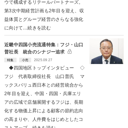
ウで構成するリテールパートナーズ。
第3次中期経営計画も2年目を迎え、収
益体質とグループ経営のさらなる強化
に向けて…続きを読む
近畿中四国小売流通特集：フジ・山口
普社長 統合のシナジー追求
2025.09.27
特集
小売
◆四国地区トップインタビュー ◇
フジ 代表取締役社長 山口普氏 マ
ックスバリュ西日本との経営統合から
2年目を迎え、中国・四国・兵庫エリ
アの広域で店舗展開するフジは、長期
化する物価上昇による顧客の節約志向
の高まりや、人件費をはじめとしたコ
ストアップ…続きを読む