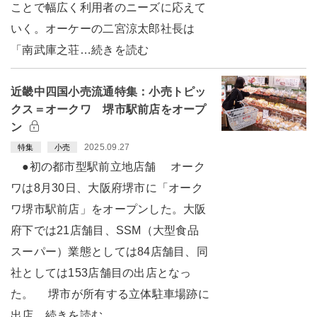
ことで幅広く利用者のニーズに応えて
いく。オーケーの二宮涼太郎社長は
「南武庫之荘…続きを読む
近畿中四国小売流通特集：小売トピッ
クス＝オークワ 堺市駅前店をオープ
ン
2025.09.27
特集
小売
●初の都市型駅前立地店舗 オーク
ワは8月30日、大阪府堺市に「オーク
ワ堺市駅前店」をオープンした。大阪
府下では21店舗目、SSM（大型食品
スーパー）業態としては84店舗目、同
社としては153店舗目の出店となっ
た。 堺市が所有する立体駐車場跡に
出店…続きを読む