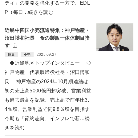
ティ」の開発を強化する一方で、EDL
P（毎日…続きを読む
近畿中四国小売流通特集：神戸物産・
沼田博和社長 食の製販一体体制目指
す
2025.09.27
特集
小売
◆近畿地区トップインタビュー ◇
神戸物産 代表取締役社長・沼田博和
氏 神戸物産の2024年10月期連結は
初の売上高5000億円超突破、営業利益
も過去最高を記録。売上高で前年比3.
4％増、営業利益で同9.8％増を目指す
今期も「節約志向、インフレで新…続
きを読む