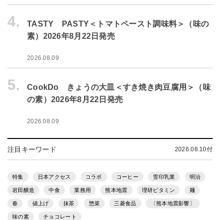
4.
TASTY PASTY＜トマトペースト調味料＞（味の
素）2026年8月22日発売
2026.08.09
5.
CookDo きょうの大皿＜すき焼き肉豆腐用＞（味
の素）2026年8月22日発売
2026.08.09
注目キーワード
2026.08.10付
特集
日本アクセス
コラボ
コーヒー
雪印乳業
明治
岩田醸造
中食
業務用
熊本地震
理研ビタミン
麺
春
値上げ
抹茶
惣菜
三菱食品
〔熊本地震影響〕
味の素
チョコレート