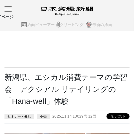
イページ
紙面ビューアー
クリッピング
最新の紙面
新潟県、エシカル消費テーマの学習
会 アクシアル リテイリングの
「Hana-well」体験
2025.11.14 13029号 12面
セミナー・催し
小売