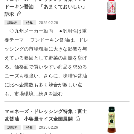
ドーキン醤油 「あまくておいしい」
訴求
2025.02.26
調味料
特集
◇九州メーカー動向 ●汎用性は重
要テーマ フンドーキン醤油は、ドレ
ッシングの市場環境に大きな影響を与
えている要因として野菜の高騰を挙げ
る。価格面で買いやすい商品を求める
ニーズも根強い。さらに、味噌や醤油
に比べ企業数も多く競合が激しい点
も、市場環境…続きを読む
マヨネーズ・ドレッシング特集：富士
甚醤油 小容量サイズ全国展開
2025.02.26
調味料
特集