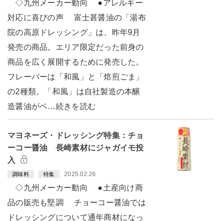
◇九州メーカー動向 ●アレルギー
対応に喜びの声 富士甚醤油の「湯布
院の高原ドレッシング」は、昨年9月
発売の商品。エリア限定だった前身の
商品を広く展開するために発売した。
フレーバーは「和風」と「焙煎ごま」
の2種類。「和風」は自社製造の本醸
造醤油がベ…続きを読む
マヨネーズ・ドレッシング特集：チョ
ーコー醤油 長崎素材にジャガイモ投
入
2025.02.26
調味料
特集
◇九州メーカー動向 ●土産向け商
品の販売も堅調 チョーコー醤油では
ドレッシングについて通年商材になっ