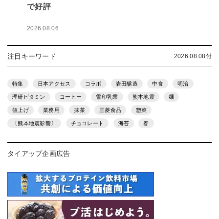
で好評
2026.08.06
注目キーワード
2026.08.08付
特集
日本アクセス
コラボ
岩田醸造
中食
明治
理研ビタミン
コーヒー
雪印乳業
熊本地震
麺
値上げ
業務用
抹茶
三菱食品
惣菜
〔熊本地震影響〕
チョコレート
海苔
春
タイアップ企画広告