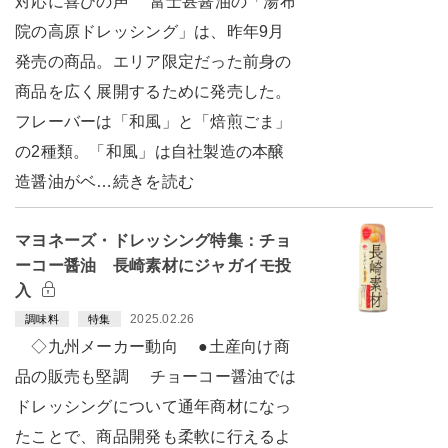
対応に喜びの声 富士甚醤油の「湯布
院の高原ドレッシング」は、昨年9月
発売の商品。エリア限定だった前身の
商品を広く展開するために発売した。
フレーバーは「和風」と「焙煎ごま」
の2種類。「和風」は自社製造の本醸
造醤油がベ…続きを読む
マヨネーズ・ドレッシング特集：チョ
ーコー醤油 長崎素材にジャガイモ投
入
2025.02.26
調味料
特集
◇九州メーカー動向 ●土産向け商
品の販売も堅調 チョーコー醤油では
ドレッシングについて通年商材になっ
たことで、商品開発も柔軟に行えるよ