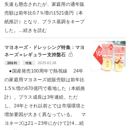
失速も懸念されたが、家庭用の通年販
売額は前年比0.7％増の1521億円（本
紙推計）となり、プラス基調をキープ
した。…続きを読む
マヨネーズ・ドレッシング特集：マヨ
ネーズ＝レギュラー支持盤石
2025.02.26
調味料
特集
●国産発売100周年で熱視線 24年
の家庭用マヨネーズ総販売額は前年比
1.5％増の670億円で着地した（本紙推
計）。プラス成長は3年連続。ただ
し、24年とそれ以前とでは市場環境と
増加要因が大きく異なっている。 マ
ヨネーズは21～23年にかけて計4…続