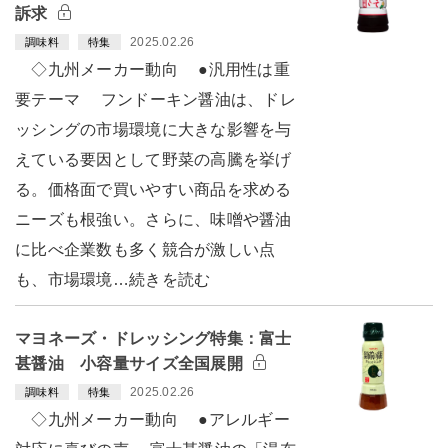
訴求
2025.02.26
調味料
特集
◇九州メーカー動向 ●汎用性は重
要テーマ フンドーキン醤油は、ドレ
ッシングの市場環境に大きな影響を与
えている要因として野菜の高騰を挙げ
る。価格面で買いやすい商品を求める
ニーズも根強い。さらに、味噌や醤油
に比べ企業数も多く競合が激しい点
も、市場環境…続きを読む
マヨネーズ・ドレッシング特集：富士
甚醤油 小容量サイズ全国展開
2025.02.26
調味料
特集
◇九州メーカー動向 ●アレルギー