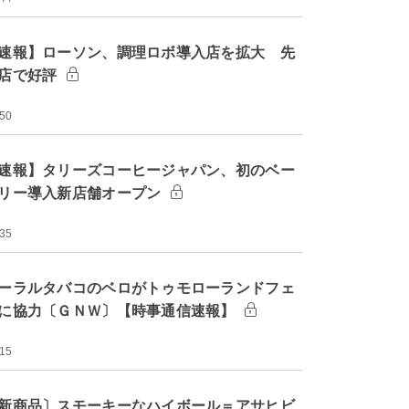
速報】ローソン、調理ロボ導入店を拡大 先
店で好評
:50
速報】タリーズコーヒージャパン、初のベー
リー導入新店舗オープン
:35
ーラルタバコのベロがトゥモローランドフェ
に協力〔ＧＮＷ〕【時事通信速報】
:15
新商品〕スモーキーなハイボール＝アサヒビ