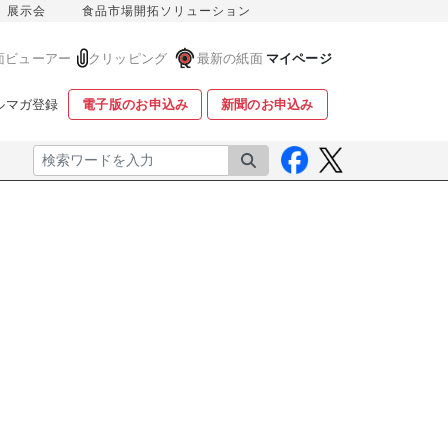
展示会
食品市場開拓ソリューション
面ビューアー
クリッピング
最新の紙面
マイページ
ルマガ登録
電子版のお申込み
新聞のお申込み
検索