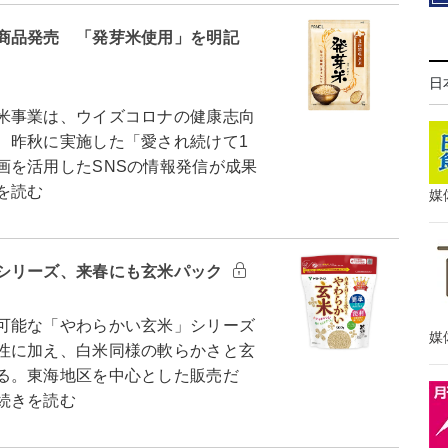
商品発売 「発芽米使用」を明記
日
米事業は、ウイズコロナの健康志向
、昨秋に実施した「愛され続けて1
画を活用したSNSの情報発信が成果
を読む
媒
シリーズ、来春にも玄米パック
可能な「やわらかい玄米」シリーズ
媒
性に加え、白米同様の軟らかさと玄
る。東海地区を中心とした販売だ
続きを読む