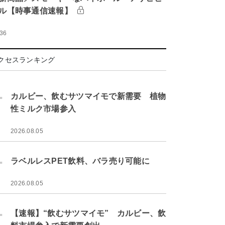
ル【時事通信速報】
:36
クセスランキング
.
カルビー、飲むサツマイモで新需要 植物
性ミルク市場参入
2026.08.05
.
ラベルレスPET飲料、バラ売り可能に
2026.08.05
.
【速報】“飲むサツマイモ” カルビー、飲