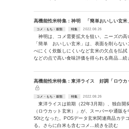
高機能性米特集：神明 「簡単おいしい玄米
2022.08.26
コメ・もち・穀類
特集
神明は、コメ需要拡大を狙い、ニーズの高
「簡単 おいしい玄米」は、表面を削らない
べにくく炊飯しにくいなど玄米の欠点を払拭
などの点で高い食味評価を得られる商品…続
高機能性米特集：東洋ライス 好調「ロウカ
2022.08.26
コメ・もち・穀類
特集
東洋ライスは前期（22年3月期）、独自開
（ロウカット玄米）」が、スーパーや通販を中
50tとなった。POSデータ玄米関連商品カテ
る。さらに白米も含むコメ…続きを読む