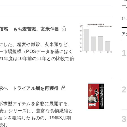
ー
14
で倍増 もち麦苦戦、玄米伸長
ア
にした、精麦や雑穀、玄米類など、
1
ー市場規模（POSデータを基にはく
1年度は10年前の11年との比較で倍
2
求へ トライアル層を再獲得
訴求型アイテムを多彩に展開する、
ち麦」シリーズは、豊富な食物繊維と
3
ンを獲得したものの、19年3月期
読む