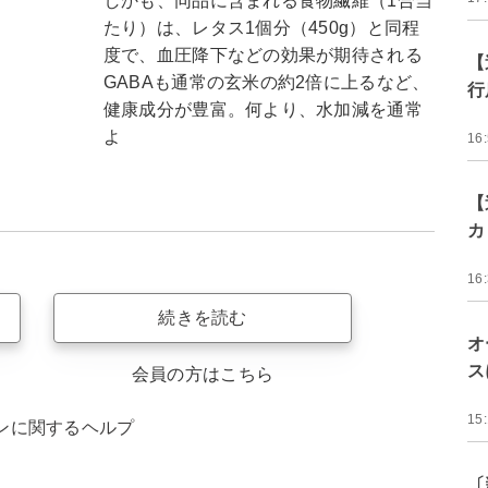
しかも、同品に含まれる食物繊維（1合当
たり）は、レタス1個分（450g）と同程
度で、血圧降下などの効果が期待される
【
GABAも通常の玄米の約2倍に上るなど、
行
健康成分が豊富。何より、水加減を通常
よ
16
【
カ
16
続きを読む
オ
ス
会員の方はこちら
15
ンに関するヘルプ
〔