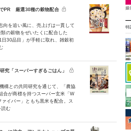
媒
でPR 厳選30種の穀物配合
志向を追い風に、売上げは一貫して
特
種類の穀物をぜいたくに配合した
1日30品目」が手軽に取れ、雑穀初
む
同研究「スーパーすぎるごはん」
機構との共同研究を通じて、「農協
組合が商標を持つスーパー玄米「W
ファイバー」ともち黒米を配合。ス
を読む