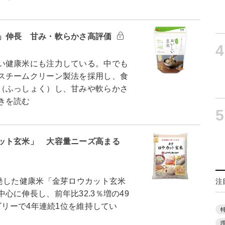
」伸長 甘み・軟らかさ高評価
4
い健康米にも注力している。中でも
スチームクリーン製法を採用し、食
（ふっしょく）し、甘みや軟らかさ
きを読む
5
ット玄米」 大容量ニーズ高まる
発した健康米「金芽ロウカット玄米
注
心に伸長し、前年比32.3％増の49
ゴリーで4年連続1位を維持してい