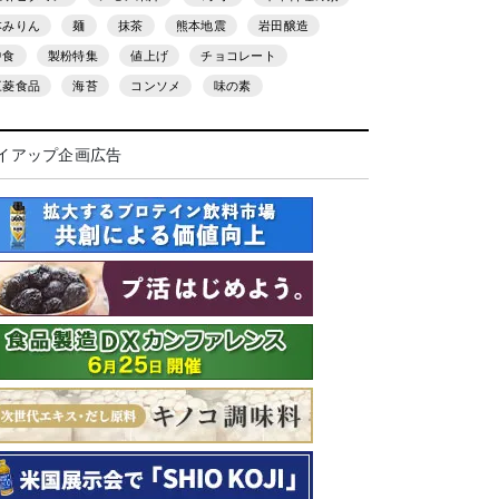
本みりん
麺
抹茶
熊本地震
岩田醸造
中食
製粉特集
値上げ
チョコレート
三菱食品
海苔
コンソメ
味の素
イアップ企画広告