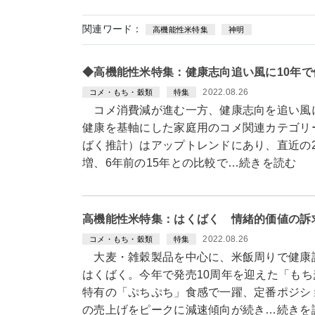
関連ワード：
高機能性米特集
神明
◆高機能性米特集：健康志向追い風に10年
2022.08.26
コメ・もち・穀類
特集
コメ消費減が進む一方、健康志向を追い風
健康を基軸にした家庭用のコメ関連カテゴリ
ばく推計）はアップトレンドにあり、直近の2
増、6年前の15年との比較で…続きを読む
高機能性米特集：はくばく 情緒的価値の訴
2022.08.26
コメ・もち・穀類
特集
大麦・雑穀製品を中心に、米飯周りで健康
はくばく。今年で発売10周年を迎えた「も
特有の「ぷちぷち」食感で一躍、定番ポジショ
の売上げをピークに減速傾向が続き…続きを