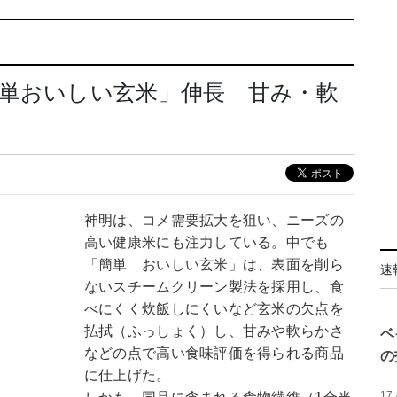
単おいしい玄米」伸長 甘み・軟
神明は、コメ需要拡大を狙い、ニーズの
高い健康米にも注力している。中でも
「簡単 おいしい玄米」は、表面を削ら
速
ないスチームクリーン製法を採用し、食
べにくく炊飯しにくいなど玄米の欠点を
払拭（ふっしょく）し、甘みや軟らかさ
ベ
などの点で高い食味評価を得られる商品
の
に仕上げた。
17