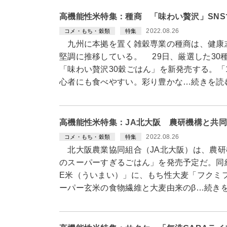
高機能性米特集：種商 「味わい贅沢」SNS
2022.08.26
コメ・もち・穀類
特集
九州に本拠を置く雑穀専業の種商は、健康
堅調に推移している。 29日、厳選した30
「味わい贅沢30穀ごはん」を新発売する。「
心者にも食べやすい。彩り豊かな…続きを読
高機能性米特集：JA北大阪 農研機構と共
2022.08.26
コメ・もち・穀類
特集
北大阪農業協同組合（JA北大阪）は、農研
のスーパーすぎるごはん」を発売予定だ。同
E米（ういまい）」に、もち性大麦「フクミ
ーパー玄米の食物繊維と大麦由来のβ…続き