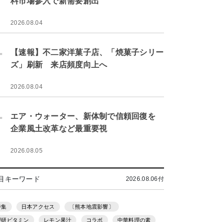
料市場参入で新需要創出
2026.08.04
.
【速報】不二家洋菓子店、「焼菓子シリー
ズ」刷新 来店頻度向上へ
2026.08.04
.
エア・ウォーター、新体制で信頼回復を
企業風土改革など最重要視
2026.08.05
目キーワード
2026.08.06付
特集
日本アクセス
〔熊本地震影響〕
理研ビタミン
レモン果汁
コラボ
中華料理の素